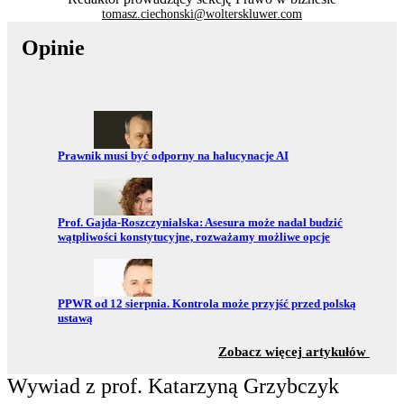
tomasz.ciechonski@wolterskluwer.com
Opinie
Przejdź do:
Prawnik musi być odporny na halucynacje AI
Przejdź do:
Prof. Gajda-Roszczynialska: Asesura może nadal budzić
wątpliwości konstytucyjne, rozważamy możliwe opcje
Przejdź do:
PPWR od 12 sierpnia. Kontrola może przyjść przed polską
ustawą
z sekc
Zobacz więcej artykułów
Wywiad z prof. Katarzyną Grzybczyk