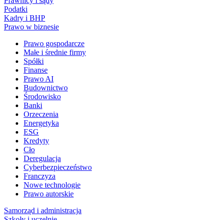
Prawnicy i sądy
Podatki
Kadry i BHP
Prawo w biznesie
Prawo gospodarcze
Małe i średnie firmy
Spółki
Finanse
Prawo AI
Budownictwo
Środowisko
Banki
Orzeczenia
Energetyka
ESG
Kredyty
Cło
Deregulacja
Cyberbezpieczeństwo
Franczyza
Nowe technologie
Prawo autorskie
Samorząd i administracja
Szkoły i uczelnie