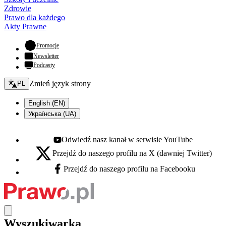
Zdrowie
Prawo dla każdego
Akty Prawne
- otwiera się w nowej karcie
Promocje
Newsletter
Podcasty
Zmień język - bieżący:
Zmień język strony
PL
English (EN)
Українська (UA)
Odwiedź nasz kanał w serwisie YouTube
Youtube - otwiera się w nowej karcie
Przejdź do naszego profilu na X (dawniej Twitter)
X - otwiera się w nowej karcie
Przejdź do naszego profilu na Facebooku
Facebook - otwiera się w nowej karcie
Wyszukiwarka