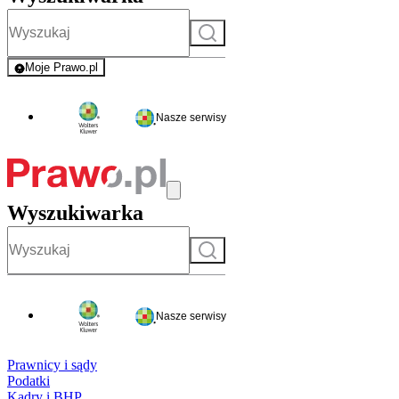
Szukaj
Moje Prawo.pl
- rejestracja i logowanie do serwisu
Nasze serwisy
Wyszukiwarka
Szukaj
Nasze serwisy
Prawnicy i sądy
Podatki
Kadry i BHP