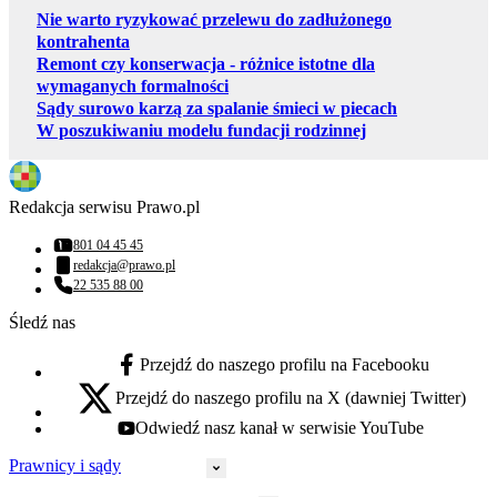
Nie warto ryzykować przelewu do zadłużonego
kontrahenta
Remont czy konserwacja - różnice istotne dla
wymaganych formalności
Sądy surowo karzą za spalanie śmieci w piecach
W poszukiwaniu modelu fundacji rodzinnej
Redakcja serwisu Prawo.pl
801 04 45 45
Numer telefonu:
redakcja@prawo.pl
Adres email:
22 535 88 00
Numer telefonu:
Śledź nas
Przejdź do naszego profilu na Facebooku
facebook - otwiera się w nowej karcie
Przejdź do naszego profilu na X (dawniej Twitter)
x - otwiera się w nowej karcie
Odwiedź nasz kanał w serwisie YouTube
youtube - otwiera się w nowej karcie
Prawnicy i sądy