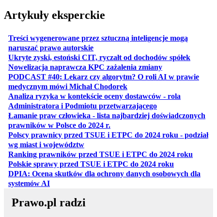
Artykuły eksperckie
Treści wygenerowane przez sztuczną inteligencje mogą
otwiera się w nowej karcie
naruszać prawo autorskie
otwiera 
Ukryte zyski, estoński CIT, ryczałt od dochodów spółek
otwiera się w no
Nowelizacja naprawcza KPC zażalenia zmiany
PODCAST #40: Lekarz czy algorytm? O roli AI w prawie
otwiera się w nowej karcie
medycznym mówi Michał Chodorek
Analiza ryzyka w kontekście oceny dostawców - rola
otwiera się w nowe
Administratora i Podmiotu przetwarzającego
Łamanie praw człowieka - lista najbardziej doświadczonych
otwiera się w nowej karcie
prawników w Polsce do 2024 r.
Polscy prawnicy przed TSUE i ETPC do 2024 roku - podział
otwiera się w nowej karcie
wg miast i województw
otwiera
Ranking prawników przed TSUE i ETPC do 2024 roku
otwiera się w
Polskie sprawy przed TSUE i ETPC do 2024 roku
DPIA: Ocena skutków dla ochrony danych osobowych dla
otwiera się w nowej karcie
systemów AI
Prawo.pl radzi