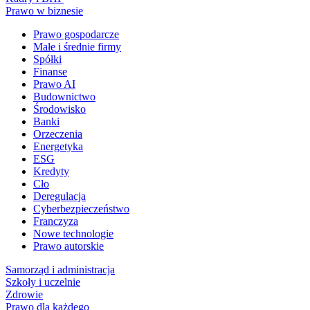
Prawo w biznesie
Prawo gospodarcze
Małe i średnie firmy
Spółki
Finanse
Prawo AI
Budownictwo
Środowisko
Banki
Orzeczenia
Energetyka
ESG
Kredyty
Cło
Deregulacja
Cyberbezpieczeństwo
Franczyza
Nowe technologie
Prawo autorskie
Samorząd i administracja
Szkoły i uczelnie
Zdrowie
Prawo dla każdego