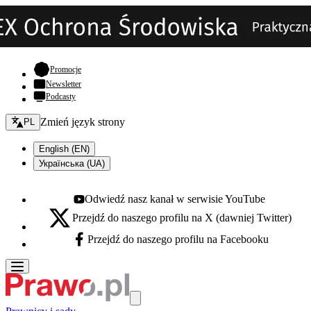
- otwiera się w nowej karcie
Promocje
Newsletter
Podcasty
Zmień język - bieżący:
Zmień język strony
PL
English (EN)
Українська (UA)
Odwiedź nasz kanał w serwisie YouTube
Youtube - otwiera się w nowej karcie
Przejdź do naszego profilu na X (dawniej Twitter)
X - otwiera się w nowej karcie
Przejdź do naszego profilu na Facebooku
Facebook - otwiera się w nowej karcie