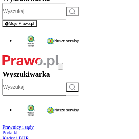
Szukaj
Moje Prawo.pl
- rejestracja i logowanie do serwisu
Nasze serwisy
Wyszukiwarka
Szukaj
Nasze serwisy
Prawnicy i sądy
Podatki
Kadry i BHP