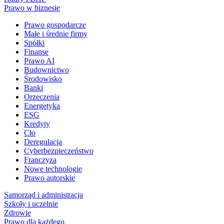
Prawo w biznesie
Prawo gospodarcze
Małe i średnie firmy
Spółki
Finanse
Prawo AI
Budownictwo
Środowisko
Banki
Orzeczenia
Energetyka
ESG
Kredyty
Cło
Deregulacja
Cyberbezpieczeństwo
Franczyza
Nowe technologie
Prawo autorskie
Samorząd i administracja
Szkoły i uczelnie
Zdrowie
Prawo dla każdego