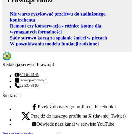
Nie warto ryzykować przelewu do zadłużonego
kontrahenta
Remont czy konserwacja - różnice istotne dla
wymaganych formalności
Sądy surowo karzą za spalanie śmieci w piecach
W poszukiwaniu modelu fundacji rodzinnej
Redakcja serwisu Prawo.pl
801 04 45 45
Numer telefonu:
redakcja@prawo.pl
Adres email:
22 535 88 00
Numer telefonu:
Śledź nas
Przejdź do naszego profilu na Facebooku
facebook - otwiera się w nowej karcie
Przejdź do naszego profilu na X (dawniej Twitter)
x - otwiera się w nowej karcie
Odwiedź nasz kanał w serwisie YouTube
youtube - otwiera się w nowej karcie