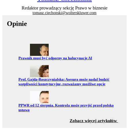
Redaktor prowadzący sekcję Prawo w biznesie
tomasz.ciechonski@wolterskluwer.com
Opinie
Przejdź do:
Prawnik musi być odporny na halucynacje AI
Przejdź do:
Prof. Gajda-Roszczynialska: Asesura może nadal budzić
wątpliwości konstytucyjne, rozważamy możliwe opcje
Przejdź do:
PPWR od 12 sierpnia. Kontrola może przyjść przed polską
ustawą
z sekc
Zobacz więcej artykułów