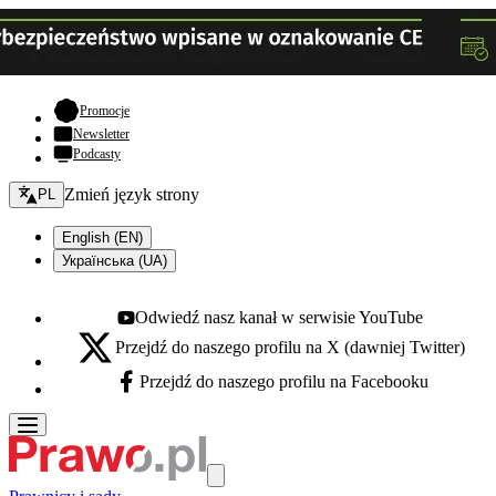
- otwiera się w nowej karcie
Promocje
Newsletter
Podcasty
Zmień język - bieżący:
Zmień język strony
PL
English (EN)
Українська (UA)
Odwiedź nasz kanał w serwisie YouTube
Youtube - otwiera się w nowej karcie
Przejdź do naszego profilu na X (dawniej Twitter)
X - otwiera się w nowej karcie
Przejdź do naszego profilu na Facebooku
Facebook - otwiera się w nowej karcie