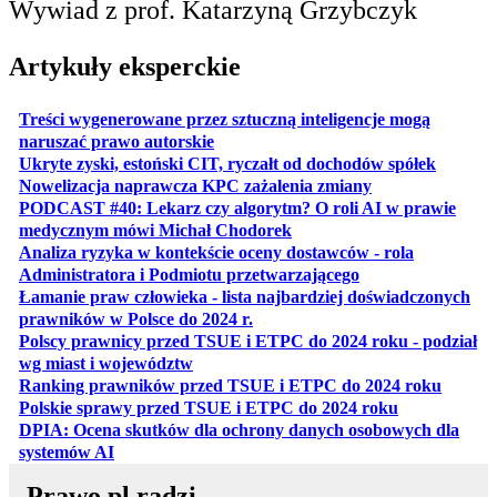
Wywiad z prof. Katarzyną Grzybczyk
Artykuły eksperckie
Treści wygenerowane przez sztuczną inteligencje mogą
otwiera się w nowej karcie
naruszać prawo autorskie
otwiera 
Ukryte zyski, estoński CIT, ryczałt od dochodów spółek
otwiera się w no
Nowelizacja naprawcza KPC zażalenia zmiany
PODCAST #40: Lekarz czy algorytm? O roli AI w prawie
otwiera się w nowej karcie
medycznym mówi Michał Chodorek
Analiza ryzyka w kontekście oceny dostawców - rola
otwiera się w nowe
Administratora i Podmiotu przetwarzającego
Łamanie praw człowieka - lista najbardziej doświadczonych
otwiera się w nowej karcie
prawników w Polsce do 2024 r.
Polscy prawnicy przed TSUE i ETPC do 2024 roku - podział
otwiera się w nowej karcie
wg miast i województw
otwiera
Ranking prawników przed TSUE i ETPC do 2024 roku
otwiera się w
Polskie sprawy przed TSUE i ETPC do 2024 roku
DPIA: Ocena skutków dla ochrony danych osobowych dla
otwiera się w nowej karcie
systemów AI
Prawo.pl radzi