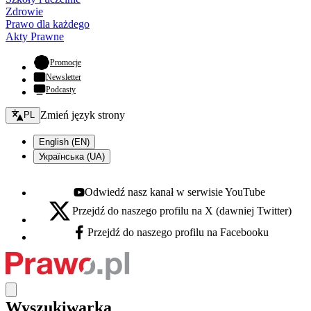
Zdrowie
Prawo dla każdego
Akty Prawne
- otwiera się w nowej karcie
Promocje
Newsletter
Podcasty
Zmień język - bieżący:
Zmień język strony
PL
English (EN)
Українська (UA)
Odwiedź nasz kanał w serwisie YouTube
Youtube - otwiera się w nowej karcie
Przejdź do naszego profilu na X (dawniej Twitter)
X - otwiera się w nowej karcie
Przejdź do naszego profilu na Facebooku
Facebook - otwiera się w nowej karcie
Wyszukiwarka