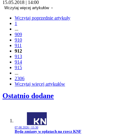
15.05.2018 | 14:00
Wczytaj więcej artykułów
Wczytaj poprzednie artykuły
1
...
909
910
911
912
913
914
915
...
2306
Wczytaj więcej artykułów
Ostatnio dodane
07.08.2026 | 15:30
Przejdź do artykułu:
Będą zmiany w opłatach na rzecz KNF