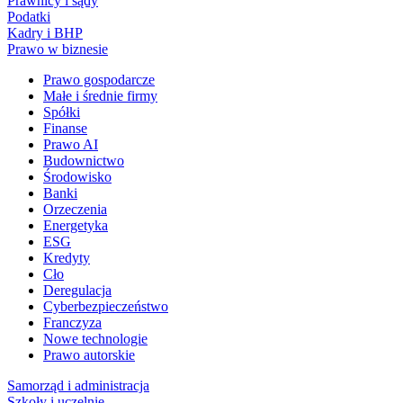
Prawnicy i sądy
Podatki
Kadry i BHP
Prawo w biznesie
Prawo gospodarcze
Małe i średnie firmy
Spółki
Finanse
Prawo AI
Budownictwo
Środowisko
Banki
Orzeczenia
Energetyka
ESG
Kredyty
Cło
Deregulacja
Cyberbezpieczeństwo
Franczyza
Nowe technologie
Prawo autorskie
Samorząd i administracja
Szkoły i uczelnie