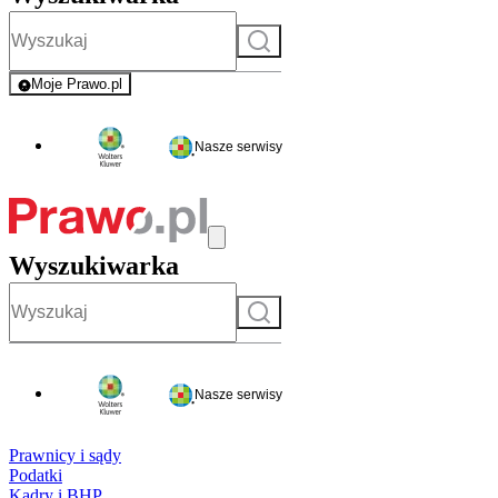
Szukaj
Moje Prawo.pl
- rejestracja i logowanie do serwisu
Nasze serwisy
Wyszukiwarka
Szukaj
Nasze serwisy
Prawnicy i sądy
Podatki
Kadry i BHP