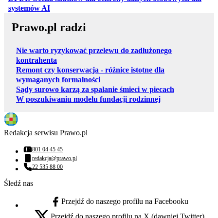
otwiera się w nowej karcie
systemów AI
Prawo.pl radzi
Nie warto ryzykować przelewu do zadłużonego
kontrahenta
Remont czy konserwacja - różnice istotne dla
wymaganych formalności
Sądy surowo karzą za spalanie śmieci w piecach
W poszukiwaniu modelu fundacji rodzinnej
Redakcja serwisu Prawo.pl
801 04 45 45
Numer telefonu:
redakcja@prawo.pl
Adres email:
22 535 88 00
Numer telefonu:
Śledź nas
Przejdź do naszego profilu na Facebooku
facebook - otwiera się w nowej karcie
Przejdź do naszego profilu na X (dawniej Twitter)