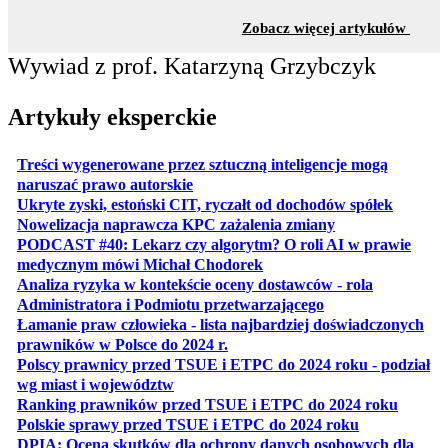
z sekc
Zobacz więcej artykułów
Wywiad z prof. Katarzyną Grzybczyk
Artykuły eksperckie
Treści wygenerowane przez sztuczną inteligencje mogą
otwiera się w nowej karcie
naruszać prawo autorskie
otwiera 
Ukryte zyski, estoński CIT, ryczałt od dochodów spółek
otwiera się w no
Nowelizacja naprawcza KPC zażalenia zmiany
PODCAST #40: Lekarz czy algorytm? O roli AI w prawie
otwiera się w nowej karcie
medycznym mówi Michał Chodorek
Analiza ryzyka w kontekście oceny dostawców - rola
otwiera się w nowe
Administratora i Podmiotu przetwarzającego
Łamanie praw człowieka - lista najbardziej doświadczonych
otwiera się w nowej karcie
prawników w Polsce do 2024 r.
Polscy prawnicy przed TSUE i ETPC do 2024 roku - podział
otwiera się w nowej karcie
wg miast i województw
otwiera
Ranking prawników przed TSUE i ETPC do 2024 roku
otwiera się w
Polskie sprawy przed TSUE i ETPC do 2024 roku
DPIA: Ocena skutków dla ochrony danych osobowych dla