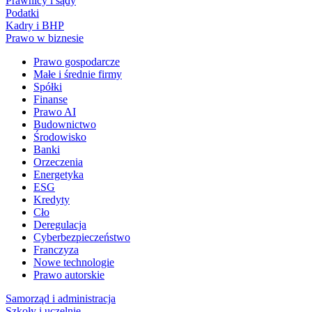
Prawnicy i sądy
Podatki
Kadry i BHP
Prawo w biznesie
Prawo gospodarcze
Małe i średnie firmy
Spółki
Finanse
Prawo AI
Budownictwo
Środowisko
Banki
Orzeczenia
Energetyka
ESG
Kredyty
Cło
Deregulacja
Cyberbezpieczeństwo
Franczyza
Nowe technologie
Prawo autorskie
Samorząd i administracja
Szkoły i uczelnie