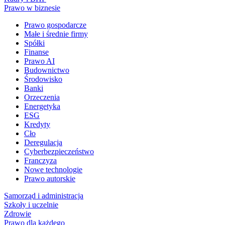
Prawo w biznesie
Prawo gospodarcze
Małe i średnie firmy
Spółki
Finanse
Prawo AI
Budownictwo
Środowisko
Banki
Orzeczenia
Energetyka
ESG
Kredyty
Cło
Deregulacja
Cyberbezpieczeństwo
Franczyza
Nowe technologie
Prawo autorskie
Samorząd i administracja
Szkoły i uczelnie
Zdrowie
Prawo dla każdego