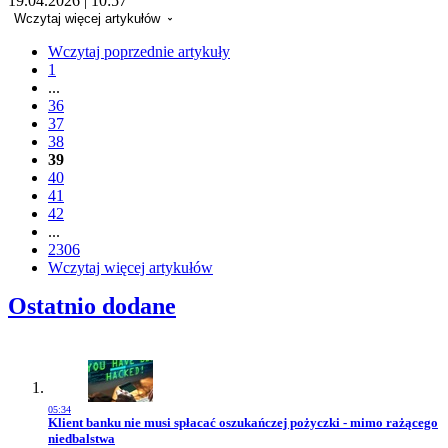
19.04.2026 | 10:57
Wczytaj więcej artykułów
Wczytaj poprzednie artykuły
1
...
36
37
38
39
40
41
42
...
2306
Wczytaj więcej artykułów
Ostatnio dodane
05:34
Przejdź do artykułu:
Klient banku nie musi spłacać oszukańczej pożyczki - mimo rażącego
niedbalstwa