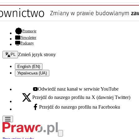
- otwiera się w nowej karcie
Promocje
Newsletter
Podcasty
Zmień język - bieżący:
Zmień język strony
PL
English (EN)
Українська (UA)
Odwiedź nasz kanał w serwisie YouTube
Youtube - otwiera się w nowej karcie
Przejdź do naszego profilu na X (dawniej Twitter)
X - otwiera się w nowej karcie
Przejdź do naszego profilu na Facebooku
Facebook - otwiera się w nowej karcie