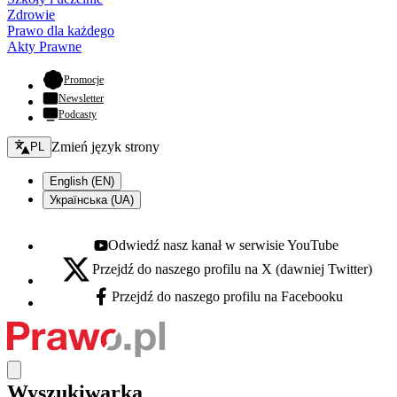
Zdrowie
Prawo dla każdego
Akty Prawne
- otwiera się w nowej karcie
Promocje
Newsletter
Podcasty
Zmień język - bieżący:
Zmień język strony
PL
English (EN)
Українська (UA)
Odwiedź nasz kanał w serwisie YouTube
Youtube - otwiera się w nowej karcie
Przejdź do naszego profilu na X (dawniej Twitter)
X - otwiera się w nowej karcie
Przejdź do naszego profilu na Facebooku
Facebook - otwiera się w nowej karcie
Wyszukiwarka