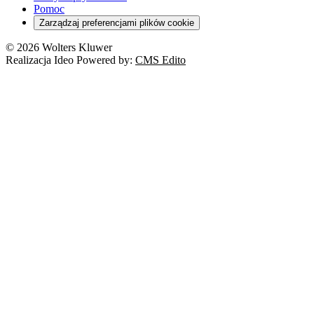
RODO
Pomoc
Cyberbezpieczeństwo
Zarządzaj preferencjami plików cookie
Franczyza
Nowe technologie
© 2026 Wolters Kluwer
Prawo autorskie
Realizacja Ideo Powered by:
CMS Edito