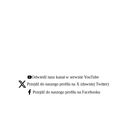
Odwiedź nasz kanał w serwisie YouTube
Youtube - otwiera się w nowej karcie
Przejdź do naszego profilu na X (dawniej Twitter)
X - otwiera się w nowej karcie
Przejdź do naszego profilu na Facebooku
Facebook - otwiera się w nowej karcie