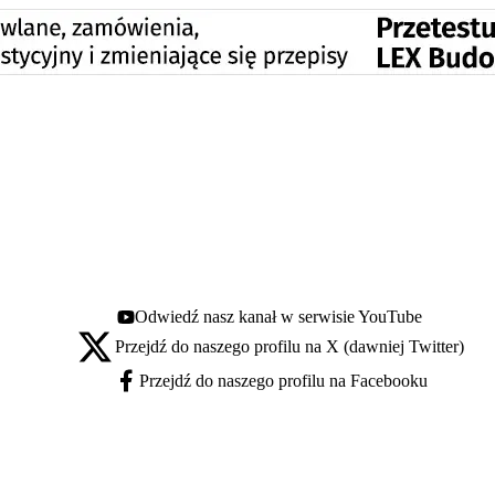
Odwiedź nasz kanał w serwisie YouTube
Youtube - otwiera się w nowej karcie
Przejdź do naszego profilu na X (dawniej Twitter)
X - otwiera się w nowej karcie
Przejdź do naszego profilu na Facebooku
Facebook - otwiera się w nowej karcie