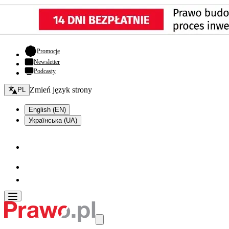
- otwiera się w nowej karcie
Promocje
Newsletter
Podcasty
Zmień język - bieżący:
Zmień język strony
PL
English (EN)
Українська (UA)