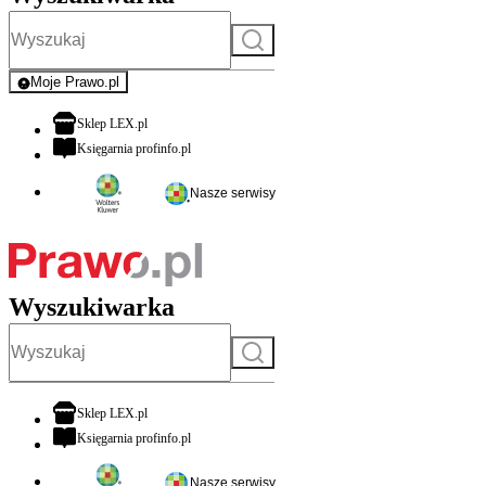
Szukaj
Moje Prawo.pl
- rejestracja i logowanie do serwisu
otwiera się w nowej karcie
Sklep LEX.pl
otwiera się w nowej karcie
Księgarnia profinfo.pl
Nasze serwisy
Wyszukiwarka
Szukaj
otwiera się w nowej karcie
Sklep LEX.pl
otwiera się w nowej karcie
Księgarnia profinfo.pl
Nasze serwisy