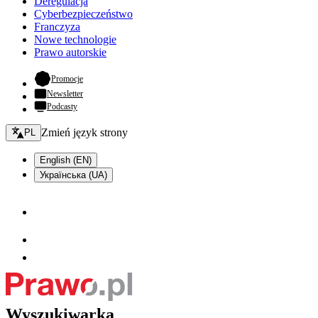
Deregulacja
Cyberbezpieczeństwo
Franczyza
Nowe technologie
Prawo autorskie
- otwiera się w nowej karcie
Promocje
Newsletter
Podcasty
Zmień język - bieżący:
Zmień język strony
PL
English (EN)
Українська (UA)
Wyszukiwarka