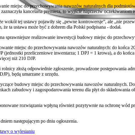
wanie miejsc do przechowywania nawozów naturalnych dla podmiotów 
 zaznaczyła kancelaria premiera, to wyjście naprzeciw oczekiwaniom r
 wokół tej ustawy pojawiły się „pewne kontrowersje”, ale „nie przewa
, że ta ustawa może być z dobrem dla Polski podpisana - dodał.
na sprawniejsze realizowanie inwestycji budowy miejsc do przechow
sowanie miejsc do przechowywania nawozów naturalnych: do końca 20
P (jednostki przeliczeniowe inwentarza; 1 DPJ = 1 krowa), a do końc
więcej niż 210 DJP.
li rolnicy złożą odpowiednie zgłoszenie, prowadzone postępowania adm
 DJP), będą umarzane z urzędu.
otyczące budowy miejsc do przechowywania nawozów naturalnych. Do 
kach zabudowy i zagospodarowania terenu dla płyt do składowania ob
roponowane rozwiązania wpłyną również pozytywnie na ochronę wód p
 dniem następującym po dniu ogłoszenia.
stawy o wylesianiu