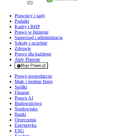
Prawnicy i sądy
Podatki
Kadry i BHP
Prawo w biznesie
Samorząd i administracja
Szkoły i uczelnie
Zdrowie
Prawo dla każdego
Akty Prawne
Moje Prawo.pl
- rejestracja i logowanie do serwisu
Prawo gospodarcze
Małe i średnie firmy
Spółki
Finanse
Prawo AI
Budownictwo
Środowisko
Banki
Orzeczenia
Energetyka
ESG