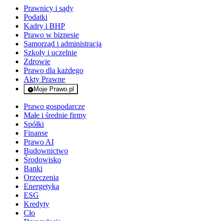
Prawnicy i sądy
Podatki
Kadry i BHP
Prawo w biznesie
Samorząd i administracja
Szkoły i uczelnie
Zdrowie
Prawo dla każdego
Akty Prawne
Moje Prawo.pl
- rejestracja i logowanie do serwisu
Prawo gospodarcze
Małe i średnie firmy
Spółki
Finanse
Prawo AI
Budownictwo
Środowisko
Banki
Orzeczenia
Energetyka
ESG
Kredyty
Cło