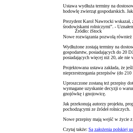
Ustawa wydłuża terminy na dostoso
hodowlę zwierząt gospodarskich. Jak
Prezydent Karol Nawrocki wskazał, że
środowiskami rolniczymi”. - Uznałem
Źródło: iStock
Nowe rozwiązania pozwolą również 
Wydłużone zostają terminy na dosto
gospodarstw, posiadających do 20 DJ
posiadających więcej niż 20, ale nie 
Projektowana ustawa zakłada, że jeś
nieprzestrzegania przepisów (do 210
Uproszczone zostaną też przepisy d
wymagane uzyskanie decyzji o warun
gnojówkę i gnojowicę.
Jak przekonują autorzy projektu, p
pochodzącymi ze źródeł rolniczych.
Nowe przepisy mają wejść w życie z
Czytaj także:
Są założenia polskiej u