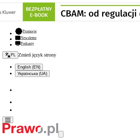
- otwiera się w nowej karcie
Promocje
Newsletter
Podcasty
Zmień język - bieżący:
Zmień język strony
PL
English (EN)
Українська (UA)