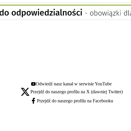
Odwiedź nasz kanał w serwisie YouTube
Youtube - otwiera się w nowej karcie
Przejdź do naszego profilu na X (dawniej Twitter)
X - otwiera się w nowej karcie
Przejdź do naszego profilu na Facebooku
Facebook - otwiera się w nowej karcie