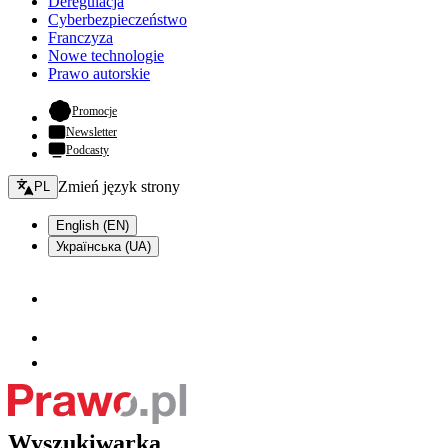
Deregulacja
Cyberbezpieczeństwo
Franczyza
Nowe technologie
Prawo autorskie
- otwiera się w nowej karcie
Promocje
Newsletter
Podcasty
Zmień język - bieżący:
Zmień język strony
PL
English (EN)
Українська (UA)
Wyszukiwarka