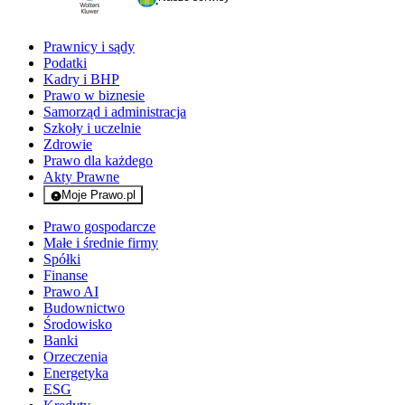
Prawnicy i sądy
Podatki
Kadry i BHP
Prawo w biznesie
Samorząd i administracja
Szkoły i uczelnie
Zdrowie
Prawo dla każdego
Akty Prawne
Moje Prawo.pl
- rejestracja i logowanie do serwisu
Prawo gospodarcze
Małe i średnie firmy
Spółki
Finanse
Prawo AI
Budownictwo
Środowisko
Banki
Orzeczenia
Energetyka
ESG