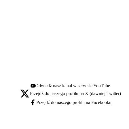
Odwiedź nasz kanał w serwisie YouTube
Youtube - otwiera się w nowej karcie
Przejdź do naszego profilu na X (dawniej Twitter)
X - otwiera się w nowej karcie
Przejdź do naszego profilu na Facebooku
Facebook - otwiera się w nowej karcie