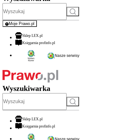
Szukaj
Moje Prawo.pl
- rejestracja i logowanie do serwisu
otwiera się w nowej karcie
Sklep LEX.pl
otwiera się w nowej karcie
Księgarnia profinfo.pl
Nasze serwisy
Wyszukiwarka
Szukaj
otwiera się w nowej karcie
Sklep LEX.pl
otwiera się w nowej karcie
Księgarnia profinfo.pl
Nasze serwisy