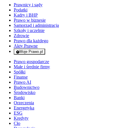
Prawnicy i sądy
Podatki
Kadry i BHP
Prawo w biznesie
Samorząd i administracja
Szkoły i uczelnie
Zdrowie
Prawo dla każdego
Akty Prawne
Moje Prawo.pl
- rejestracja i logowanie do serwisu
Prawo gospodarcze
Małe i średnie firmy
Spółki
Finanse
Prawo AI
Budownictwo
Środowisko
Banki
Orzeczenia
Energetyka
ESG
Kredyty
Cło