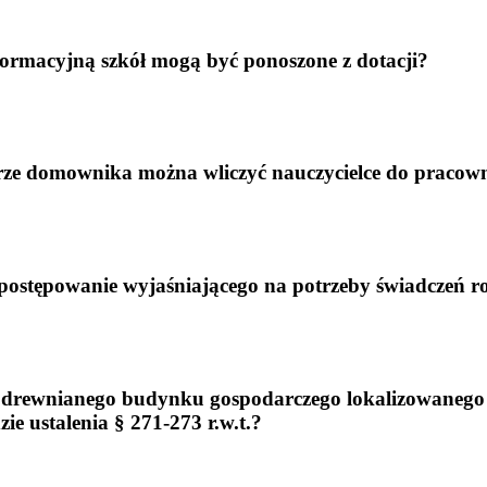
formacyjną szkół mogą być ponoszone z dotacji?
rze domownika można wliczyć nauczycielce do pracown
postępowanie wyjaśniającego na potrzeby świadczeń 
drewnianego budynku gospodarczego lokalizowanego w o
e ustalenia § 271-273 r.w.t.?