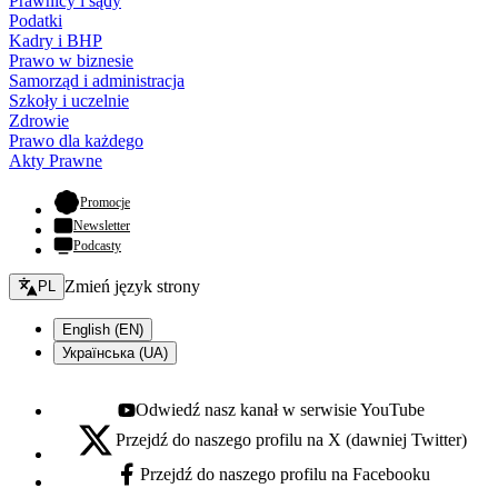
Prawnicy i sądy
Podatki
Kadry i BHP
Prawo w biznesie
Samorząd i administracja
Szkoły i uczelnie
Zdrowie
Prawo dla każdego
Akty Prawne
- otwiera się w nowej karcie
Promocje
Newsletter
Podcasty
Zmień język - bieżący:
Zmień język strony
PL
English (EN)
Українська (UA)
Odwiedź nasz kanał w serwisie YouTube
Youtube - otwiera się w nowej karcie
Przejdź do naszego profilu na X (dawniej Twitter)
X - otwiera się w nowej karcie
Przejdź do naszego profilu na Facebooku
Facebook - otwiera się w nowej karcie