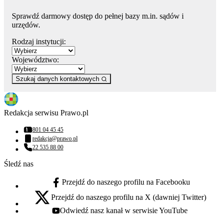
Sprawdź darmowy dostęp do pełnej bazy m.in. sądów i
urzędów.
Rodzaj instytucji:
Województwo:
Szukaj danych kontaktowych
Redakcja serwisu Prawo.pl
801 04 45 45
Numer telefonu:
redakcja@prawo.pl
Adres email:
22 535 88 00
Numer telefonu:
Śledź nas
Przejdź do naszego profilu na Facebooku
facebook - otwiera się w nowej karcie
Przejdź do naszego profilu na X (dawniej Twitter)
x - otwiera się w nowej karcie
Odwiedź nasz kanał w serwisie YouTube
youtube - otwiera się w nowej karcie