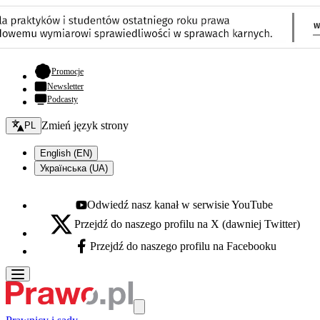
- otwiera się w nowej karcie
Promocje
Newsletter
Podcasty
Zmień język - bieżący:
Zmień język strony
PL
English (EN)
Українська (UA)
Odwiedź nasz kanał w serwisie YouTube
Youtube - otwiera się w nowej karcie
Przejdź do naszego profilu na X (dawniej Twitter)
X - otwiera się w nowej karcie
Przejdź do naszego profilu na Facebooku
Facebook - otwiera się w nowej karcie