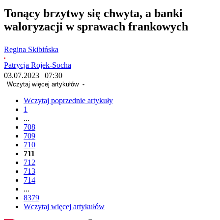
Tonący brzytwy się chwyta, a banki
waloryzacji w sprawach frankowych
Regina Skibińska
Patrycja Rojek-Socha
03.07.2023 | 07:30
Wczytaj więcej artykułów
Wczytaj poprzednie artykuły
1
...
708
709
710
711
712
713
714
...
8379
Wczytaj więcej artykułów