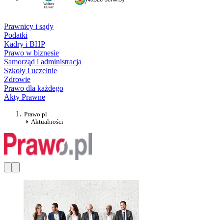
Prawnicy i sądy
Podatki
Kadry i BHP
Prawo w biznesie
Samorząd i administracja
Szkoły i uczelnie
Zdrowie
Prawo dla każdego
Akty Prawne
Prawo.pl
Aktualności