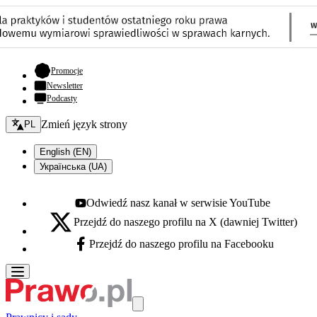
- otwiera się w nowej karcie
Promocje
Newsletter
Podcasty
Zmień język - bieżący:
Zmień język strony
PL
English (EN)
Українська (UA)
Odwiedź nasz kanał w serwisie YouTube
Youtube - otwiera się w nowej karcie
Przejdź do naszego profilu na X (dawniej Twitter)
X - otwiera się w nowej karcie
Przejdź do naszego profilu na Facebooku
Facebook - otwiera się w nowej karcie