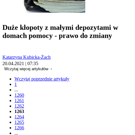
Duże kłopoty z małymi depozytami w
domach pomocy - prawo do zmiany
Katarzyna Kubicka-Żach
20.04.2021 | 07:35
Wczytaj więcej artykułów
Wczytaj poprzednie artykuły
1
...
1260
1261
1262
1263
1264
1265
1266
...