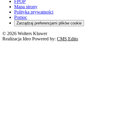
Szkoła i uczeń
FPOP
Kredyty
Turystyka
Mapa strony
Cło
Orzeczenia
Polityka prywatności
Deregulacja
RODO
Pomoc
Cyberbezpieczeństwo
Zarządzaj preferencjami plików cookie
Franczyza
Nowe technologie
© 2026 Wolters Kluwer
Prawo autorskie
Realizacja Ideo Powered by:
CMS Edito