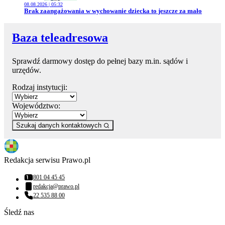
08.08.2026 | 05:32
Przejdź do artykułu:
Brak zaangażowania w wychowanie dziecka to jeszcze za mało
Baza teleadresowa
Sprawdź darmowy dostęp do pełnej bazy m.in. sądów i
urzędów.
Rodzaj instytucji:
Województwo:
Szukaj danych kontaktowych
Redakcja serwisu Prawo.pl
801 04 45 45
Numer telefonu:
redakcja@prawo.pl
Adres email:
22 535 88 00
Numer telefonu:
Śledź nas