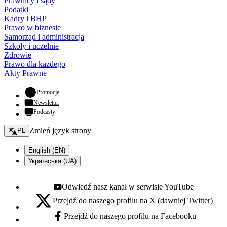
Prawnicy i sądy
Podatki
Kadry i BHP
Prawo w biznesie
Samorząd i administracja
Szkoły i uczelnie
Zdrowie
Prawo dla każdego
Akty Prawne
- otwiera się w nowej karcie
Promocje
Newsletter
Podcasty
Zmień język - bieżący:
Zmień język strony
PL
English (EN)
Українська (UA)
Odwiedź nasz kanał w serwisie YouTube
Youtube - otwiera się w nowej karcie
Przejdź do naszego profilu na X (dawniej Twitter)
X - otwiera się w nowej karcie
Przejdź do naszego profilu na Facebooku
Facebook - otwiera się w nowej karcie