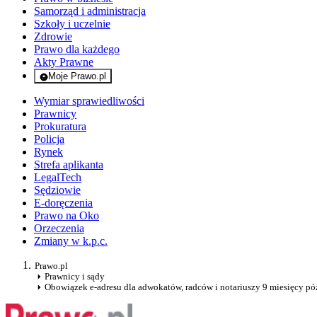
Samorząd i administracja
Szkoły i uczelnie
Zdrowie
Prawo dla każdego
Akty Prawne
Moje Prawo.pl
- rejestracja i logowanie do serwisu
Wymiar sprawiedliwości
Prawnicy
Prokuratura
Policja
Rynek
Strefa aplikanta
LegalTech
Sędziowie
E-doręczenia
Prawo na Oko
Orzeczenia
Zmiany w k.p.c.
Prawo.pl
Prawnicy i sądy
Obowiązek e-adresu dla adwokatów, radców i notariuszy 9 miesięcy póź