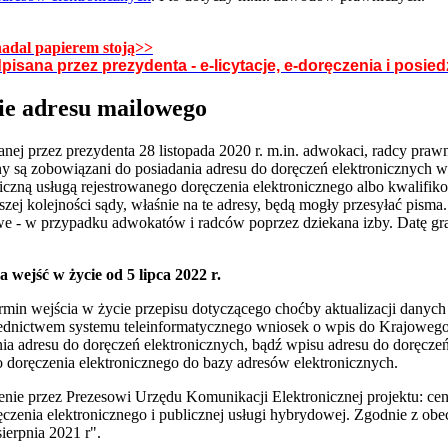
nadal papierem stoją>>
isana przez prezydenta - e-licytacje, e-doręczenia i posie
ie adresu mailowego
ej przez prezydenta 28 listopada 2020 r. m.in. adwokaci, radcy prawni
ny są zobowiązani do posiadania adresu do doręczeń elektronicznych 
iczną usługą rejestrowanego doręczenia elektronicznego albo kwalifik
zej kolejności sądy, właśnie na te adresy, będą mogły przesyłać pisma
iwe - w przypadku adwokatów i radców poprzez dziekana izby. Datę g
 wejść w życie od 5 lipca 2022 r.
min wejścia w życie przepisu dotyczącego choćby aktualizacji danych
ośrednictwem systemu teleinformatycznego wniosek o wpis do Krajowe
a adresu do doręczeń elektronicznych, bądź wpisu adresu do doręcze
 doręczenia elektronicznego do bazy adresów elektronicznych.
enie przez Prezesowi Urzędu Komunikacji Elektronicznej projektu: ce
ęczenia elektronicznego i publicznej usługi hybrydowej. Zgodnie z ob
ierpnia 2021 r".