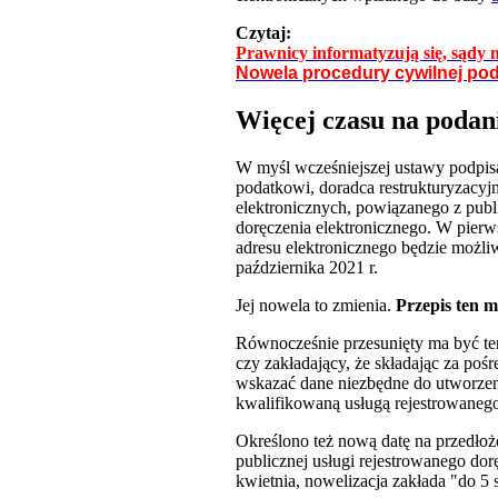
Czytaj:
Prawnicy informatyzują się, sądy 
Nowela procedury cywilnej podp
Więcej czasu na podan
W myśl wcześniejszej ustawy podpisan
podatkowi, doradca restrukturyzacyj
elektronicznych, powiązanego z publ
doręczenia elektronicznego. W pierws
adresu elektronicznego będzie możl
października 2021 r.
Jej nowela to zmienia.
Przepis ten ma
Równocześnie przesunięty ma być ter
czy zakładający, że składając za p
wskazać dane niezbędne do utworzeni
kwalifikowaną usługą rejestrowanego
Określono też nową datę na przedłoż
publicznej usługi rejestrowanego dor
kwietnia, nowelizacja zakłada "do 5 s