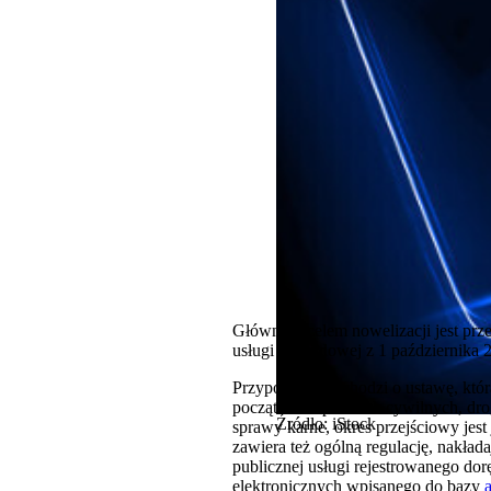
Głównym celem nowelizacji jest przes
usługi hybrydowej z 1 października 20
Przypomnijmy, chodzi o ustawę, któr
początek w sprawach cywilnych, drog
Źródło: iStock
sprawy karne, okres przejściowy jest
zawiera też ogólną regulację, nakła
publicznej usługi rejestrowanego dor
elektronicznych wpisanego do bazy