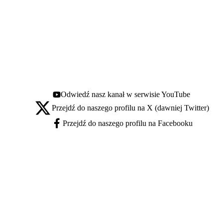
Odwiedź nasz kanał w serwisie YouTube
Youtube - otwiera się w nowej karcie
Przejdź do naszego profilu na X (dawniej Twitter)
X - otwiera się w nowej karcie
Przejdź do naszego profilu na Facebooku
Facebook - otwiera się w nowej karcie