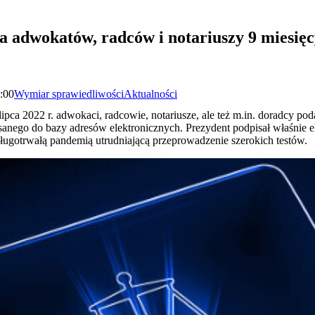
 adwokatów, radców i notariuszy 9 miesięc
4:00
Wymiar sprawiedliwości
Aktualności
 lipca 2022 r. adwokaci, radcowie, notariusze, ale też m.in. doradcy 
sanego do bazy adresów elektronicznych. Prezydent podpisał właśnie 
długotrwałą pandemią utrudniającą przeprowadzenie szerokich testów.