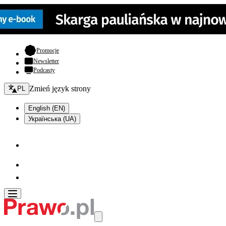
- otwiera się w nowej karcie
Promocje
Newsletter
Podcasty
Zmień język - bieżący:
Zmień język strony
PL
English (EN)
Українська (UA)