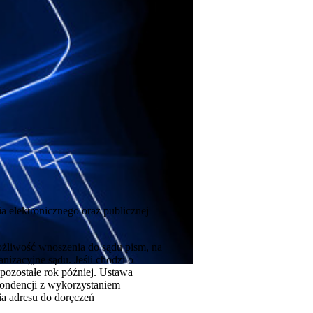
a elektronicznego oraz publicznej
ożliwość wnoszenia do sądu pism, na
nizacyjne sądu. Jeśli chodzi o
 pozostałe rok później. Ustawa
pondencji z wykorzystaniem
ia adresu do doręczeń