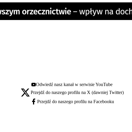
Odwiedź nasz kanał w serwisie YouTube
Youtube - otwiera się w nowej karcie
Przejdź do naszego profilu na X (dawniej Twitter)
X - otwiera się w nowej karcie
Przejdź do naszego profilu na Facebooku
Facebook - otwiera się w nowej karcie