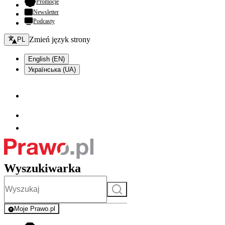
- otwiera się w nowej karcie
Promocje
Newsletter
Podcasty
Zmień język - bieżący:
Zmień język strony
PL
English (EN)
Українська (UA)
Wyszukiwarka
Szukaj
Moje Prawo.pl
- rejestracja i logowanie do serwisu