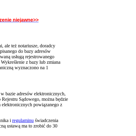
dzenie niejawne>>
, ale też notariusze, doradcy
wpisanego do bazy adresów
owaną usługą rejestrowanego
. Wykreślenie z bazy lub zmiana
raniczną wyznaczono na 1
 w bazie adresów elektronicznych,
go Rejestru Sądowego, można będzie
ń elektronicznych powiązanego z
nnika i
regulaminu
świadczenia
ecną ustawą ma to zrobić do 30