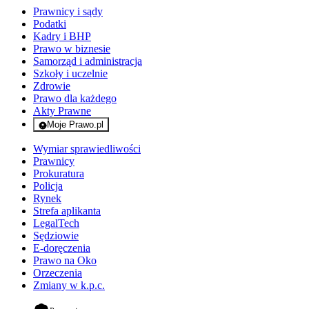
Prawnicy i sądy
Podatki
Kadry i BHP
Prawo w biznesie
Samorząd i administracja
Szkoły i uczelnie
Zdrowie
Prawo dla każdego
Akty Prawne
Moje Prawo.pl
- rejestracja i logowanie do serwisu
Wymiar sprawiedliwości
Prawnicy
Prokuratura
Policja
Rynek
Strefa aplikanta
LegalTech
Sędziowie
E-doręczenia
Prawo na Oko
Orzeczenia
Zmiany w k.p.c.