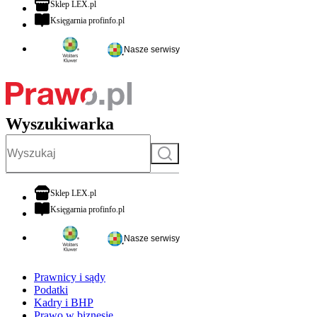
otwiera się w nowej karcie
Sklep LEX.pl
otwiera się w nowej karcie
Księgarnia profinfo.pl
Nasze serwisy
Wyszukiwarka
Szukaj
otwiera się w nowej karcie
Sklep LEX.pl
otwiera się w nowej karcie
Księgarnia profinfo.pl
Nasze serwisy
Prawnicy i sądy
Podatki
Kadry i BHP
Prawo w biznesie