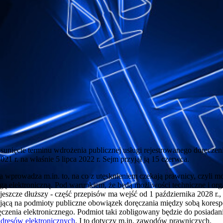
unięcie terminu wdrożenia publicznej usługi rejestrowanego doręczeni
21 r. na właśnie 5 lipca 2022 r. Sejm przyjął ją 15 czerwca.
a wprowadza m.in. to, na co z utęsknieniem czekają prawnicy, czyli m
ą elektroniczną. Pod warunkiem, że będą możliwości techniczne i orga
 jeszcze dłuższy - część przepisów ma wejść od 1 października 2028 r.,
dającą na podmioty publiczne obowiązek doręczania między sobą kores
ęczenia elektronicznego. Podmiot taki zobligowany będzie do posiadan
adresów elektronicznych
. I to dotyczy m.in. zawodów prawniczych.