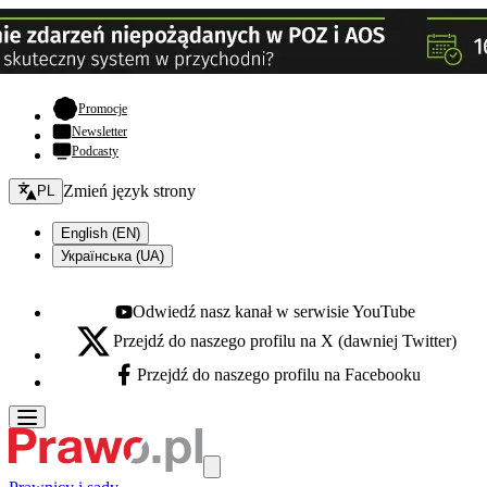
- otwiera się w nowej karcie
Promocje
Newsletter
Podcasty
Zmień język - bieżący:
Zmień język strony
PL
English (EN)
Українська (UA)
Odwiedź nasz kanał w serwisie YouTube
Youtube - otwiera się w nowej karcie
Przejdź do naszego profilu na X (dawniej Twitter)
X - otwiera się w nowej karcie
Przejdź do naszego profilu na Facebooku
Facebook - otwiera się w nowej karcie