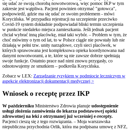
się udać ze swoją chorobą nowotworową, więc pomoc IKP w tym
zakresie jest wątpliwa. Pacjent powinien otrzymać "gotowca",
podpowiedź, gdzie ma się udać ze swoim problemem - mówi
Korycińska. W przypadku rejestracji na szczepienie przeciwko
Covid-19 system dokładnie podpowiadał bliski termin szczepienia
w punkcie niedaleko miejsca zamieszkania. Jeśli jednak pacjent
chciał wybrać inną placówkę, miał taki wybór. – Problem w tym, że
choć mówimy o tym od lat, to w Polsce ciągle nie powstały lub nie
działają w pełni tzw. unity narządowe, czyli sieci placówek, w
których sprawowana jest kompleksowa opieka koordynowana nad
danymi nowotworami, a te, które są nie zawsze dobrze spełniają
swoje funkcje. Ostatnio prace nad nimi znowu przygasły, co
odnotowujemy ze smutkiem – podkreśla Korycińska.
Zobacz w LEX:
Zarządzanie ryzykiem w podmiocie leczniczym w
aspekcie elektronizacji dokumentacji medycznej >
Wniosek o receptę przez IKP
W październiku
Ministerstwo Zdrowia planuje
udostępnienie
usługi złożenia zamówienia do lekarza podstawowej opieki
zdrowotnej na leki z otrzymanej już wcześniej e-recepty.
Pacjenci cieszą się z tego rozwiązania. – Moja warszawska
niepubliczna przychodnia Orlik, która ma podpisana umowę z NFZ,