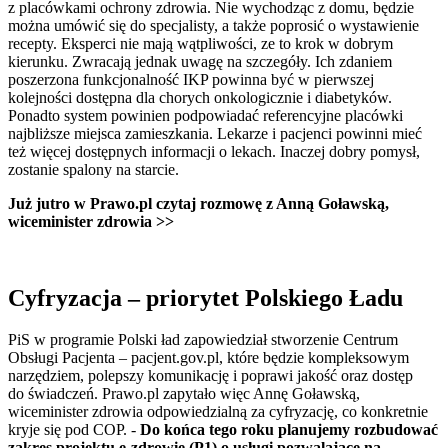
z placówkami ochrony zdrowia. Nie wychodząc z domu, będzie
można umówić się do specjalisty, a także poprosić o wystawienie
recepty. Eksperci nie mają wątpliwości, ze to krok w dobrym
kierunku. Zwracają jednak uwagę na szczegóły. Ich zdaniem
poszerzona funkcjonalność IKP powinna być w pierwszej
kolejności dostępna dla chorych onkologicznie i diabetyków.
Ponadto system powinien podpowiadać referencyjne placówki
najbliższe miejsca zamieszkania. Lekarze i pacjenci powinni mieć
też więcej dostępnych informacji o lekach. Inaczej dobry pomysł,
zostanie spalony na starcie.
Już jutro w Prawo.pl czytaj rozmowę z Anną Goławską,
wiceminister zdrowia >>
Cyfryzacja – priorytet Polskiego Ładu
PiS w programie Polski ład zapowiedział stworzenie Centrum
Obsługi Pacjenta – pacjent.gov.pl, które będzie kompleksowym
narzędziem, polepszy komunikację i poprawi jakość oraz dostęp
do świadczeń. Prawo.pl zapytało więc Annę Goławską,
wiceminister zdrowia odpowiedzialną za cyfryzację, co konkretnie
kryje się pod COP. -
Do końca tego roku planujemy rozbudować
zakres projektu e-zdrowie (P1) o usługi pozwalające na