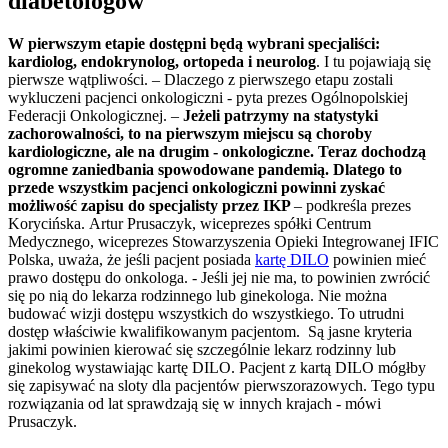
diabetologów
W pierwszym etapie dostępni będą wybrani specjaliści:
kardiolog, endokrynolog, ortopeda i neurolog
. I tu pojawiają się
pierwsze wątpliwości. – Dlaczego z pierwszego etapu zostali
wykluczeni pacjenci onkologiczni - pyta prezes Ogólnopolskiej
Federacji Onkologicznej. –
Jeżeli patrzymy na statystyki
zachorowalności, to na pierwszym miejscu są choroby
kardiologiczne, ale na drugim - onkologiczne. Teraz dochodzą
ogromne zaniedbania spowodowane pandemią. Dlatego to
przede wszystkim pacjenci onkologiczni powinni zyskać
możliwość zapisu do specjalisty przez IKP
– podkreśla prezes
Korycińska. Artur Prusaczyk, wiceprezes spółki Centrum
Medycznego, wiceprezes Stowarzyszenia Opieki Integrowanej IFIC
Polska, uważa, że jeśli pacjent posiada
kartę DILO
powinien mieć
prawo dostępu do onkologa. - Jeśli jej nie ma, to powinien zwrócić
się po nią do lekarza rodzinnego lub ginekologa. Nie można
budować wizji dostępu wszystkich do wszystkiego. To utrudni
dostęp właściwie kwalifikowanym pacjentom. Są jasne kryteria
jakimi powinien kierować się szczególnie lekarz rodzinny lub
ginekolog wystawiając kartę DILO. Pacjent z kartą DILO mógłby
się zapisywać na sloty dla pacjentów pierwszorazowych. Tego typu
rozwiązania od lat sprawdzają się w innych krajach - mówi
Prusaczyk.