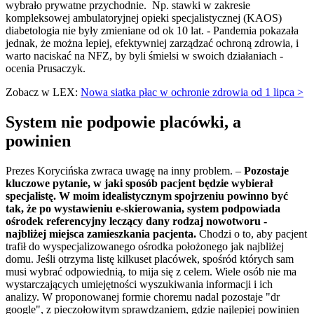
wybrało prywatne przychodnie. Np. stawki w zakresie
kompleksowej ambulatoryjnej opieki specjalistycznej (KAOS)
diabetologia nie były zmieniane od ok 10 lat. - Pandemia pokazała
jednak, że można lepiej, efektywniej zarządzać ochroną zdrowia, i
warto naciskać na NFZ, by byli śmielsi w swoich działaniach -
ocenia Prusaczyk.
Zobacz w LEX:
Nowa siatka płac w ochronie zdrowia od 1 lipca >
System nie podpowie placówki, a
powinien
Prezes Korycińska zwraca uwagę na inny problem. –
Pozostaje
kluczowe pytanie, w jaki sposób pacjent będzie wybierał
specjalistę. W moim idealistycznym spojrzeniu powinno być
tak, że po wystawieniu e-skierowania, system podpowiada
ośrodek referencyjny leczący dany rodzaj nowotworu -
najbliżej miejsca zamieszkania pacjenta.
Chodzi o to, aby pacjent
trafił do wyspecjalizowanego ośrodka położonego jak najbliżej
domu. Jeśli otrzyma listę kilkuset placówek, spośród których sam
musi wybrać odpowiednią, to mija się z celem. Wiele osób nie ma
wystarczających umiejętności wyszukiwania informacji i ich
analizy. W proponowanej formie choremu nadal pozostaje "dr
google", z pieczołowitym sprawdzaniem, gdzie najlepiej powinien