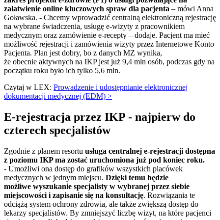
załatwienie online kluczowych spraw dla pacjenta
– mówi Anna
Goławska. - Chcemy wprowadzić centralną elektroniczną rejestrację
na wybrane świadczenia, usługę e-wizyty z pracownikiem
medycznym oraz zamówienie e-recepty – dodaje. Pacjent ma mieć
możliwość rejestracji i zamówienia wizyty przez Internetowe Konto
Pacjenta. Plan jest dobry, bo z danych MZ wynika,
że obecnie aktywnych na IKP jest już 9,4 mln osób, podczas gdy na
początku roku było ich tylko 5,6 mln.
Czytaj w LEX:
Prowadzenie i udostępnianie elektronicznej
dokumentacji medycznej (EDM) >
E-rejestracja przez IKP - najpierw do
czterech specjalistów
Zgodnie z planem resortu
usługa centralnej e-rejestracji dostępna
z poziomu IKP ma zostać uruchomiona już pod koniec roku.
- Umożliwi ona dostęp do grafików wszystkich placówek
medycznych w jednym miejscu.
Dzięki temu będzie
możliwe wyszukanie specjalisty w wybranej przez siebie
miejscowości i zapisanie się na konsultację
. Rozwiązania te
odciążą system ochrony zdrowia, ale także zwiększą dostęp do
lekarzy specjalistów. By zmniejszyć liczbę wizyt, na które pacjenci