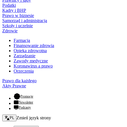
Prawnicy i sądy
Podatki
Kadry i BHP
Prawo w biznesie
Samorząd i administracja
Szkoły i uczelnie
Zdrowie
Farmacja
Finansowanie zdrowia
Opieka zdrowotna
Zarządzanie
Zawody medyczne
Koronawirus a prawo
Orzeczenia
Prawo dla każdego
Akty Prawne
- otwiera się w nowej karcie
Promocje
Newsletter
Podcasty
Zmień język - bieżący:
Zmień język strony
PL