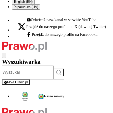
English (EN)
Українська (UA)
Odwiedź nasz kanał w serwisie YouTube
Youtube - otwiera się w nowej karcie
Przejdź do naszego profilu na X (dawniej Twitter)
X - otwiera się w nowej karcie
Przejdź do naszego profilu na Facebooku
Facebook - otwiera się w nowej karcie
Wyszukiwarka
Szukaj
Moje Prawo.pl
- rejestracja i logowanie do serwisu
Nasze serwisy