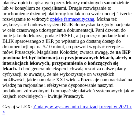
planów opieki napisanych przez lekarzy rodzinnych samodzielnie
lub w konsylium ze specjalistami. Drugie rozwiązanie to
uruchomienie dziennej platformy kontaktu na wzór nocnej. Trzecie
rozwiązanie to wdrożyć
opiekę farmaceutyczną
. Można też
wykorzystać bankowy system BLIK do uzyskania zgody pacjenta
w celu czasowego udostępniania dokumentacji. Pani dzwoni do
mnie jako do lekarza, podaje PESEL, a ja proszę o podanie kodu
BLIK sparowanego z IKP, po wpisaniu go dostanę dostęp do
dokumentacji np. na 5-10 minut, co pozwoli wypisać receptę –
mówi Prusaczyk. Magdalena Kołodziej zwraca uwagę, że
na IKP
powinna też być informacja o przyjmowanych lekach, alerty o
interakcjach lekowych, przypomnienia o kończących się
lekach.
I choć generalnie eksperci chwalą resort za dalsze plany
cyfryzacji, to uważają, że nie wykorzystuje on wszystkich
możliwości, jakie nam daje XXI wiek. - Pozostaje nam naciskać na
władzę na racjonalne i efektywne dysponowanie naszymi
podatkami zdrowotnymi i domagać się ułatwień systemowych jak w
krajach rozwiniętych – kwituje Prusaczyk.
Czytaj w LEX:
Zmiany w wystawianiu i realizacji recept w 2021 r.
>