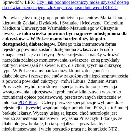
Sprawdź w LEX:
Czy i jak podmiot leczniczy może uzyskać dostęp
do oświadczeń pacjenta złożonych za pośrednictwem IKP? >
Pojawia się też druga grupa pominiętych pacjentów. Maria Libura,
kierownik Zakładu Dydaktyki i Symulacji Medycznej Collegium
Medicum Uniwersytetu Warmińsko-Mazurskiego w Olsztynie
uważa, że
taka ścieżka powinna być najpierw udostępniona dla
cukrzyków. – W Polsce mamy bardzo duży kłopot z
dostępnością diabetologów.
Dlatego taka internetowa forma
rejestracji powinna zostać udostępniona zwłaszcza dla osób
zmagających się z cukrzycą. Poza e-rejestracja należy wdrożyć
narzędzia zdalnego monitorowania, zwłaszcza, że są przykłady
dobrych rozwiązań na świecie, np. dla chorujących na cukrzycę
typu. W Polsce mamy bardzo duży kłopot z dostępnością
diabetologów i rzeszę pacjentów zagrożonych niepełnosprawnością
z powodu powikłań cukrzycy– mówi Libura. Zdaniem Artura
Prusaczyka wybór określonych specjalistów to konsekwencja
występowania najczęstszych problemów klinicznych w szeroko
rozumianej opiece podstawowej, przetestowanych skutecznie w
pilotażu
POZ Plus
. - Cztery pierwsze specjalizacje wybrane do e-
rejestracji najczęściej współpracują z poradniami POZ, tu też mniej
brakuje lekarzy. Wyceny usług są lepsze, choć neurologia jest
bardzo zaniedbana finansowo - wyjaśnia Prusaczyk. I dodaje, że
diabetologów brakuje, bo ta specjalizacja przez lata była
niedofinansowana, i wielu porzuciło pracą na kontrakcie NFZ,