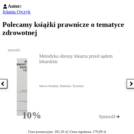
Autor:
Jolanta Ojczyk
Polecamy książki prawnicze o tematyce
zdrowotnej
Przejdź do: Metodyka obrony lekarza przed sądem lekarskim, Marc
NOWOŚĆ
Metodyka obrony lekarza przed sądem
lekarskim
Poprzednia książka
N
Marcin Burdzik, Radosław Tymiński
10%
Sprawdź
Rabatu
Cena promocyjna: 161,10 zł |
Cena regularna: 179,00 zł