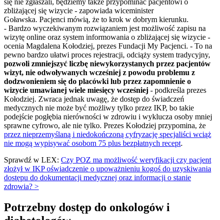
się nie zgłaszali, będziemy także przypominać pacjentowi o
zbliżającej się wizycie - zapowiada wiceminister
Goławska. Pacjenci mówią, że to krok w dobrym kierunku.
- Bardzo wyczekiwanym rozwiązaniem jest możliwość zapisu na
wizytę online oraz system informowania o zbliżającej się wizycie -
ocenia Magdalena Kołodziej, prezes Fundacji My Pacjenci. - To na
pewno bardzo ułatwi proces rejestracji, odciąży system tradycyjny,
pozwoli zmniejszyć liczbę niewykorzystanych przez pacjentów
wizyt, nie odwoływanych wcześniej z powodu problemu z
dodzwonieniem się do placówki lub przez zapomnienie o
wizycie umawianej wiele miesięcy wcześniej
- podkreśla prezes
Kołodziej. Zwraca jednak uwagę, że dostęp do świadczeń
medycznych nie może być możliwy tylko przez IKP, bo takie
podejście pogłębia nierówności w zdrowiu i wyklucza osoby mniej
sprawne cyfrowo, ale nie tylko. Prezes Kołodziej przypomina, że
przez nieprzemyślaną i niedokończoną cyfryzację specjaliści wciąż
nie mogą wypisywać osobom 75 plus bezpłatnych recept
.
Sprawdź w LEX:
Czy POZ ma możliwość weryfikacji czy pacjent
złożył w IKP oświadczenie o upoważnieniu kogoś do uzyskiwania
dostępu do dokumentacji medycznej oraz informacji o stanie
zdrowia? >
Potrzebny dostęp do onkologów i