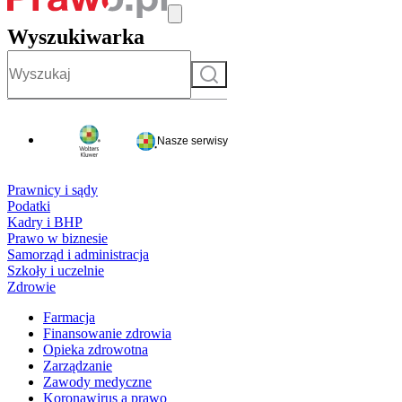
Wyszukiwarka
Szukaj
Nasze serwisy
Prawnicy i sądy
Podatki
Kadry i BHP
Prawo w biznesie
Samorząd i administracja
Szkoły i uczelnie
Zdrowie
Farmacja
Finansowanie zdrowia
Opieka zdrowotna
Zarządzanie
Zawody medyczne
Koronawirus a prawo