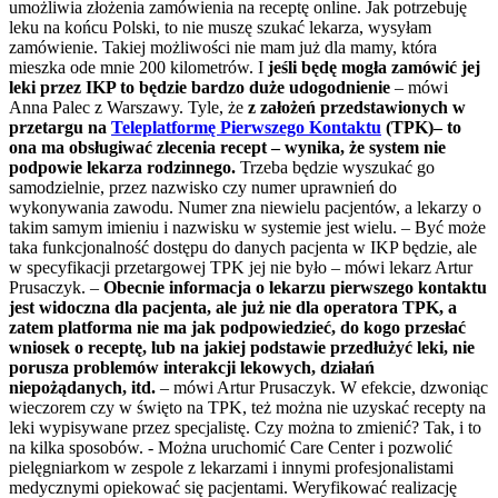
umożliwia złożenia zamówienia na receptę online. Jak potrzebuję
leku na końcu Polski, to nie muszę szukać lekarza, wysyłam
zamówienie. Takiej możliwości nie mam już dla mamy, która
mieszka ode mnie 200 kilometrów. I
jeśli będę mogła zamówić jej
leki przez IKP to będzie bardzo duże udogodnienie
– mówi
Anna Palec z Warszawy. Tyle, że
z założeń przedstawionych w
przetargu na
Teleplatformę Pierwszego Kontaktu
(TPK)– to
ona ma obsługiwać zlecenia recept – wynika, że system nie
podpowie lekarza rodzinnego.
Trzeba będzie wyszukać go
samodzielnie, przez nazwisko czy numer uprawnień do
wykonywania zawodu. Numer zna niewielu pacjentów, a lekarzy o
takim samym imieniu i nazwisku w systemie jest wielu. – Być może
taka funkcjonalność dostępu do danych pacjenta w IKP będzie, ale
w specyfikacji przetargowej TPK jej nie było – mówi lekarz Artur
Prusaczyk. –
Obecnie informacja o lekarzu pierwszego kontaktu
jest widoczna dla pacjenta, ale już nie dla operatora TPK, a
zatem platforma nie ma jak podpowiedzieć, do kogo przesłać
wniosek o receptę, lub na jakiej podstawie przedłużyć leki, nie
porusza problemów interakcji lekowych, działań
niepożądanych, itd.
– mówi Artur Prusaczyk. W efekcie, dzwoniąc
wieczorem czy w święto na TPK, też można nie uzyskać recepty na
leki wypisywane przez specjalistę. Czy można to zmienić? Tak, i to
na kilka sposobów. - Można uruchomić Care Center i pozwolić
pielęgniarkom w zespole z lekarzami i innymi profesjonalistami
medycznymi opiekować się pacjentami. Weryfikować realizację