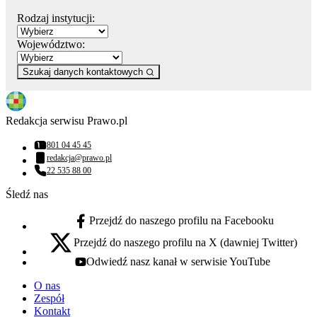
Rodzaj instytucji:
Województwo:
Szukaj danych kontaktowych
Redakcja serwisu Prawo.pl
801 04 45 45
Numer telefonu:
redakcja@prawo.pl
Adres email:
22 535 88 00
Numer telefonu:
Śledź nas
Przejdź do naszego profilu na Facebooku
facebook - otwiera się w nowej karcie
Przejdź do naszego profilu na X (dawniej Twitter)
x - otwiera się w nowej karcie
Odwiedź nasz kanał w serwisie YouTube
youtube - otwiera się w nowej karcie
O nas
Zespół
Kontakt