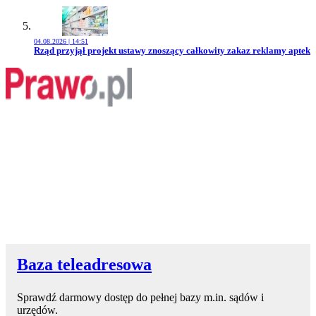
04.08.2026 | 14:51
Przejdź do artykułu:
Rząd przyjął projekt ustawy znoszący całkowity zakaz reklamy aptek
Baza teleadresowa
Sprawdź darmowy dostęp do pełnej bazy m.in. sądów i
urzędów.