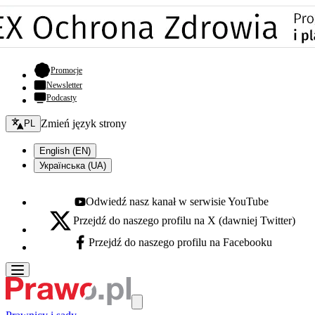
- otwiera się w nowej karcie
Promocje
Newsletter
Podcasty
Zmień język - bieżący:
Zmień język strony
PL
English (EN)
Українська (UA)
Odwiedź nasz kanał w serwisie YouTube
Youtube - otwiera się w nowej karcie
Przejdź do naszego profilu na X (dawniej Twitter)
X - otwiera się w nowej karcie
Przejdź do naszego profilu na Facebooku
Facebook - otwiera się w nowej karcie