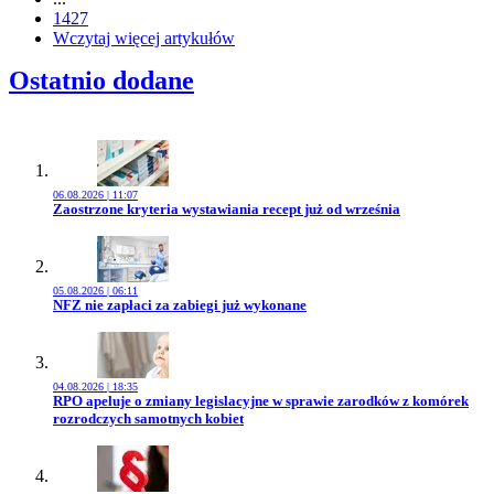
1427
Wczytaj więcej artykułów
Ostatnio dodane
06.08.2026 | 11:07
Przejdź do artykułu:
Zaostrzone kryteria wystawiania recept już od września
05.08.2026 | 06:11
Przejdź do artykułu:
NFZ nie zapłaci za zabiegi już wykonane
04.08.2026 | 18:35
Przejdź do artykułu:
RPO apeluje o zmiany legislacyjne w sprawie zarodków z komórek
rozrodczych samotnych kobiet