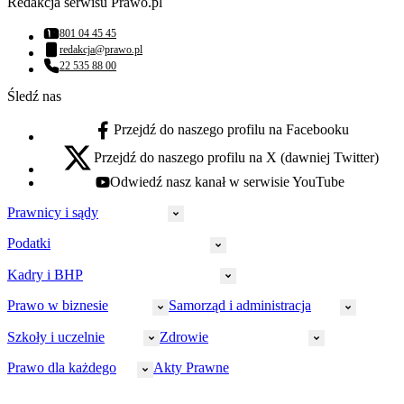
Redakcja serwisu Prawo.pl
801 04 45 45
Numer telefonu:
redakcja@prawo.pl
Adres email:
22 535 88 00
Numer telefonu:
Śledź nas
Przejdź do naszego profilu na Facebooku
facebook - otwiera się w nowej karcie
Przejdź do naszego profilu na X (dawniej Twitter)
x - otwiera się w nowej karcie
Odwiedź nasz kanał w serwisie YouTube
youtube - otwiera się w nowej karcie
Prawnicy i sądy
Podatki
Wymiar sprawiedliwości
Prawnicy
Kadry i BHP
PIT
Prokuratura
CIT
Prawo w biznesie
Samorząd i administracja
Policja
Prawo pracy
VAT
Rynek
HR
Szkoły i uczelnie
Zdrowie
Akcyza
Strefa aplikanta
Prawo gospodarcze
Samorząd terytorialny
BHP
Ordynacja
LegalTech
Małe i średnie firmy
Bezpieczeństwo publiczne
Prawo dla każdego
Akty Prawne
Ubezpieczenia społeczne
Rachunkowość
Sędziowie
Kadry w oświacie
Farmacja
Spółki
Administracja publiczna
PPK
Doradca podatkowy
E-doręczenia
Zarządzanie oświatą
Finansowanie zdrowia
Finanse
Finanse samorządów
Rynek pracy
Finanse publiczne
Prawo na Oko