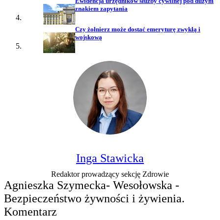
Ewidencja urzędników służby cywilnej pod dużym
znakiem zapytania
Czy żołnierz może dostać emeryturę zwykłą i
wojskową
Inga Stawicka
Redaktor prowadzący sekcję Zdrowie
Agnieszka Szymecka- Wesołowska -
Bezpieczeństwo żywności i żywienia.
Komentarz