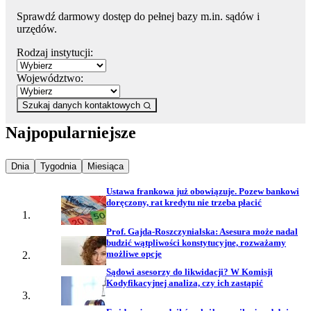
Sprawdź darmowy dostęp do pełnej bazy m.in. sądów i
urzędów.
Rodzaj instytucji:
Województwo:
Szukaj danych kontaktowych
Najpopularniejsze
Najpopularniejsze wiadomości z
Najpopularniejsze wiadomości z
Najpopularniejsze wiadomości z
Dnia
Tygodnia
Miesiąca
Ustawa frankowa już obowiązuje. Pozew bankowi
doręczony, rat kredytu nie trzeba płacić
Prof. Gajda-Roszczynialska: Asesura może nadal
budzić wątpliwości konstytucyjne, rozważamy
możliwe opcje
Sądowi asesorzy do likwidacji? W Komisji
Kodyfikacyjnej analiza, czy ich zastąpić