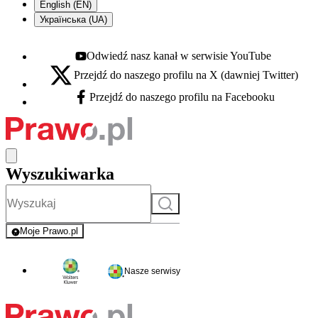
English (EN)
Українська (UA)
Odwiedź nasz kanał w serwisie YouTube
Youtube - otwiera się w nowej karcie
Przejdź do naszego profilu na X (dawniej Twitter)
X - otwiera się w nowej karcie
Przejdź do naszego profilu na Facebooku
Facebook - otwiera się w nowej karcie
Wyszukiwarka
Szukaj
Moje Prawo.pl
- rejestracja i logowanie do serwisu
Nasze serwisy