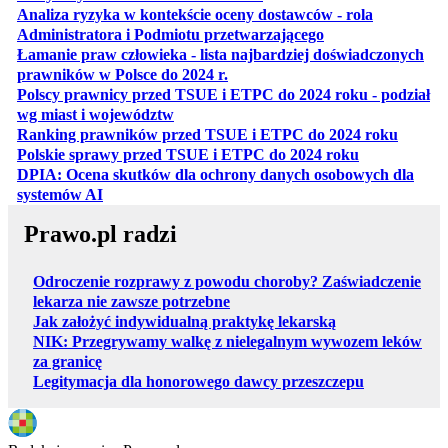
Analiza ryzyka w kontekście oceny dostawców - rola
otwiera się w nowe
Administratora i Podmiotu przetwarzającego
Łamanie praw człowieka - lista najbardziej doświadczonych
otwiera się w nowej karcie
prawników w Polsce do 2024 r.
Polscy prawnicy przed TSUE i ETPC do 2024 roku - podział
otwiera się w nowej karcie
wg miast i województw
otwiera
Ranking prawników przed TSUE i ETPC do 2024 roku
otwiera się w
Polskie sprawy przed TSUE i ETPC do 2024 roku
DPIA: Ocena skutków dla ochrony danych osobowych dla
otwiera się w nowej karcie
systemów AI
Prawo.pl radzi
Odroczenie rozprawy z powodu choroby? Zaświadczenie
lekarza nie zawsze potrzebne
Jak założyć indywidualną praktykę lekarską
NIK: Przegrywamy walkę z nielegalnym wywozem leków
za granicę
Legitymacja dla honorowego dawcy przeszczepu