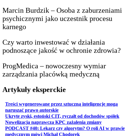
Marcin Burdzik – Osoba z zaburzeniami
psychicznymi jako uczestnik procesu
karnego
Czy warto inwestować w działania
podnoszące jakość w ochronie zdrowia?
ProgMedica – nowoczesny wymiar
zarządzania placówką medyczną
Artykuły eksperckie
Treści wygenerowane przez sztuczną inteligencje mogą
otwiera się w nowej karcie
naruszać prawo autorskie
otwiera 
Ukryte zyski, estoński CIT, ryczałt od dochodów spółek
otwiera się w no
Nowelizacja naprawcza KPC zażalenia zmiany
PODCAST #40: Lekarz czy algorytm? O roli AI w prawie
otwiera się w nowej karcie
medycznym mówi Michał Chodorek