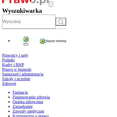
Wyszukiwarka
Szukaj
Nasze serwisy
Prawnicy i sądy
Podatki
Kadry i BHP
Prawo w biznesie
Samorząd i administracja
Szkoły i uczelnie
Zdrowie
Farmacja
Finansowanie zdrowia
Opieka zdrowotna
Zarządzanie
Zawody medyczne
Koronawirus a prawo