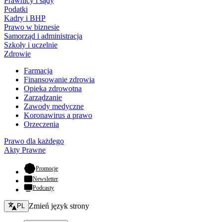
Prawnicy i sądy
Podatki
Kadry i BHP
Prawo w biznesie
Samorząd i administracja
Szkoły i uczelnie
Zdrowie
Farmacja
Finansowanie zdrowia
Opieka zdrowotna
Zarządzanie
Zawody medyczne
Koronawirus a prawo
Orzeczenia
Prawo dla każdego
Akty Prawne
- otwiera się w nowej karcie
Promocje
Newsletter
Podcasty
Zmień język - bieżący:
Zmień język strony
PL