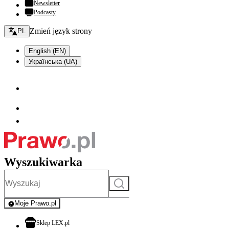
Newsletter
Podcasty
Zmień język - bieżący:
Zmień język strony
PL
English (EN)
Українська (UA)
Wyszukiwarka
Szukaj
Moje Prawo.pl
- rejestracja i logowanie do serwisu
otwiera się w nowej karcie
Sklep LEX.pl