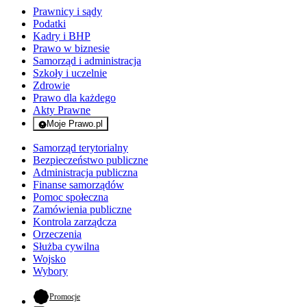
Prawnicy i sądy
Podatki
Kadry i BHP
Prawo w biznesie
Samorząd i administracja
Szkoły i uczelnie
Zdrowie
Prawo dla każdego
Akty Prawne
Moje Prawo.pl
- rejestracja i logowanie do serwisu
Samorząd terytorialny
Bezpieczeństwo publiczne
Administracja publiczna
Finanse samorządów
Pomoc społeczna
Zamówienia publiczne
Kontrola zarządcza
Orzeczenia
Służba cywilna
Wojsko
Wybory
- otwiera się w nowej karcie
Promocje