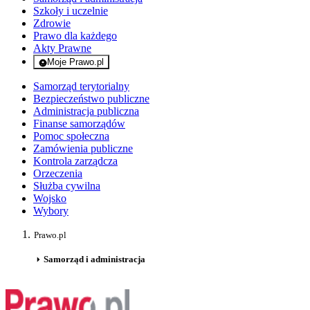
Szkoły i uczelnie
Zdrowie
Prawo dla każdego
Akty Prawne
Moje Prawo.pl
- rejestracja i logowanie do serwisu
Samorząd terytorialny
Bezpieczeństwo publiczne
Administracja publiczna
Finanse samorządów
Pomoc społeczna
Zamówienia publiczne
Kontrola zarządcza
Orzeczenia
Służba cywilna
Wojsko
Wybory
Prawo.pl
Samorząd i administracja