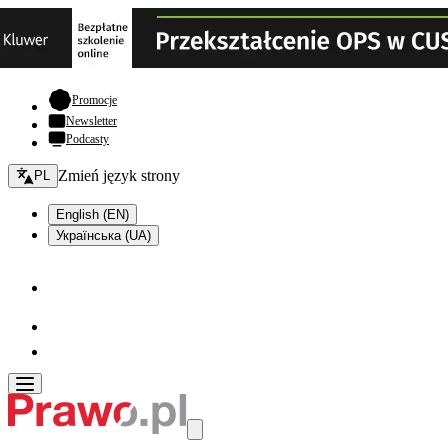
- otwiera się w nowej karcie
Promocje
Newsletter
Podcasty
Zmień język - bieżący:
Zmień język strony
PL
English (EN)
Українська (UA)