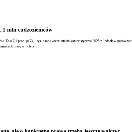
 1,1 mln cudzoziemców
o o 7,1 proc. (o 74,1 tys. osób) więcej niż na koniec stycznia 2025 r. Jednak w porównaniu do
nujących pracę w Polsce.
ne, ale o konkretne prawa trzeba jeszcze walczyć