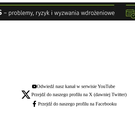
Odwiedź nasz kanał w serwisie YouTube
Youtube - otwiera się w nowej karcie
Przejdź do naszego profilu na X (dawniej Twitter)
X - otwiera się w nowej karcie
Przejdź do naszego profilu na Facebooku
Facebook - otwiera się w nowej karcie