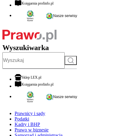
otwiera się w nowej karcie
Księgarnia profinfo.pl
Nasze serwisy
Wyszukiwarka
Szukaj
otwiera się w nowej karcie
Sklep LEX.pl
otwiera się w nowej karcie
Księgarnia profinfo.pl
Nasze serwisy
Prawnicy i sądy
Podatki
Kadry i BHP
Prawo w biznesie
Samorząd i administracja