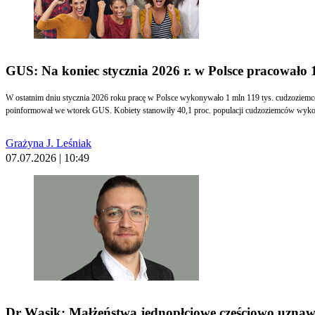
GUS: Na koniec stycznia 2026 r. w Polsce pracowało
W ostatnim dniu stycznia 2026 roku pracę w Polsce wykonywało 1 mln 119 tys. cudzoziemców. T
poinformował we wtorek GUS. Kobiety stanowiły 40,1 proc. populacji cudzoziemców wyko
Grażyna J. Leśniak
07.07.2026 | 10:49
Dr Wąsik: Małżeństwa jednopłciowe częściowo uznawa