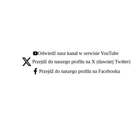
Odwiedź nasz kanał w serwisie YouTube
Youtube - otwiera się w nowej karcie
Przejdź do naszego profilu na X (dawniej Twitter)
X - otwiera się w nowej karcie
Przejdź do naszego profilu na Facebooku
Facebook - otwiera się w nowej karcie