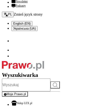
Newsletter
Podcasty
Zmień język - bieżący:
Zmień język strony
PL
English (EN)
Українська (UA)
Wyszukiwarka
Szukaj
Moje Prawo.pl
- rejestracja i logowanie do serwisu
otwiera się w nowej karcie
Sklep LEX.pl