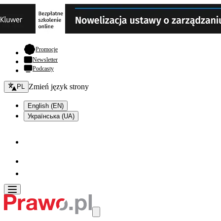
- otwiera się w nowej karcie
Promocje
Newsletter
Podcasty
Zmień język - bieżący:
Zmień język strony
PL
English (EN)
Українська (UA)