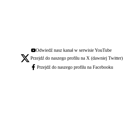
Odwiedź nasz kanał w serwisie YouTube
Youtube - otwiera się w nowej karcie
Przejdź do naszego profilu na X (dawniej Twitter)
X - otwiera się w nowej karcie
Przejdź do naszego profilu na Facebooku
Facebook - otwiera się w nowej karcie