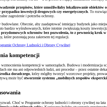
wadzenie przepisów, które umożliwiłaby lokalizowanie obiektów o
w przypadku inwestycji drogowych czy energetycznych
. To rozwią
realne zagrożenie i potrzeba ochrony.
budowlane. Obecnie, aby zaadaptować istniejący budynek jako miejsce 
 bardzo wyśrubowanych, które istotnie zwiększają koszty inwestycji
 przydomowych schronów bez pozwolenia, to z pewnością krok w 
 które pozostają poza zakresem tej regulacji.
ogramie Ochrony Ludności i Obrony Cywilnej
nia kompetencji
e wzmocnienia kompetencji w samorządach. Budowa i modernizacja sc
dach nie ma ani odpowiednich ludzi, ani procedur – przez ostatnie dek
środka doradczego
, który mógłby tworzyć wzorcowe projekty, prowad
natywą może być
stworzenie systemu „mobilnych zespołów eksperck
nsowania
yzwań. Choć w Programie ochrony ludności i obrony cywilnej na lat
ejmują wiele różnych celów.
Konieczne byłoby stworzenie przejrzyst