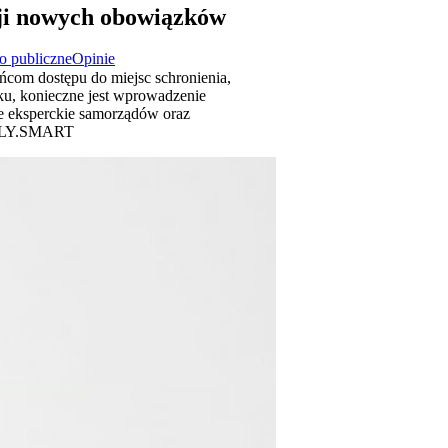
cji nowych obowiązków
o publiczne
Opinie
ńcom dostępu do miejsc schronienia,
zku, konieczne jest wprowadzenie
e eksperckie samorządów oraz
GALLY.SMART