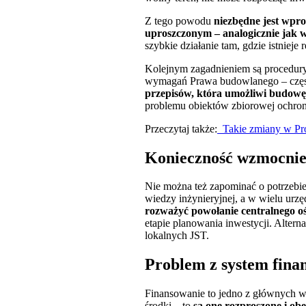
Z tego powodu
niezbędne jest wpro
uproszczonym – analogicznie jak 
szybkie działanie tam, gdzie istnieje 
Kolejnym zagadnieniem są procedury 
wymagań Prawa budowlanego – często
przepisów, która umożliwi budowę
problemu obiektów zbiorowej ochrony,
Przeczytaj także:
Takie zmiany w Pr
Konieczność wzmocnie
Nie można też zapominać o potrzebi
wiedzy inżynieryjnej, a w wielu urzę
rozważyć powołanie centralnego o
etapie planowania inwestycji. Alter
lokalnych JST.
Problem z system fina
Finansowanie to jedno z głównych w
środki – to
są one rozproszone i ob