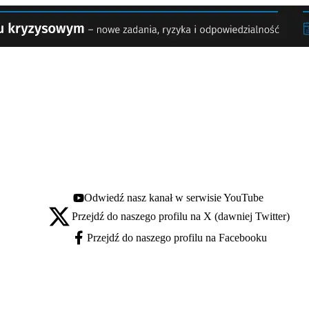
Odwiedź nasz kanał w serwisie YouTube
Youtube - otwiera się w nowej karcie
Przejdź do naszego profilu na X (dawniej Twitter)
X - otwiera się w nowej karcie
Przejdź do naszego profilu na Facebooku
Facebook - otwiera się w nowej karcie