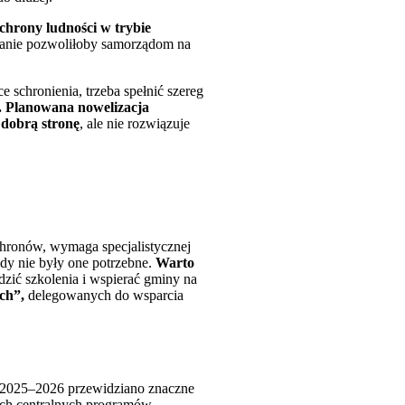
chrony ludności w trybie
zanie pozwoliłoby samorządom na
schronienia, trzeba spełnić szereg
. Planowana nowelizacja
dobrą stronę
, ale nie rozwiązuje
hronów, wymaga specjalistycznej
ady nie były one potrzebne.
Warto
zić szkolenia i wspierać gminy na
ich”,
delegowanych do wsparcia
a 2025–2026 przewidziano znaczne
ych centralnych programów