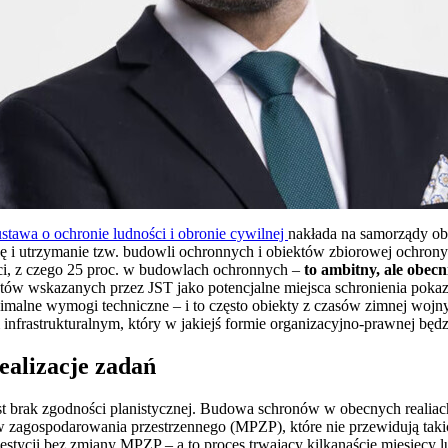
ustawa o ochronie ludności i obronie cywilnej
nakłada na samorządy o
i utrzymanie tzw. budowli ochronnych i obiektów zbiorowej ochrony.
ści, z czego 25 proc. w budowlach ochronnych –
to ambitny, ale obecni
tów wskazanych przez JST jako potencjalne miejsca schronienia pokaz
malne wymogi techniczne – i to często obiekty z czasów zimnej wojny,
nfrastrukturalnym, który w jakiejś formie organizacyjno-prawnej będz
ealizacje zadań
 brak zgodności planistycznej. Budowa schronów w obecnych realiach 
zagospodarowania przestrzennego (MPZP), które nie przewidują takich
stycji bez zmiany MPZP – a to proces trwający kilkanaście miesięcy lu