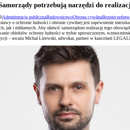
Samorządy potrzebują narzędzi do realiza
30
Administracja publiczna
Budownictwo
Obrona cywilna
Bezpieczeństw
tawy o ochronie ludności i obronie cywilnej jest zapewnienie mieszka
h, jak i militarnych. Aby ułatwić samorządom realizację tego obowią
wanie obiektów ochrony ludności w trybie uproszczonym, wzmocnieni
stycji – uważa Michał Liżewski, adwokat, partner w kancelarii LE