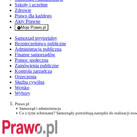
Szkoły i uczelnie
Zdrowie
Prawo dla każdego
Akty Prawne
Moje Prawo.pl
- rejestracja i logowanie do serwisu
Samorząd terytorialny
Bezpieczeństwo publiczne
Administracja publiczna
Finanse samorządów
Pomoc społeczna
Zamówienia publiczne
Kontrola zarządcza
Orzeczenia
Służba cywilna
Wojsko
Wybory
Prawo.pl
Samorząd i administracja
Co z tymi schronami? Samorządy potrzebują narzędzi do realizacji 