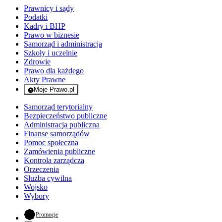
Prawnicy i sądy
Podatki
Kadry i BHP
Prawo w biznesie
Samorząd i administracja
Szkoły i uczelnie
Zdrowie
Prawo dla każdego
Akty Prawne
Moje Prawo.pl
- rejestracja i logowanie do serwisu
Samorząd terytorialny
Bezpieczeństwo publiczne
Administracja publiczna
Finanse samorządów
Pomoc społeczna
Zamówienia publiczne
Kontrola zarządcza
Orzeczenia
Służba cywilna
Wojsko
Wybory
- otwiera się w nowej karcie
Promocje