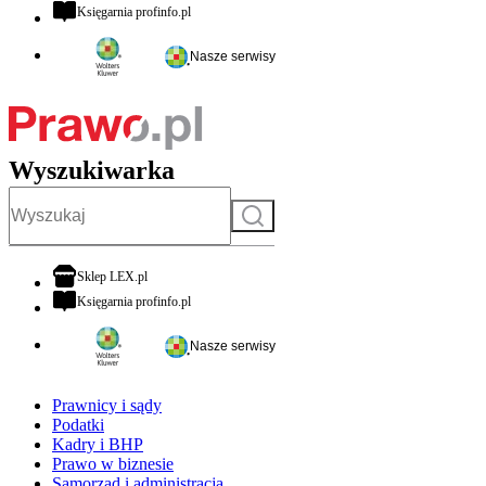
otwiera się w nowej karcie
Księgarnia profinfo.pl
Nasze serwisy
Wyszukiwarka
Szukaj
otwiera się w nowej karcie
Sklep LEX.pl
otwiera się w nowej karcie
Księgarnia profinfo.pl
Nasze serwisy
Prawnicy i sądy
Podatki
Kadry i BHP
Prawo w biznesie
Samorząd i administracja