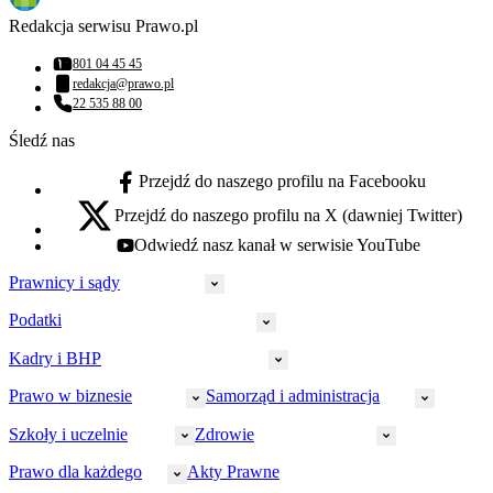
Redakcja serwisu Prawo.pl
801 04 45 45
Numer telefonu:
redakcja@prawo.pl
Adres email:
22 535 88 00
Numer telefonu:
Śledź nas
Przejdź do naszego profilu na Facebooku
facebook - otwiera się w nowej karcie
Przejdź do naszego profilu na X (dawniej Twitter)
x - otwiera się w nowej karcie
Odwiedź nasz kanał w serwisie YouTube
youtube - otwiera się w nowej karcie
Prawnicy i sądy
Podatki
Wymiar sprawiedliwości
Prawnicy
Kadry i BHP
PIT
Prokuratura
CIT
Prawo w biznesie
Samorząd i administracja
Policja
Prawo pracy
VAT
Rynek
HR
Szkoły i uczelnie
Zdrowie
Akcyza
Strefa aplikanta
Prawo gospodarcze
Samorząd terytorialny
BHP
Ordynacja
LegalTech
Małe i średnie firmy
Bezpieczeństwo publiczne
Prawo dla każdego
Akty Prawne
Ubezpieczenia społeczne
Rachunkowość
Sędziowie
Kadry w oświacie
Farmacja
Spółki
Administracja publiczna
PPK