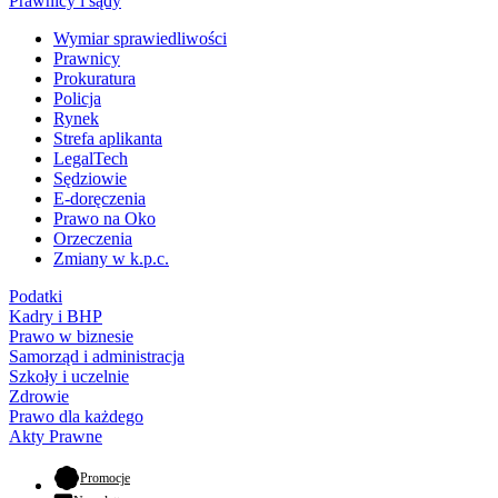
Prawnicy i sądy
Wymiar sprawiedliwości
Prawnicy
Prokuratura
Policja
Rynek
Strefa aplikanta
LegalTech
Sędziowie
E-doręczenia
Prawo na Oko
Orzeczenia
Zmiany w k.p.c.
Podatki
Kadry i BHP
Prawo w biznesie
Samorząd i administracja
Szkoły i uczelnie
Zdrowie
Prawo dla każdego
Akty Prawne
- otwiera się w nowej karcie
Promocje