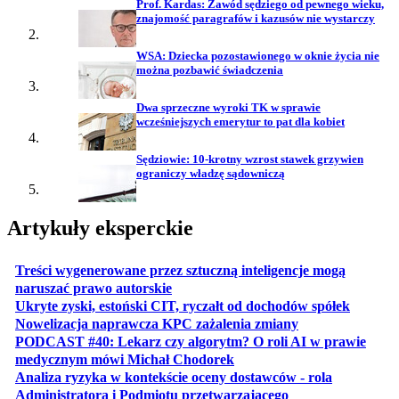
Prof. Kardas: Zawód sędziego od pewnego wieku,
znajomość paragrafów i kazusów nie wystarczy
WSA: Dziecka pozostawionego w oknie życia nie
można pozbawić świadczenia
Dwa sprzeczne wyroki TK w sprawie
wcześniejszych emerytur to pat dla kobiet
Sędziowie: 10-krotny wzrost stawek grzywien
ograniczy władzę sądowniczą
Artykuły eksperckie
Treści wygenerowane przez sztuczną inteligencje mogą
otwiera się w nowej karcie
naruszać prawo autorskie
otwiera 
Ukryte zyski, estoński CIT, ryczałt od dochodów spółek
otwiera się w no
Nowelizacja naprawcza KPC zażalenia zmiany
PODCAST #40: Lekarz czy algorytm? O roli AI w prawie
otwiera się w nowej karcie
medycznym mówi Michał Chodorek
Analiza ryzyka w kontekście oceny dostawców - rola
otwiera się w nowe
Administratora i Podmiotu przetwarzającego