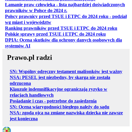
Łamanie praw człowieka - lista najbardziej doświadczonych
otwiera się w nowej karcie
prawników w Polsce do 2024 r.
Polscy prawnicy przed TSUE i ETPC do 2024 roku - podział
otwiera się w nowej karcie
wg miast i województw
otwiera
Ranking prawników przed TSUE i ETPC do 2024 roku
otwiera się w
Polskie sprawy przed TSUE i ETPC do 2024 roku
DPIA: Ocena skutków dla ochrony danych osobowych dla
otwiera się w nowej karcie
systemów AI
Prawo.pl radzi
SN: Wspólny odręczny testament małżonków jest ważny
NSA: PESEL jest niezbędny, by skarga nie została
odrzucona
Klauzule indemnifikacyjne ograniczają ryzyko w
relacjach handlowych
Posiadanie i czas - potrzebne do zasiedzenia
SN: Ocena wiarygodności biegłego należy do sądu
NSA: zgoda ojca na zmianę nazwiska dziecka nie zawsze
jest konieczna