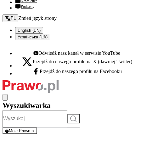
Newsletter
Podcasty
Zmień język - bieżący:
Zmień język strony
PL
English (EN)
Українська (UA)
Odwiedź nasz kanał w serwisie YouTube
Youtube - otwiera się w nowej karcie
Przejdź do naszego profilu na X (dawniej Twitter)
X - otwiera się w nowej karcie
Przejdź do naszego profilu na Facebooku
Facebook - otwiera się w nowej karcie
Wyszukiwarka
Szukaj
Moje Prawo.pl
- rejestracja i logowanie do serwisu