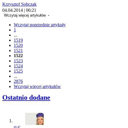
Krzysztof Sobczak
04.04.2014 | 06:21
Wczytaj więcej artykułów
Wczytaj poprzednie artykuły
1
...
1519
1520
1521
1522
1523
1524
1525
...
2876
Wczytaj więcej artykułów
Ostatnio dodane
05:47