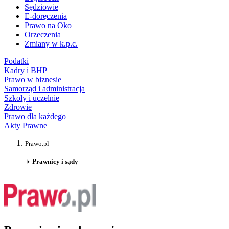
Sędziowie
E-doręczenia
Prawo na Oko
Orzeczenia
Zmiany w k.p.c.
Podatki
Kadry i BHP
Prawo w biznesie
Samorząd i administracja
Szkoły i uczelnie
Zdrowie
Prawo dla każdego
Akty Prawne
Prawo.pl
Prawnicy i sądy