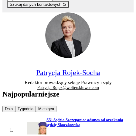
Szukaj danych kontaktowych
Patrycja Rojek-Socha
Redaktor prowadzący sekcję Prawnicy i sądy
Patrycja.Rojek@wolterskluwer.com
Najpopularniejsze
Najpopularniejsze wiadomości z
Najpopularniejsze wiadomości z
Najpopularniejsze wiadomości z
Dnia
Tygodnia
Miesiąca
SN: Sędzia Szczepaniec odsuwa od orzekania
sędzię Skoczkowską