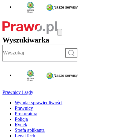
Nasze serwisy
Wyszukiwarka
Szukaj
Nasze serwisy
Prawnicy i sądy
Wymiar sprawiedliwości
Prawnicy
Prokuratura
Policja
Rynek
Strefa aplikanta
LegalTech