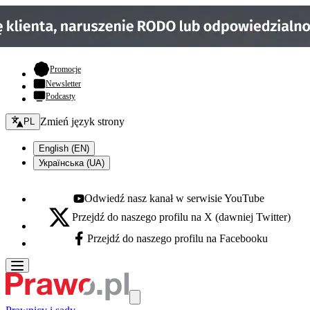
- otwiera się w nowej karcie
Promocje
Newsletter
Podcasty
Zmień język - bieżący:
Zmień język strony
PL
English (EN)
Українська (UA)
Odwiedź nasz kanał w serwisie YouTube
Youtube - otwiera się w nowej karcie
Przejdź do naszego profilu na X (dawniej Twitter)
X - otwiera się w nowej karcie
Przejdź do naszego profilu na Facebooku
Facebook - otwiera się w nowej karcie