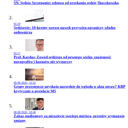
Przejdź do artykułu:
SN: Sędzia Szczepaniec odsuwa od orzekania sędzię Skoczkowską
05:19
Przejdź do artykułu:
Sędziowie: 10-krotny wzrost stawek grzywien ograniczy władzę
sądowniczą
05:17
Przejdź do artykułu:
Prof. Kardas: Zawód sędziego od pewnego wieku, znajomość
paragrafów i kazusów nie wystarczy
09.08.2026 | 12:32
Przejdź do artykułu:
Grupy przestępcze uzyskają narzędzie do wglądu w akta spraw? KRP
krytycznie o projekcie MS
08.08.2026 | 10:46
Przejdź do artykułu:
Zakaz stadionowy za niezajęcie swojego miejsca, przepisy wymagają
zmiany