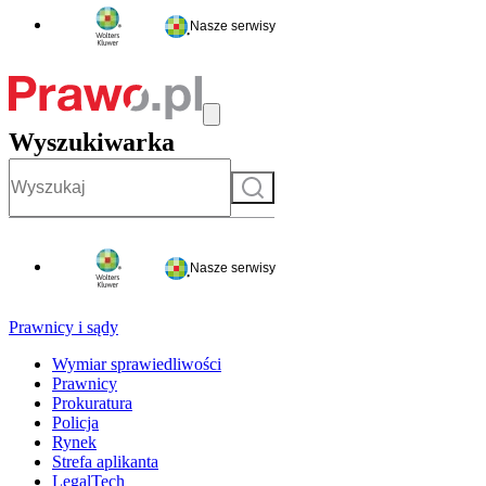
Nasze serwisy
Wyszukiwarka
Szukaj
Nasze serwisy
Prawnicy i sądy
Wymiar sprawiedliwości
Prawnicy
Prokuratura
Policja
Rynek
Strefa aplikanta
LegalTech