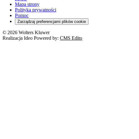
Turystyka
Mapa strony
Cło
Orzeczenia
Polityka prywatności
Deregulacja
RODO
Pomoc
Cyberbezpieczeństwo
Zarządzaj preferencjami plików cookie
Franczyza
Nowe technologie
© 2026 Wolters Kluwer
Prawo autorskie
Realizacja Ideo Powered by:
CMS Edito