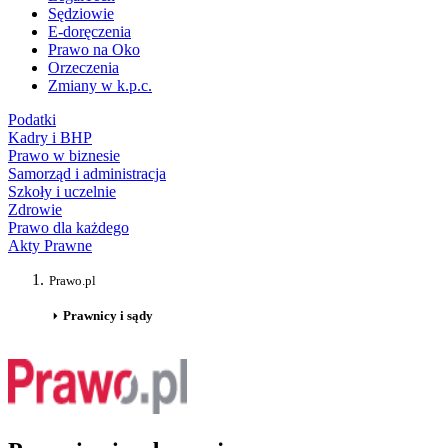
Sędziowie
E-doręczenia
Prawo na Oko
Orzeczenia
Zmiany w k.p.c.
Podatki
Kadry i BHP
Prawo w biznesie
Samorząd i administracja
Szkoły i uczelnie
Zdrowie
Prawo dla każdego
Akty Prawne
Prawo.pl
Prawnicy i sądy