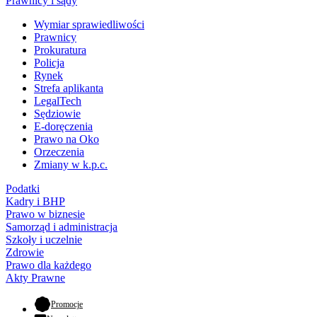
Prawnicy i sądy
Wymiar sprawiedliwości
Prawnicy
Prokuratura
Policja
Rynek
Strefa aplikanta
LegalTech
Sędziowie
E-doręczenia
Prawo na Oko
Orzeczenia
Zmiany w k.p.c.
Podatki
Kadry i BHP
Prawo w biznesie
Samorząd i administracja
Szkoły i uczelnie
Zdrowie
Prawo dla każdego
Akty Prawne
- otwiera się w nowej karcie
Promocje