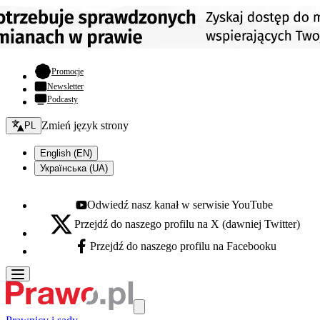
- otwiera się w nowej karcie
Promocje
Newsletter
Podcasty
Zmień język - bieżący:
Zmień język strony
PL
English (EN)
Українська (UA)
Odwiedź nasz kanał w serwisie YouTube
Youtube - otwiera się w nowej karcie
Przejdź do naszego profilu na X (dawniej Twitter)
X - otwiera się w nowej karcie
Przejdź do naszego profilu na Facebooku
Facebook - otwiera się w nowej karcie