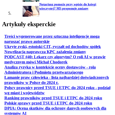
Notariusz pomoże przy wpisie do księgi
wieczystej? MS proponuje zmiany
Artykuły eksperckie
Treści wygenerowane przez sztuczną inteligencje mogą
otwiera się w nowej karcie
naruszać prawo autorskie
otwiera 
Ukryte zyski, estoński CIT, ryczałt od dochodów spółek
otwiera się w no
Nowelizacja naprawcza KPC zażalenia zmiany
PODCAST #40: Lekarz czy algorytm? O roli AI w prawie
otwiera się w nowej karcie
medycznym mówi Michał Chodorek
Analiza ryzyka w kontekście oceny dostawców - rola
otwiera się w nowe
Administratora i Podmiotu przetwarzającego
Łamanie praw człowieka - lista najbardziej doświadczonych
otwiera się w nowej karcie
prawników w Polsce do 2024 r.
Polscy prawnicy przed TSUE i ETPC do 2024 roku - podział
otwiera się w nowej karcie
wg miast i województw
otwiera
Ranking prawników przed TSUE i ETPC do 2024 roku
otwiera się w
Polskie sprawy przed TSUE i ETPC do 2024 roku
DPIA: Ocena skutków dla ochrony danych osobowych dla
otwiera się w nowej karcie
systemów AI