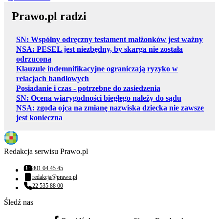
Prawo.pl radzi
SN: Wspólny odręczny testament małżonków jest ważny
NSA: PESEL jest niezbędny, by skarga nie została
odrzucona
Klauzule indemnifikacyjne ograniczają ryzyko w
relacjach handlowych
Posiadanie i czas - potrzebne do zasiedzenia
SN: Ocena wiarygodności biegłego należy do sądu
NSA: zgoda ojca na zmianę nazwiska dziecka nie zawsze
jest konieczna
Redakcja serwisu Prawo.pl
801 04 45 45
Numer telefonu:
redakcja@prawo.pl
Adres email:
22 535 88 00
Numer telefonu:
Śledź nas