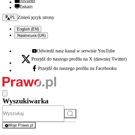
Newsletter
Podcasty
Zmień język - bieżący:
Zmień język strony
PL
English (EN)
Українська (UA)
Odwiedź nasz kanał w serwisie YouTube
Youtube - otwiera się w nowej karcie
Przejdź do naszego profilu na X (dawniej Twitter)
X - otwiera się w nowej karcie
Przejdź do naszego profilu na Facebooku
Facebook - otwiera się w nowej karcie
Wyszukiwarka
Szukaj
Moje Prawo.pl
- rejestracja i logowanie do serwisu