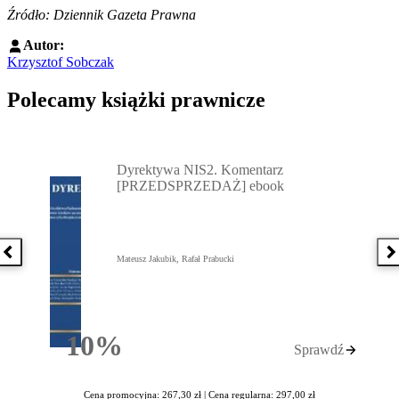
Źródło: Dziennik Gazeta Prawna
Autor:
Krzysztof Sobczak
Polecamy książki prawnicze
Przejdź do: Dyrektywa NIS2. Komentarz [PRZEDSPRZEDAŻ] ebook,
Dyrektywa NIS2. Komentarz
[PRZEDSPRZEDAŻ] ebook
Poprzednia książka
N
Mateusz Jakubik, Rafał Prabucki
10%
Sprawdź
Rabatu
Cena promocyjna: 267,30 zł |
Cena regularna: 297,00 zł