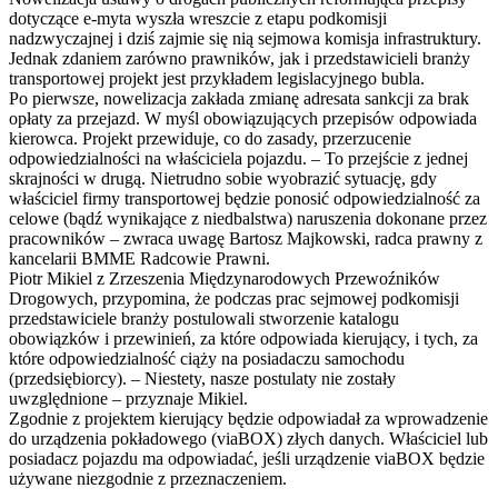
dotyczące e-myta wyszła wreszcie z etapu podkomisji
nadzwyczajnej i dziś zajmie się nią sejmowa komisja infrastruktury.
Jednak zdaniem zarówno prawników, jak i przedstawicieli branży
transportowej projekt jest przykładem legislacyjnego bubla.
Po pierwsze, nowelizacja zakłada zmianę adresata sankcji za brak
opłaty za przejazd. W myśl obowiązujących przepisów odpowiada
kierowca. Projekt przewiduje, co do zasady, przerzucenie
odpowiedzialności na właściciela pojazdu. – To przejście z jednej
skrajności w drugą. Nietrudno sobie wyobrazić sytuację, gdy
właściciel firmy transportowej będzie ponosić odpowiedzialność za
celowe (bądź wynikające z niedbalstwa) naruszenia dokonane przez
pracowników – zwraca uwagę Bartosz Majkowski, radca prawny z
kancelarii BMME Radcowie Prawni.
Piotr Mikiel z Zrzeszenia Międzynarodowych Przewoźników
Drogowych, przypomina, że podczas prac sejmowej podkomisji
przedstawiciele branży postulowali stworzenie katalogu
obowiązków i przewinień, za które odpowiada kierujący, i tych, za
które odpowiedzialność ciąży na posiadaczu samochodu
(przedsiębiorcy). – Niestety, nasze postulaty nie zostały
uwzględnione – przyznaje Mikiel.
Zgodnie z projektem kierujący będzie odpowiadał za wprowadzenie
do urządzenia pokładowego (viaBOX) złych danych. Właściciel lub
posiadacz pojazdu ma odpowiadać, jeśli urządzenie viaBOX będzie
używane niezgodnie z przeznaczeniem.