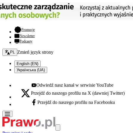
- otwiera się w nowej karcie
Promocje
Newsletter
Podcasty
Zmień język - bieżący:
Zmień język strony
PL
English (EN)
Українська (UA)
Odwiedź nasz kanał w serwisie YouTube
Youtube - otwiera się w nowej karcie
Przejdź do naszego profilu na X (dawniej Twitter)
X - otwiera się w nowej karcie
Przejdź do naszego profilu na Facebooku
Facebook - otwiera się w nowej karcie