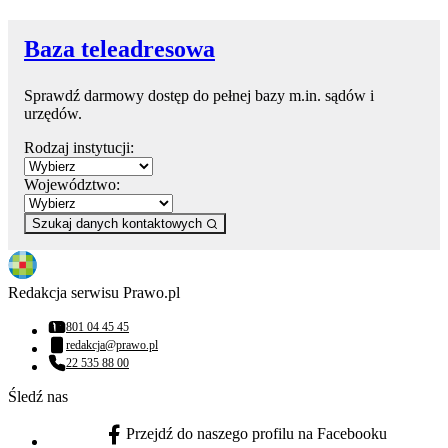
Baza teleadresowa
Sprawdź darmowy dostęp do pełnej bazy m.in. sądów i
urzędów.
Rodzaj instytucji:
Województwo:
Szukaj danych kontaktowych
Redakcja serwisu Prawo.pl
801 04 45 45
Numer telefonu:
redakcja@prawo.pl
Adres email:
22 535 88 00
Numer telefonu:
Śledź nas
Przejdź do naszego profilu na Facebooku
facebook - otwiera się w nowej karcie