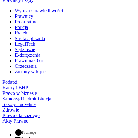
Prawnicy i sądy
Wymiar sprawiedliwości
Prawnicy
Prokuratura
Policja
Rynek
Strefa aplikanta
LegalTech
Sędziowie
E-doręczenia
Prawo na Oko
Orzeczenia
Zmiany w k.p.c.
Podatki
Kadry i BHP
Prawo w biznesie
Samorząd i administracja
Szkoły i uczelnie
Zdrowie
Prawo dla każdego
Akty Prawne
- otwiera się w nowej karcie
Promocje