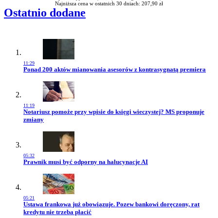
Najniższa cena w ostatnich 30 dniach: 207,90 zł
Ostatnio dodane
11:29
Przejdź do artykułu:
Ponad 200 aktów mianowania asesorów z kontrasygnatą premiera
11:19
Przejdź do artykułu:
Notariusz pomoże przy wpisie do księgi wieczystej? MS proponuje
zmiany
05:32
Przejdź do artykułu:
Prawnik musi być odporny na halucynacje AI
05:21
Przejdź do artykułu:
Ustawa frankowa już obowiązuje. Pozew bankowi doręczony, rat
kredytu nie trzeba płacić