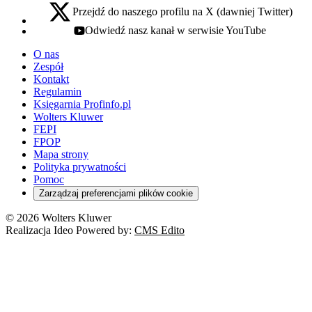
Przejdź do naszego profilu na X (dawniej Twitter)
x - otwiera się w nowej karcie
Odwiedź nasz kanał w serwisie YouTube
youtube - otwiera się w nowej karcie
O nas
Zespół
Kontakt
Regulamin
Księgarnia Profinfo.pl
Wolters Kluwer
FEPI
FPOP
Mapa strony
Polityka prywatności
Pomoc
Zarządzaj preferencjami plików cookie
© 2026 Wolters Kluwer
Realizacja Ideo Powered by:
CMS Edito