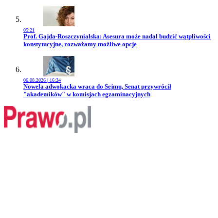
05:21
Przejdź do artykułu:
Prof. Gajda-Roszczynialska: Asesura może nadal budzić wątpliwości
konstytucyjne, rozważamy możliwe opcje
06.08.2026 | 16:24
Przejdź do artykułu:
Nowela adwokacka wraca do Sejmu, Senat przywrócił
"akademików" w komisjach egzaminacyjnych