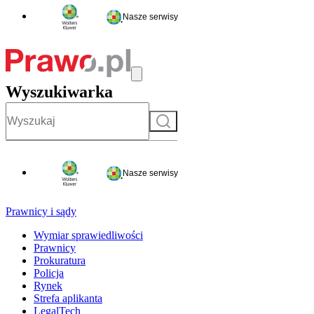
Nasze serwisy
Wyszukiwarka
Szukaj
Nasze serwisy
Prawnicy i sądy
Wymiar sprawiedliwości
Prawnicy
Prokuratura
Policja
Rynek
Strefa aplikanta
LegalTech