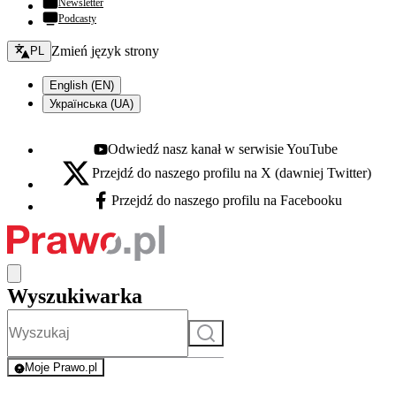
Newsletter
Podcasty
Zmień język - bieżący:
Zmień język strony
PL
English (EN)
Українська (UA)
Odwiedź nasz kanał w serwisie YouTube
Youtube - otwiera się w nowej karcie
Przejdź do naszego profilu na X (dawniej Twitter)
X - otwiera się w nowej karcie
Przejdź do naszego profilu na Facebooku
Facebook - otwiera się w nowej karcie
Wyszukiwarka
Szukaj
Moje Prawo.pl
- rejestracja i logowanie do serwisu