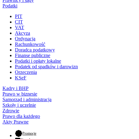
Prawnicy i sądy
Podatki
PIT
CIT
VAT
Akcyza
Ordynacja
Rachunkowość
Doradca podatkowy
Finanse publiczne
Podatki i opłaty lokalne
Podatek od spadków i darowizn
Orzeczenia
KSeF
Kadry i BHP
Prawo w biznesie
Samorząd i administracja
Szkoły i uczelnie
Zdrowie
Prawo dla każdego
Akty Prawne
- otwiera się w nowej karcie
Promocje