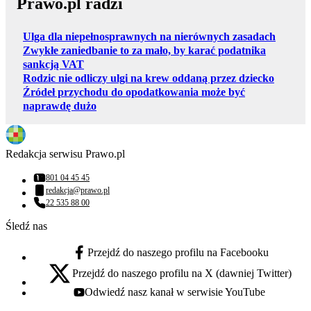
Prawo.pl radzi
Ulga dla niepełnosprawnych na nierównych zasadach
Zwykłe zaniedbanie to za mało, by karać podatnika
sankcją VAT
Rodzic nie odliczy ulgi na krew oddaną przez dziecko
Źródeł przychodu do opodatkowania może być
naprawdę dużo
Redakcja serwisu Prawo.pl
801 04 45 45
Numer telefonu:
redakcja@prawo.pl
Adres email:
22 535 88 00
Numer telefonu:
Śledź nas
Przejdź do naszego profilu na Facebooku
facebook - otwiera się w nowej karcie
Przejdź do naszego profilu na X (dawniej Twitter)
x - otwiera się w nowej karcie
Odwiedź nasz kanał w serwisie YouTube
youtube - otwiera się w nowej karcie