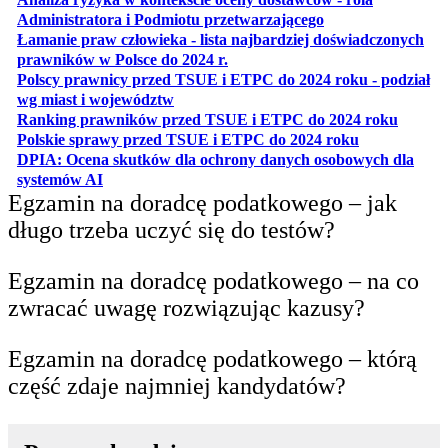
otwiera się w nowe
Administratora i Podmiotu przetwarzającego
Łamanie praw człowieka - lista najbardziej doświadczonych
otwiera się w nowej karcie
prawników w Polsce do 2024 r.
Polscy prawnicy przed TSUE i ETPC do 2024 roku - podział
otwiera się w nowej karcie
wg miast i województw
otwiera
Ranking prawników przed TSUE i ETPC do 2024 roku
otwiera się w
Polskie sprawy przed TSUE i ETPC do 2024 roku
DPIA: Ocena skutków dla ochrony danych osobowych dla
otwiera się w nowej karcie
systemów AI
Egzamin na doradcę podatkowego – jak
długo trzeba uczyć się do testów?
Egzamin na doradcę podatkowego – na co
zwracać uwagę rozwiązując kazusy?
Egzamin na doradcę podatkowego – którą
część zdaje najmniej kandydatów?