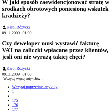
W jaki sposób zaewidencjonować stratę w
środkach obrotowych poniesioną wskutek
kradzieży?
Karol Różycki
09.11.2009 | 01:00
Czy deweloper musi wystawić fakturę
VAT na zaliczki wpłacane przez klientów,
jeśli oni nie wyrażą takiej chęci?
Karol Różycki
09.11.2009 | 01:00
Wczytaj więcej artykułów
Wczytaj poprzednie artykuły
1
...
175
176
177