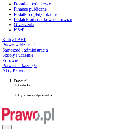
Doradca podatkowy
Finanse publiczne
Podatki i opłaty lokalne
Podatek od spadków i darowizn
Orzeczenia
KSeF
Kadry i BHP
Prawo w biznesie
Samorząd i administracja
Szkoły i uczelnie
Zdrowie
Prawo dla każdego
Akty Prawne
Prawo.pl
Podatki
Pytania i odpowiedzi