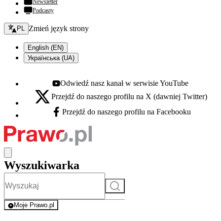
Newsletter
Podcasty
Zmień język - bieżący:
Zmień język strony
PL
English (EN)
Українська (UA)
Odwiedź nasz kanał w serwisie YouTube
Youtube - otwiera się w nowej karcie
Przejdź do naszego profilu na X (dawniej Twitter)
X - otwiera się w nowej karcie
Przejdź do naszego profilu na Facebooku
Facebook - otwiera się w nowej karcie
Wyszukiwarka
Szukaj
Moje Prawo.pl
- rejestracja i logowanie do serwisu