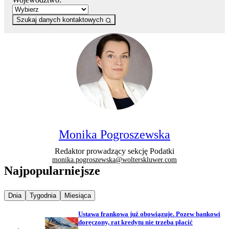
Szukaj danych kontaktowych
Monika Pogroszewska
Redaktor prowadzący sekcję Podatki
monika.pogroszewska@wolterskluwer.com
Najpopularniejsze
Najpopularniejsze wiadomości z
Najpopularniejsze wiadomości z
Najpopularniejsze wiadomości z
Dnia
Tygodnia
Miesiąca
Ustawa frankowa już obowiązuje. Pozew bankowi
doręczony, rat kredytu nie trzeba płacić