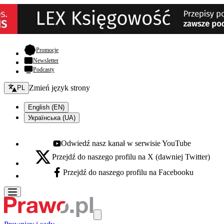
- otwiera się w nowej karcie
Promocje
Newsletter
Podcasty
Zmień język - bieżący:
Zmień język strony
PL
English (EN)
Українська (UA)
Odwiedź nasz kanał w serwisie YouTube
Youtube - otwiera się w nowej karcie
Przejdź do naszego profilu na X (dawniej Twitter)
X - otwiera się w nowej karcie
Przejdź do naszego profilu na Facebooku
Facebook - otwiera się w nowej karcie