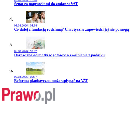
Przejdź do artykułu:
Senat za poprawkami do zmian w VAT
06.08.2026 | 05:34
Przejdź do artykułu:
Co dalej z fundacją rodzinną? Chaotyczne zapowiedzi jej nie pomogą
05.08.2026 | 18:02
Przejdź do artykułu:
Darowizna od matki w gotówce a zwolnienie z podatku
05.08.2026 | 05:37
Przejdź do artykułu:
Reforma planistyczna może wpłynąć na VAT