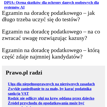
DPIA: Ocena skutków dla ochrony danych osobowych dla
otwiera się w nowej karcie
systemów AI
Egzamin na doradcę podatkowego – jak
długo trzeba uczyć się do testów?
Egzamin na doradcę podatkowego – na co
zwracać uwagę rozwiązując kazusy?
Egzamin na doradcę podatkowego – którą
część zdaje najmniej kandydatów?
Prawo.pl radzi
Ulga dla niepełnosprawnych na nierównych zasadach
Zwykłe zaniedbanie to za mało, by karać podatnika
sankcją VAT
Rodzic nie odliczy ulgi na krew oddaną przez dziecko
Źródeł przychodu do opodatkowania może być