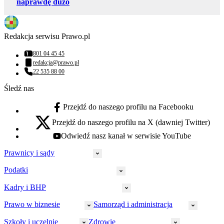
naprawdę dużo
Redakcja serwisu Prawo.pl
801 04 45 45
Numer telefonu:
redakcja@prawo.pl
Adres email:
22 535 88 00
Numer telefonu:
Śledź nas
Przejdź do naszego profilu na Facebooku
facebook - otwiera się w nowej karcie
Przejdź do naszego profilu na X (dawniej Twitter)
x - otwiera się w nowej karcie
Odwiedź nasz kanał w serwisie YouTube
youtube - otwiera się w nowej karcie
Prawnicy i sądy
Podatki
Wymiar sprawiedliwości
Prawnicy
Kadry i BHP
PIT
Prokuratura
CIT
Prawo w biznesie
Samorząd i administracja
Policja
Prawo pracy
VAT
Rynek
HR
Szkoły i uczelnie
Zdrowie
Akcyza
Strefa aplikanta