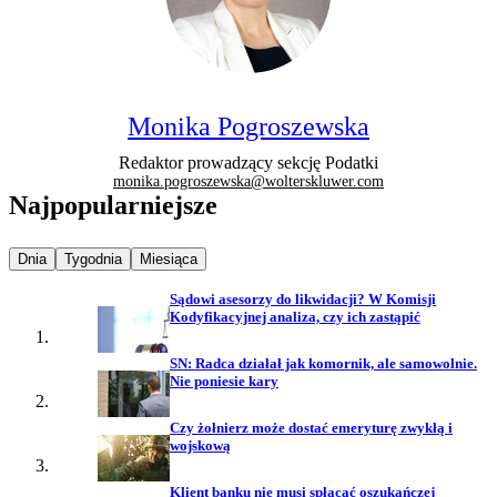
Monika Pogroszewska
Redaktor prowadzący sekcję Podatki
monika.pogroszewska@wolterskluwer.com
Najpopularniejsze
Najpopularniejsze wiadomości z
Najpopularniejsze wiadomości z
Najpopularniejsze wiadomości z
Dnia
Tygodnia
Miesiąca
Sądowi asesorzy do likwidacji? W Komisji
Kodyfikacyjnej analiza, czy ich zastąpić
SN: Radca działał jak komornik, ale samowolnie.
Nie poniesie kary
Czy żołnierz może dostać emeryturę zwykłą i
wojskową
Klient banku nie musi spłacać oszukańczej