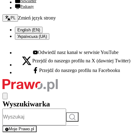
Newsletter
Podcasty
Zmień język - bieżący:
Zmień język strony
PL
English (EN)
Українська (UA)
Odwiedź nasz kanał w serwisie YouTube
Youtube - otwiera się w nowej karcie
Przejdź do naszego profilu na X (dawniej Twitter)
X - otwiera się w nowej karcie
Przejdź do naszego profilu na Facebooku
Facebook - otwiera się w nowej karcie
Wyszukiwarka
Szukaj
Moje Prawo.pl
- rejestracja i logowanie do serwisu