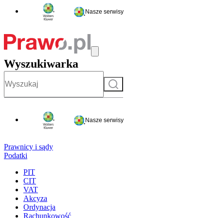
Nasze serwisy
Wyszukiwarka
Szukaj
Nasze serwisy
Prawnicy i sądy
Podatki
PIT
CIT
VAT
Akcyza
Ordynacja
Rachunkowość