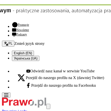
- otwiera się w nowej karcie
Promocje
Newsletter
Podcasty
Zmień język - bieżący:
Zmień język strony
PL
English (EN)
Українська (UA)
Odwiedź nasz kanał w serwisie YouTube
Youtube - otwiera się w nowej karcie
Przejdź do naszego profilu na X (dawniej Twitter)
X - otwiera się w nowej karcie
Przejdź do naszego profilu na Facebooku
Facebook - otwiera się w nowej karcie