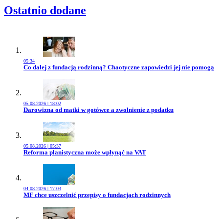
Ostatnio dodane
05:34
Przejdź do artykułu:
Co dalej z fundacją rodzinną? Chaotyczne zapowiedzi jej nie pomogą
05.08.2026 | 18:02
Przejdź do artykułu:
Darowizna od matki w gotówce a zwolnienie z podatku
05.08.2026 | 05:37
Przejdź do artykułu:
Reforma planistyczna może wpłynąć na VAT
04.08.2026 | 17:03
Przejdź do artykułu:
MF chce uszczelnić przepisy o fundacjach rodzinnych