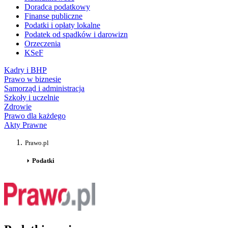
Doradca podatkowy
Finanse publiczne
Podatki i opłaty lokalne
Podatek od spadków i darowizn
Orzeczenia
KSeF
Kadry i BHP
Prawo w biznesie
Samorząd i administracja
Szkoły i uczelnie
Zdrowie
Prawo dla każdego
Akty Prawne
Prawo.pl
Podatki