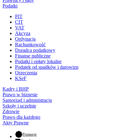
Prawnicy i sądy
Podatki
PIT
CIT
VAT
Akcyza
Ordynacja
Rachunkowość
Doradca podatkowy
Finanse publiczne
Podatki i opłaty lokalne
Podatek od spadków i darowizn
Orzeczenia
KSeF
Kadry i BHP
Prawo w biznesie
Samorząd i administracja
Szkoły i uczelnie
Zdrowie
Prawo dla każdego
Akty Prawne
- otwiera się w nowej karcie
Promocje