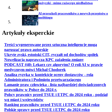
pożyczki - mimo rażącego niedbalstwa
AI przeszkoli pracowników z nowych przepisów o
mobbingu
Artykuły eksperckie
Treści wygenerowane przez sztuczną inteligencje mogą
otwiera się w nowej karcie
naruszać prawo autorskie
otwiera 
Ukryte zyski, estoński CIT, ryczałt od dochodów spółek
otwiera się w no
Nowelizacja naprawcza KPC zażalenia zmiany
PODCAST #40: Lekarz czy algorytm? O roli AI w prawie
otwiera się w nowej karcie
medycznym mówi Michał Chodorek
Analiza ryzyka w kontekście oceny dostawców - rola
otwiera się w nowe
Administratora i Podmiotu przetwarzającego
Łamanie praw człowieka - lista najbardziej doświadczonych
otwiera się w nowej karcie
prawników w Polsce do 2024 r.
Polscy prawnicy przed TSUE i ETPC do 2024 roku - podział
otwiera się w nowej karcie
wg miast i województw
otwiera
Ranking prawników przed TSUE i ETPC do 2024 roku
otwiera się w
Polskie sprawy przed TSUE i ETPC do 2024 roku