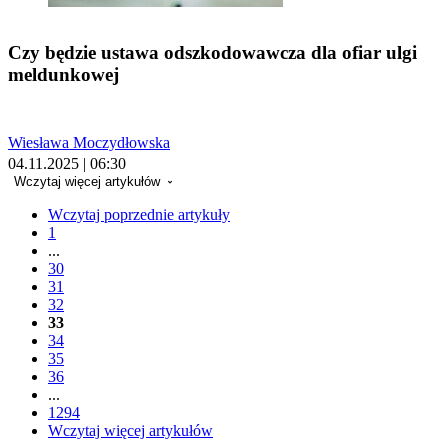
Czy będzie ustawa odszkodowawcza dla ofiar ulgi
meldunkowej
Wiesława Moczydłowska
04.11.2025 | 06:30
Wczytaj więcej artykułów
Wczytaj poprzednie artykuły
1
...
30
31
32
33
34
35
36
...
1294
Wczytaj więcej artykułów