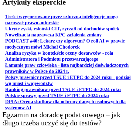
Artykuły eksperckie
Treści wygenerowane przez sztuczną inteligencje mogą
otwiera się w nowej karcie
naruszać prawo autorskie
otwiera 
Ukryte zyski, estoński CIT, ryczałt od dochodów spółek
otwiera się w no
Nowelizacja naprawcza KPC zażalenia zmiany
PODCAST #40: Lekarz czy algorytm? O roli AI w prawie
otwiera się w nowej karcie
medycznym mówi Michał Chodorek
Analiza ryzyka w kontekście oceny dostawców - rola
otwiera się w nowe
Administratora i Podmiotu przetwarzającego
Łamanie praw człowieka - lista najbardziej doświadczonych
otwiera się w nowej karcie
prawników w Polsce do 2024 r.
Polscy prawnicy przed TSUE i ETPC do 2024 roku - podział
otwiera się w nowej karcie
wg miast i województw
otwiera
Ranking prawników przed TSUE i ETPC do 2024 roku
otwiera się w
Polskie sprawy przed TSUE i ETPC do 2024 roku
DPIA: Ocena skutków dla ochrony danych osobowych dla
otwiera się w nowej karcie
systemów AI
Egzamin na doradcę podatkowego – jak
długo trzeba uczyć się do testów?