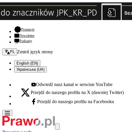
- otwiera się w nowej karcie
Promocje
Newsletter
Podcasty
Zmień język - bieżący:
Zmień język strony
PL
English (EN)
Українська (UA)
Odwiedź nasz kanał w serwisie YouTube
Youtube - otwiera się w nowej karcie
Przejdź do naszego profilu na X (dawniej Twitter)
X - otwiera się w nowej karcie
Przejdź do naszego profilu na Facebooku
Facebook - otwiera się w nowej karcie