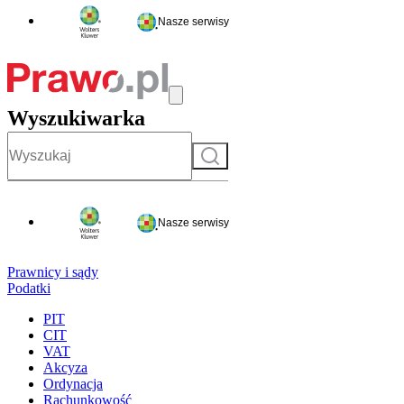
Nasze serwisy
Wyszukiwarka
Szukaj
Nasze serwisy
Prawnicy i sądy
Podatki
PIT
CIT
VAT
Akcyza
Ordynacja
Rachunkowość