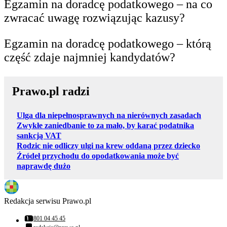
Egzamin na doradcę podatkowego – na co
zwracać uwagę rozwiązując kazusy?
Egzamin na doradcę podatkowego – którą
część zdaje najmniej kandydatów?
Prawo.pl radzi
Ulga dla niepełnosprawnych na nierównych zasadach
Zwykłe zaniedbanie to za mało, by karać podatnika
sankcją VAT
Rodzic nie odliczy ulgi na krew oddaną przez dziecko
Źródeł przychodu do opodatkowania może być
naprawdę dużo
Redakcja serwisu Prawo.pl
801 04 45 45
Numer telefonu: