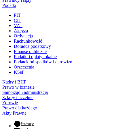
Prawnicy i sądy
Podatki
PIT
CIT
VAT
Akcyza
Ordynacja
Rachunkowość
Doradca podatkowy
Finanse publiczne
Podatki i opłaty lokalne
Podatek od spadków i darowizn
Orzeczenia
KSeF
Kadry i BHP
Prawo w biznesie
Samorząd i administracja
Szkoły i uczelnie
Zdrowie
Prawo dla każdego
Akty Prawne
- otwiera się w nowej karcie
Promocje