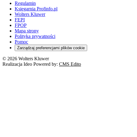
Rynek i konsument
Regulamin
Koronawirus a prawo
Banki
Orzeczenia
Orzeczenia
KSeF
Domowe finanse
Księgarnia Profinfo.pl
Orzeczenia
Orzeczenia
Służba cywilna
Nowe uprawnienia PIP
Emerytury i renty
Wolters Kluwer
Energetyka
Wojsko
Pacjent
FEPI
ESG
Wybory
Szkoła i uczeń
FPOP
Kredyty
Turystyka
Mapa strony
Cło
Orzeczenia
Polityka prywatności
Deregulacja
RODO
Pomoc
Cyberbezpieczeństwo
Zarządzaj preferencjami plików cookie
Franczyza
Nowe technologie
© 2026 Wolters Kluwer
Prawo autorskie
Realizacja Ideo Powered by:
CMS Edito