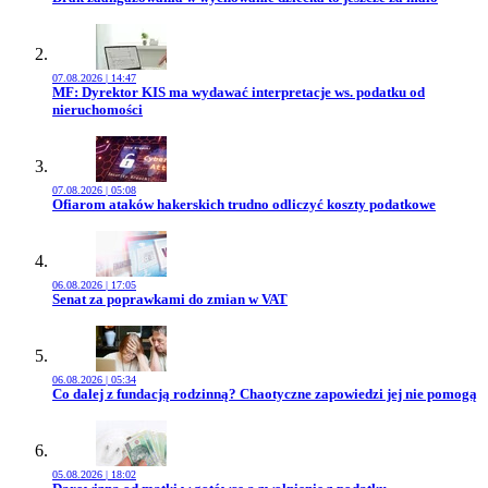
07.08.2026 | 14:47
Przejdź do artykułu:
MF: Dyrektor KIS ma wydawać interpretacje ws. podatku od
nieruchomości
07.08.2026 | 05:08
Przejdź do artykułu:
Ofiarom ataków hakerskich trudno odliczyć koszty podatkowe
06.08.2026 | 17:05
Przejdź do artykułu:
Senat za poprawkami do zmian w VAT
06.08.2026 | 05:34
Przejdź do artykułu:
Co dalej z fundacją rodzinną? Chaotyczne zapowiedzi jej nie pomogą
05.08.2026 | 18:02
Przejdź do artykułu: