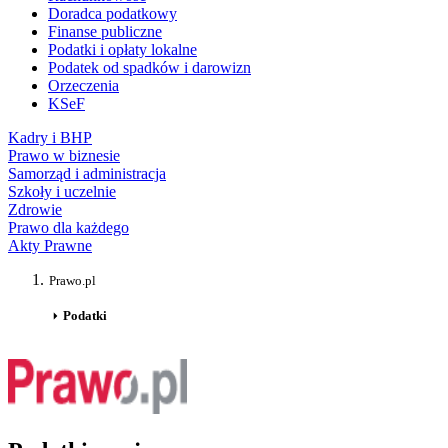
Doradca podatkowy
Finanse publiczne
Podatki i opłaty lokalne
Podatek od spadków i darowizn
Orzeczenia
KSeF
Kadry i BHP
Prawo w biznesie
Samorząd i administracja
Szkoły i uczelnie
Zdrowie
Prawo dla każdego
Akty Prawne
Prawo.pl
Podatki