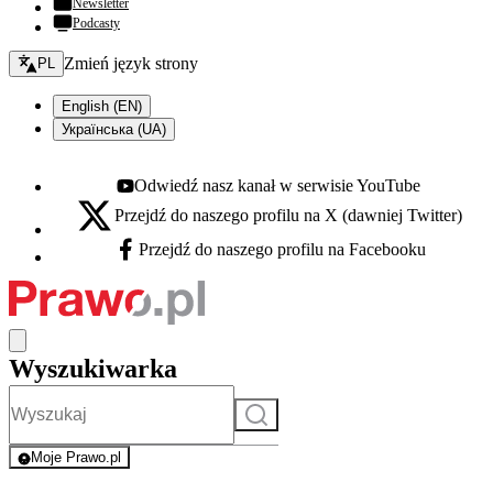
Newsletter
Podcasty
Zmień język - bieżący:
Zmień język strony
PL
English (EN)
Українська (UA)
Odwiedź nasz kanał w serwisie YouTube
Youtube - otwiera się w nowej karcie
Przejdź do naszego profilu na X (dawniej Twitter)
X - otwiera się w nowej karcie
Przejdź do naszego profilu na Facebooku
Facebook - otwiera się w nowej karcie
Wyszukiwarka
Szukaj
Moje Prawo.pl
- rejestracja i logowanie do serwisu