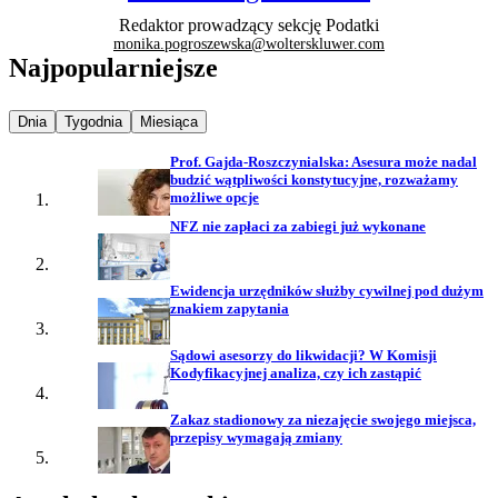
Redaktor prowadzący sekcję Podatki
monika.pogroszewska@wolterskluwer.com
Najpopularniejsze
Najpopularniejsze wiadomości z
Najpopularniejsze wiadomości z
Najpopularniejsze wiadomości z
Dnia
Tygodnia
Miesiąca
Prof. Gajda-Roszczynialska: Asesura może nadal
budzić wątpliwości konstytucyjne, rozważamy
możliwe opcje
NFZ nie zapłaci za zabiegi już wykonane
Ewidencja urzędników służby cywilnej pod dużym
znakiem zapytania
Sądowi asesorzy do likwidacji? W Komisji
Kodyfikacyjnej analiza, czy ich zastąpić
Zakaz stadionowy za niezajęcie swojego miejsca,
przepisy wymagają zmiany