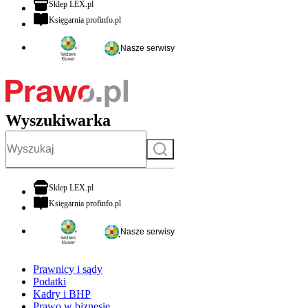
otwiera się w nowej karcie
Sklep LEX.pl
otwiera się w nowej karcie
Księgarnia profinfo.pl
Nasze serwisy
Wyszukiwarka
Szukaj
otwiera się w nowej karcie
Sklep LEX.pl
otwiera się w nowej karcie
Księgarnia profinfo.pl
Nasze serwisy
Prawnicy i sądy
Podatki
Kadry i BHP
Prawo w biznesie