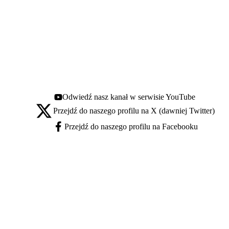
Odwiedź nasz kanał w serwisie YouTube
Youtube - otwiera się w nowej karcie
Przejdź do naszego profilu na X (dawniej Twitter)
X - otwiera się w nowej karcie
Przejdź do naszego profilu na Facebooku
Facebook - otwiera się w nowej karcie