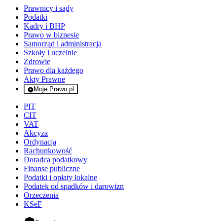
Prawnicy i sądy
Podatki
Kadry i BHP
Prawo w biznesie
Samorząd i administracja
Szkoły i uczelnie
Zdrowie
Prawo dla każdego
Akty Prawne
Moje Prawo.pl
- rejestracja i logowanie do serwisu
PIT
CIT
VAT
Akcyza
Ordynacja
Rachunkowość
Doradca podatkowy
Finanse publiczne
Podatki i opłaty lokalne
Podatek od spadków i darowizn
Orzeczenia
KSeF