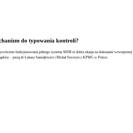
chanizm do typowania kontroli?
wrócenie funkcjonowania pełnego systemu MDR to dobra okazja na dokonanie wewnętrznej wery
owiązków – piszą dr Łukasz Samojłowicz i Michał Seweryn z KPMG w Polsce.