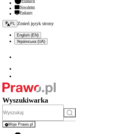
- otwiera się w nowej karcie
Promocje
Newsletter
Podcasty
Zmień język - bieżący:
Zmień język strony
PL
English (EN)
Українська (UA)
Wyszukiwarka
Szukaj
Moje Prawo.pl
- rejestracja i logowanie do serwisu