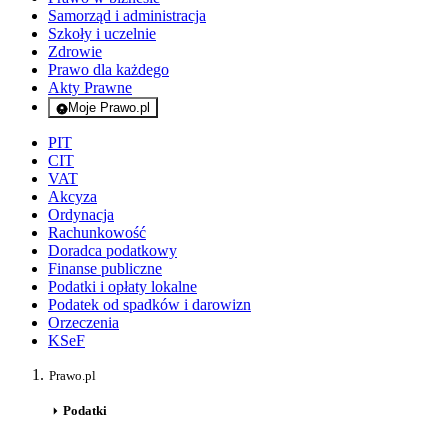
Samorząd i administracja
Szkoły i uczelnie
Zdrowie
Prawo dla każdego
Akty Prawne
Moje Prawo.pl
- rejestracja i logowanie do serwisu
PIT
CIT
VAT
Akcyza
Ordynacja
Rachunkowość
Doradca podatkowy
Finanse publiczne
Podatki i opłaty lokalne
Podatek od spadków i darowizn
Orzeczenia
KSeF
Prawo.pl
Podatki