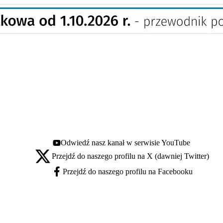
Odwiedź nasz kanał w serwisie YouTube
Youtube - otwiera się w nowej karcie
Przejdź do naszego profilu na X (dawniej Twitter)
X - otwiera się w nowej karcie
Przejdź do naszego profilu na Facebooku
Facebook - otwiera się w nowej karcie