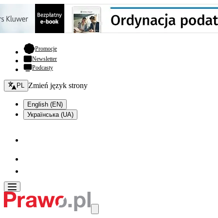
- otwiera się w nowej karcie
Promocje
Newsletter
Podcasty
Zmień język - bieżący:
Zmień język strony
PL
English (EN)
Українська (UA)