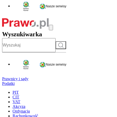
Nasze serwisy
Wyszukiwarka
Szukaj
Nasze serwisy
Prawnicy i sądy
Podatki
PIT
CIT
VAT
Akcyza
Ordynacja
Rachunkowość