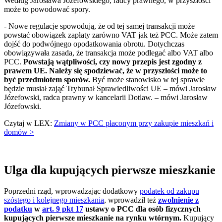
Według Jarosława Józefowskiego, radcy prawnego, w przyszłości
może to powodować spory.
- Nowe regulacje spowodują, że od tej samej transakcji może
powstać obowiązek zapłaty zarówno VAT jak też PCC. Może zatem
dojść do podwójnego opodatkowania obrotu. Dotychczas
obowiązywała zasada, że transakcja może podlegać albo VAT albo
PCC.
Powstają wątpliwości, czy nowy przepis jest zgodny z
prawem UE. Należy się spodziewać, że w przyszłości może to
być przedmiotem sporów.
Być może stanowisko w tej sprawie
będzie musiał zająć Trybunał Sprawiedliwości UE – mówi Jarosław
Józefowski, radca prawny w kancelarii Dotlaw. – mówi Jarosław
Józefowski.
Czytaj w LEX:
Zmiany w PCC płaconym przy zakupie mieszkań i
domów >
Ulga dla kupujących pierwsze mieszkanie
Poprzedni rząd, wprowadzając dodatkowy
podatek od zakupu
szóstego i kolejnego mieszkania
, wprowadził też
zwolnienie z
podatku
w
art. 9 pkt 17
ustawy o PCC dla osób fizycznych
kupujących pierwsze mieszkanie na rynku wtórnym.
Kupujący