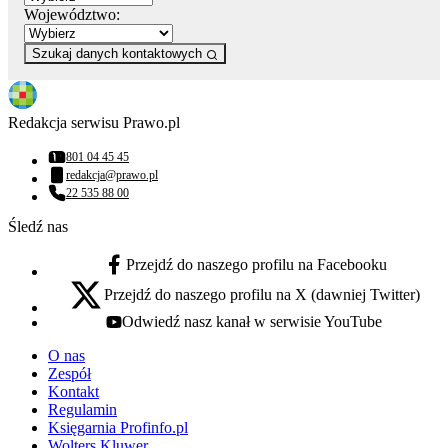
Województwo:
Szukaj danych kontaktowych
Redakcja serwisu Prawo.pl
801 04 45 45
Numer telefonu:
redakcja@prawo.pl
Adres email:
22 535 88 00
Numer telefonu:
Śledź nas
Przejdź do naszego profilu na Facebooku
facebook - otwiera się w nowej karcie
Przejdź do naszego profilu na X (dawniej Twitter)
x - otwiera się w nowej karcie
Odwiedź nasz kanał w serwisie YouTube
youtube - otwiera się w nowej karcie
O nas
Zespół
Kontakt
Regulamin
Księgarnia Profinfo.pl
Wolters Kluwer