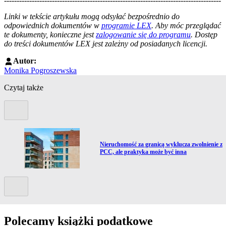
--------------------------------------------------------------------------------------
--------------------------------------------------------
Linki w tekście artykułu mogą odsyłać bezpośrednio do
odpowiednich dokumentów w
programie LEX
. Aby móc przeglądać
te dokumenty, konieczne jest
zalogowanie się do programu
. Dostęp
do treści dokumentów LEX jest zależny od posiadanych licencji.
Autor:
Monika Pogroszewska
Czytaj także
Poprzedni slide
Przejdź do artykułu:
Nieruchomość za granicą wyklucza zwolnienie z
e
PCC, ale praktyka może być inna
Kolejny slide
Polecamy książki podatkowe