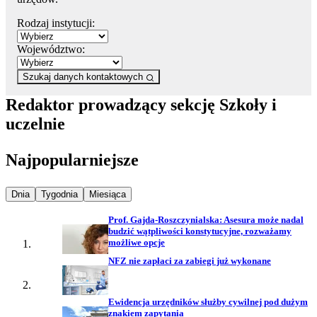
Rodzaj instytucji:
Województwo:
Szukaj danych kontaktowych
Redaktor prowadzący sekcję Szkoły i
uczelnie
Najpopularniejsze
Najpopularniejsze wiadomości z
Najpopularniejsze wiadomości z
Najpopularniejsze wiadomości z
Dnia
Tygodnia
Miesiąca
Prof. Gajda-Roszczynialska: Asesura może nadal
budzić wątpliwości konstytucyjne, rozważamy
możliwe opcje
NFZ nie zapłaci za zabiegi już wykonane
Ewidencja urzędników służby cywilnej pod dużym
znakiem zapytania