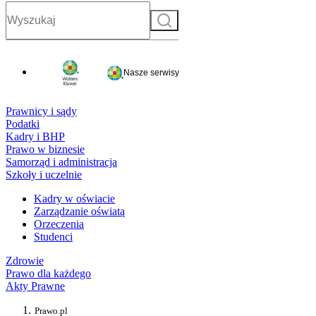
Szukaj
Nasze serwisy
Prawnicy i sądy
Podatki
Kadry i BHP
Prawo w biznesie
Samorząd i administracja
Szkoły i uczelnie
Kadry w oświacie
Zarządzanie oświatą
Orzeczenia
Studenci
Zdrowie
Prawo dla każdego
Akty Prawne
Prawo.pl