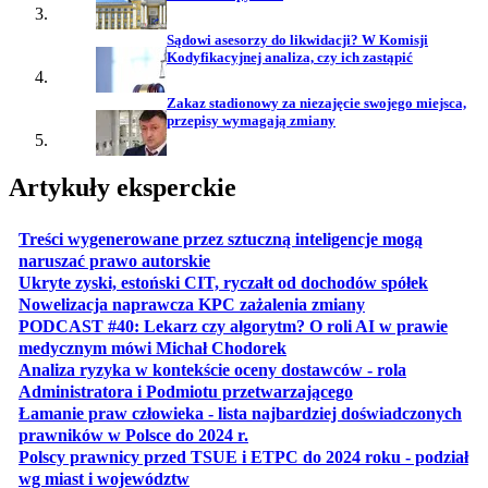
Sądowi asesorzy do likwidacji? W Komisji
Kodyfikacyjnej analiza, czy ich zastąpić
Zakaz stadionowy za niezajęcie swojego miejsca,
przepisy wymagają zmiany
Artykuły eksperckie
Treści wygenerowane przez sztuczną inteligencje mogą
otwiera się w nowej karcie
naruszać prawo autorskie
otwiera 
Ukryte zyski, estoński CIT, ryczałt od dochodów spółek
otwiera się w no
Nowelizacja naprawcza KPC zażalenia zmiany
PODCAST #40: Lekarz czy algorytm? O roli AI w prawie
otwiera się w nowej karcie
medycznym mówi Michał Chodorek
Analiza ryzyka w kontekście oceny dostawców - rola
otwiera się w nowe
Administratora i Podmiotu przetwarzającego
Łamanie praw człowieka - lista najbardziej doświadczonych
otwiera się w nowej karcie
prawników w Polsce do 2024 r.
Polscy prawnicy przed TSUE i ETPC do 2024 roku - podział
otwiera się w nowej karcie
wg miast i województw