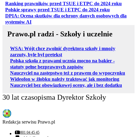
otwiera
Ranking prawników przed TSUE i ETPC do 2024 roku
otwiera się w
Polskie sprawy przed TSUE i ETPC do 2024 roku
DPIA: Ocena skutków dla ochrony danych osobowych dla
otwiera się w nowej karcie
systemów AI
Prawo.pl radzi - Szkoły i uczelnie
WSA: Wójt chce zwolnić dyrektora szkoły i mnoży
zarzuty, byle był pretekst
Polska szkoła z prawami ucznia mocno na bakier -
statuty pełne bezprawnych zapisów
Nauczyciel na zastępstwo też z prawem do wypoczynku
Wideofon w żłobku należy traktować jak monitoring
Nauczyciel bez obowiązkowej oceny, ale i bez dodatku
30 lat czasopisma Dyrektor Szkoły
Redakcja serwisu Prawo.pl
801 04 45 45
Numer telefonu: