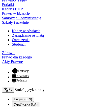
Prawnicy i sądy
Podatki
Kadry i BHP
Prawo w biznesie
Samorząd i administracja
Szkoły i uczelnie
Kadry w oświacie
Zarządzanie oświatą
Orzeczenia
Studenci
Zdrowie
Prawo dla każdego
Akty Prawne
- otwiera się w nowej karcie
Promocje
Newsletter
Podcasty
Zmień język - bieżący:
Zmień język strony
PL
English (EN)
Українська (UA)