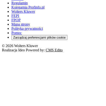
Orzeczenia
Rynek i konsument
Regulamin
Koronawirus a prawo
Banki
Orzeczenia
Orzeczenia
KSeF
Domowe finanse
Księgarnia Profinfo.pl
Orzeczenia
Orzeczenia
Służba cywilna
Nowe uprawnienia PIP
Emerytury i renty
Wolters Kluwer
Energetyka
Wojsko
Pacjent
FEPI
ESG
Wybory
Szkoła i uczeń
FPOP
Kredyty
Turystyka
Mapa strony
Cło
Orzeczenia
Polityka prywatności
Deregulacja
RODO
Pomoc
Cyberbezpieczeństwo
Zarządzaj preferencjami plików cookie
Franczyza
Nowe technologie
© 2026 Wolters Kluwer
Prawo autorskie
Realizacja Ideo Powered by:
CMS Edito