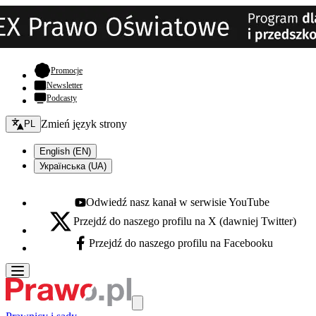
- otwiera się w nowej karcie
Promocje
Newsletter
Podcasty
Zmień język - bieżący:
Zmień język strony
PL
English (EN)
Українська (UA)
Odwiedź nasz kanał w serwisie YouTube
Youtube - otwiera się w nowej karcie
Przejdź do naszego profilu na X (dawniej Twitter)
X - otwiera się w nowej karcie
Przejdź do naszego profilu na Facebooku
Facebook - otwiera się w nowej karcie