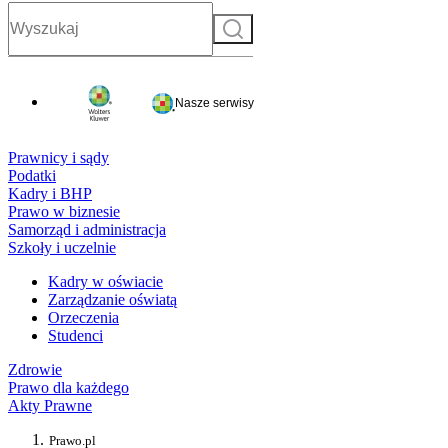
Szukaj
Nasze serwisy
Prawnicy i sądy
Podatki
Kadry i BHP
Prawo w biznesie
Samorząd i administracja
Szkoły i uczelnie
Kadry w oświacie
Zarządzanie oświatą
Orzeczenia
Studenci
Zdrowie
Prawo dla każdego
Akty Prawne
Prawo.pl