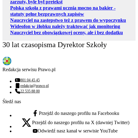
zarzuty, byle był pretekst
Polska szkoła z prawami ucznia mocno na bakier -
statuty pełne bezprawnych zapisów
Nauczyciel na zastępstwo też z prawem do wypoczynku
Wideofon w żłobku należy traktować jak monitoring
Nauczyciel bez obowiązkowej oceny, ale i bez dodatku
30 lat czasopisma Dyrektor Szkoły
Redakcja serwisu Prawo.pl
801 04 45 45
Numer telefonu:
redakcja@prawo.pl
Adres email:
22 535 88 00
Numer telefonu:
Śledź nas
Przejdź do naszego profilu na Facebooku
facebook - otwiera się w nowej karcie
Przejdź do naszego profilu na X (dawniej Twitter)
x - otwiera się w nowej karcie
Odwiedź nasz kanał w serwisie YouTube
youtube - otwiera się w nowej karcie