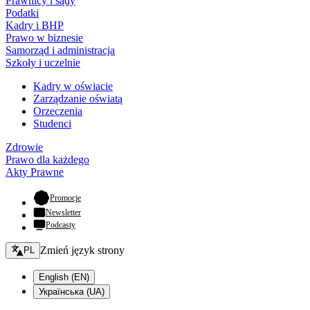
Prawnicy i sądy
Podatki
Kadry i BHP
Prawo w biznesie
Samorząd i administracja
Szkoły i uczelnie
Kadry w oświacie
Zarządzanie oświatą
Orzeczenia
Studenci
Zdrowie
Prawo dla każdego
Akty Prawne
- otwiera się w nowej karcie
Promocje
Newsletter
Podcasty
Zmień język - bieżący:
Zmień język strony
PL
English (EN)
Українська (UA)