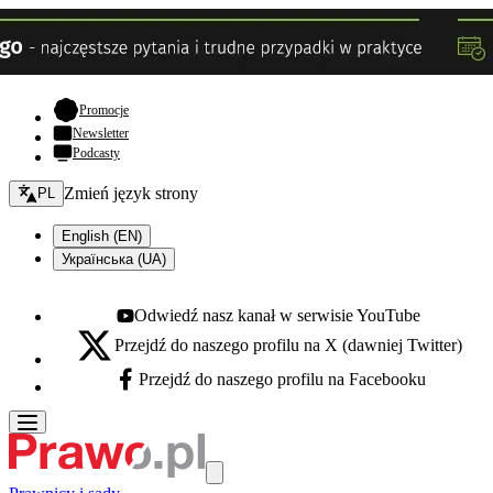
- otwiera się w nowej karcie
Promocje
Newsletter
Podcasty
Zmień język - bieżący:
Zmień język strony
PL
English (EN)
Українська (UA)
Odwiedź nasz kanał w serwisie YouTube
Youtube - otwiera się w nowej karcie
Przejdź do naszego profilu na X (dawniej Twitter)
X - otwiera się w nowej karcie
Przejdź do naszego profilu na Facebooku
Facebook - otwiera się w nowej karcie