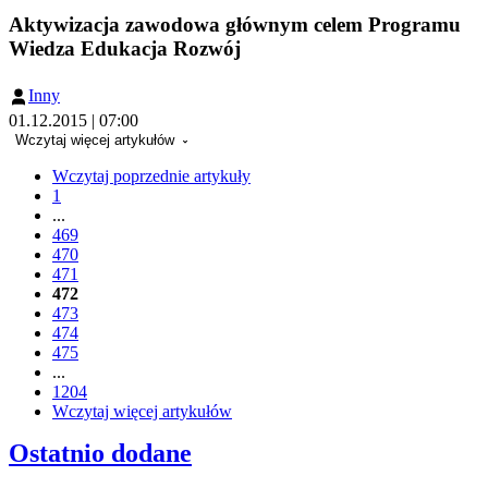
Aktywizacja zawodowa głównym celem Programu
Wiedza Edukacja Rozwój
Inny
01.12.2015 | 07:00
Wczytaj więcej artykułów
Wczytaj poprzednie artykuły
1
...
469
470
471
472
473
474
475
...
1204
Wczytaj więcej artykułów
Ostatnio dodane