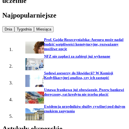
uczelnie
Najpopularniejsze
Najpopularniejsze wiadomości z
Najpopularniejsze wiadomości z
Najpopularniejsze wiadomości z
Dnia
Tygodnia
Miesiąca
Prof. Gajda-Roszczynialska: Asesura może nadal
budzić wątpliwości konstytucyjne, rozważamy
możliwe opcje
NFZ nie zapłaci za zabiegi już wykonane
Sądowi asesorzy do likwidacji? W Komisji
Kodyfikacyjnej analiza, czy ich zastąpić
Ustawa frankowa już obowiązuje. Pozew bankowi
doręczony, rat kredytu nie trzeba płacić
Ewidencja urzędników służby cywilnej pod dużym
znakiem zapytania
Artykuły eksperckie