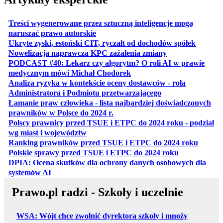
Treści wygenerowane przez sztuczną inteligencje mogą
otwiera się w nowej karcie
naruszać prawo autorskie
otwiera 
Ukryte zyski, estoński CIT, ryczałt od dochodów spółek
otwiera się w no
Nowelizacja naprawcza KPC zażalenia zmiany
PODCAST #40: Lekarz czy algorytm? O roli AI w prawie
otwiera się w nowej karcie
medycznym mówi Michał Chodorek
Analiza ryzyka w kontekście oceny dostawców - rola
otwiera się w nowe
Administratora i Podmiotu przetwarzającego
Łamanie praw człowieka - lista najbardziej doświadczonych
otwiera się w nowej karcie
prawników w Polsce do 2024 r.
Polscy prawnicy przed TSUE i ETPC do 2024 roku - podział
otwiera się w nowej karcie
wg miast i województw
otwiera
Ranking prawników przed TSUE i ETPC do 2024 roku
otwiera się w
Polskie sprawy przed TSUE i ETPC do 2024 roku
DPIA: Ocena skutków dla ochrony danych osobowych dla
otwiera się w nowej karcie
systemów AI
Prawo.pl radzi - Szkoły i uczelnie
WSA: Wójt chce zwolnić dyrektora szkoły i mnoży