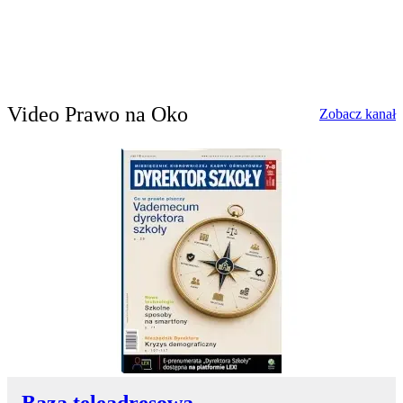
Video Prawo na Oko
w
Zobacz kanał
Baza teleadresowa