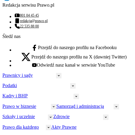
Redakcja serwisu Prawo.pl
801 04 45 45
Numer telefonu:
redakcja@prawo.pl
Adres email:
22 535 88 00
Numer telefonu:
Śledź nas
Przejdź do naszego profilu na Facebooku
facebook - otwiera się w nowej karcie
Przejdź do naszego profilu na X (dawniej Twitter)
x - otwiera się w nowej karcie
Odwiedź nasz kanał w serwisie YouTube
youtube - otwiera się w nowej karcie
Prawnicy i sądy
Podatki
Wymiar sprawiedliwości
Prawnicy
Kadry i BHP
PIT
Prokuratura
CIT
Prawo w biznesie
Samorząd i administracja
Policja
Prawo pracy
VAT
Rynek
HR
Szkoły i uczelnie
Zdrowie
Akcyza
Strefa aplikanta
Prawo gospodarcze
Samorząd terytorialny
BHP
Ordynacja
LegalTech
Małe i średnie firmy
Bezpieczeństwo publiczne
Prawo dla każdego
Akty Prawne
Ubezpieczenia społeczne
Rachunkowość
Sędziowie
Kadry w oświacie
Farmacja
Spółki
Administracja publiczna
PPK
Doradca podatkowy
E-doręczenia