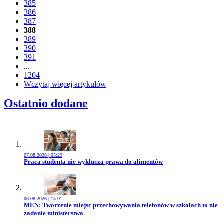
385
386
387
388
389
390
391
...
1204
Wczytaj więcej artykułów
Ostatnio dodane
07.08.2026 | 05:29
Przejdź do artykułu:
Praca studenta nie wyklucza prawa do alimentów
06.08.2026 | 15:01
Przejdź do artykułu:
MEN: Tworzenie miejsc przechowywania telefonów w szkołach to nie
zadanie ministerstwa