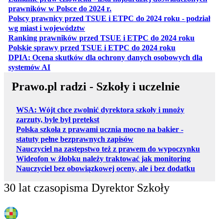
otwiera się w nowej karcie
prawników w Polsce do 2024 r.
Polscy prawnicy przed TSUE i ETPC do 2024 roku - podział
otwiera się w nowej karcie
wg miast i województw
otwiera
Ranking prawników przed TSUE i ETPC do 2024 roku
otwiera się w
Polskie sprawy przed TSUE i ETPC do 2024 roku
DPIA: Ocena skutków dla ochrony danych osobowych dla
otwiera się w nowej karcie
systemów AI
Prawo.pl radzi - Szkoły i uczelnie
WSA: Wójt chce zwolnić dyrektora szkoły i mnoży
zarzuty, byle był pretekst
Polska szkoła z prawami ucznia mocno na bakier -
statuty pełne bezprawnych zapisów
Nauczyciel na zastępstwo też z prawem do wypoczynku
Wideofon w żłobku należy traktować jak monitoring
Nauczyciel bez obowiązkowej oceny, ale i bez dodatku
30 lat czasopisma Dyrektor Szkoły