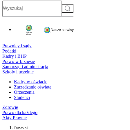
Szukaj
Nasze serwisy
Prawnicy i sądy
Podatki
Kadry i BHP
Prawo w biznesie
Samorząd i administracja
Szkoły i uczelnie
Kadry w oświacie
Zarządzanie oświatą
Orzeczenia
Studenci
Zdrowie
Prawo dla każdego
Akty Prawne
Prawo.pl