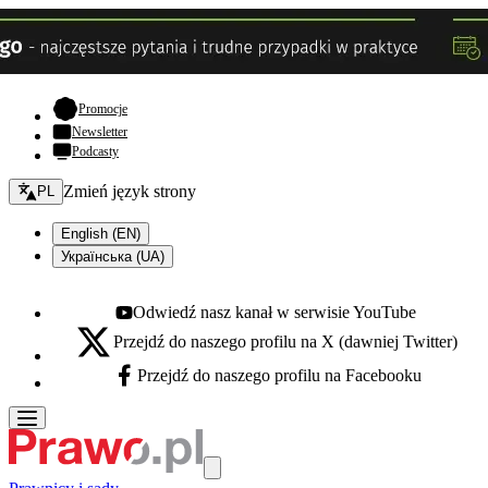
- otwiera się w nowej karcie
Promocje
Newsletter
Podcasty
Zmień język - bieżący:
Zmień język strony
PL
English (EN)
Українська (UA)
Odwiedź nasz kanał w serwisie YouTube
Youtube - otwiera się w nowej karcie
Przejdź do naszego profilu na X (dawniej Twitter)
X - otwiera się w nowej karcie
Przejdź do naszego profilu na Facebooku
Facebook - otwiera się w nowej karcie