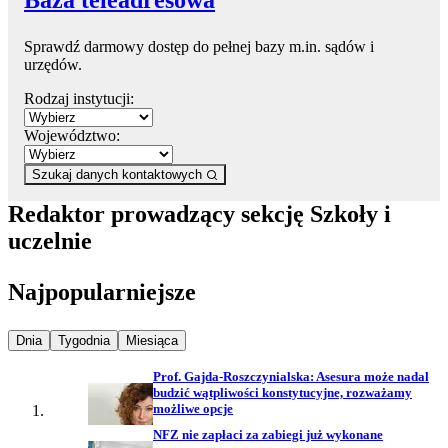
Sprawdź darmowy dostęp do pełnej bazy m.in. sądów i
urzędów.
Rodzaj instytucji:
Województwo:
Szukaj danych kontaktowych
Redaktor prowadzący sekcję Szkoły i
uczelnie
Najpopularniejsze
Najpopularniejsze wiadomości z
Najpopularniejsze wiadomości z
Najpopularniejsze wiadomości z
Dnia
Tygodnia
Miesiąca
Prof. Gajda-Roszczynialska: Asesura może nadal
budzić wątpliwości konstytucyjne, rozważamy
możliwe opcje
NFZ nie zapłaci za zabiegi już wykonane