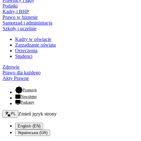
Prawnicy i sądy
Podatki
Kadry i BHP
Prawo w biznesie
Samorząd i administracja
Szkoły i uczelnie
Kadry w oświacie
Zarządzanie oświatą
Orzeczenia
Studenci
Zdrowie
Prawo dla każdego
Akty Prawne
- otwiera się w nowej karcie
Promocje
Newsletter
Podcasty
Zmień język - bieżący:
Zmień język strony
PL
English (EN)
Українська (UA)