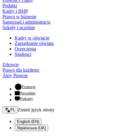
Prawnicy i sądy
Podatki
Kadry i BHP
Prawo w biznesie
Samorząd i administracja
Szkoły i uczelnie
Kadry w oświacie
Zarządzanie oświatą
Orzeczenia
Studenci
Zdrowie
Prawo dla każdego
Akty Prawne
- otwiera się w nowej karcie
Promocje
Newsletter
Podcasty
Zmień język - bieżący:
Zmień język strony
PL
English (EN)
Українська (UA)