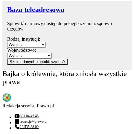
Baza teleadresowa
Sprawdź darmowy dostęp do pełnej bazy m.in. sądów i
urzędów.
Rodzaj instytucji:
Województwo:
Szukaj danych kontaktowych
Bajka o królewnie, która zniosła wszystkie
prawa
Redakcja serwisu Prawo.pl
801 04 45 45
Numer telefonu:
redakcja@prawo.pl
Adres email:
22 535 88 00
Numer telefonu: