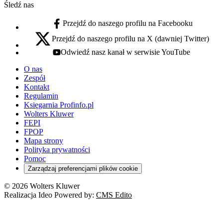
Śledź nas
Przejdź do naszego profilu na Facebooku
facebook - otwiera się w nowej karcie
Przejdź do naszego profilu na X (dawniej Twitter)
x - otwiera się w nowej karcie
Odwiedź nasz kanał w serwisie YouTube
youtube - otwiera się w nowej karcie
O nas
Zespół
Kontakt
Regulamin
Księgarnia Profinfo.pl
Wolters Kluwer
FEPI
FPOP
Mapa strony
Polityka prywatności
Pomoc
Zarządzaj preferencjami plików cookie
© 2026 Wolters Kluwer
Realizacja Ideo Powered by:
CMS Edito