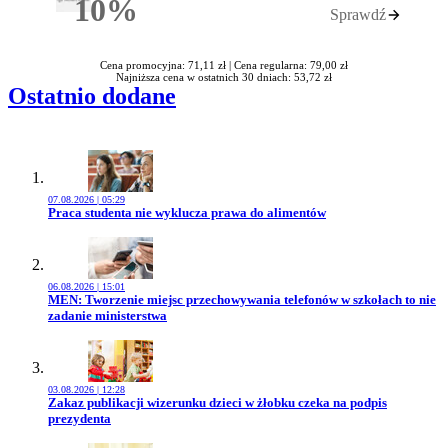
10%
Sprawdź
Rabatu
Cena promocyjna: 71,11 zł |
Cena regularna: 79,00 zł
Najniższa cena w ostatnich 30 dniach: 53,72 zł
Ostatnio dodane
07.08.2026 | 05:29
Przejdź do artykułu:
Praca studenta nie wyklucza prawa do alimentów
06.08.2026 | 15:01
Przejdź do artykułu:
MEN: Tworzenie miejsc przechowywania telefonów w szkołach to nie
zadanie ministerstwa
03.08.2026 | 12:28
Przejdź do artykułu:
Zakaz publikacji wizerunku dzieci w żłobku czeka na podpis
prezydenta