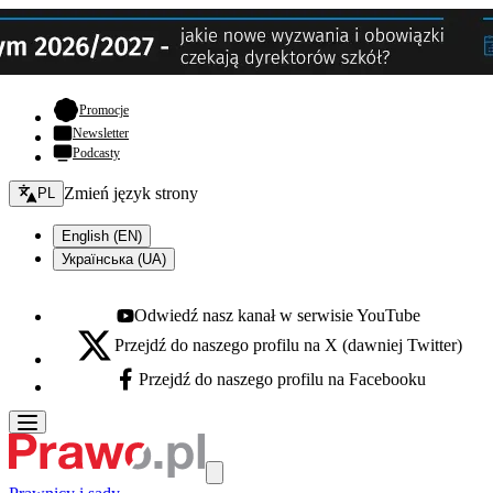
- otwiera się w nowej karcie
Promocje
Newsletter
Podcasty
Zmień język - bieżący:
Zmień język strony
PL
English (EN)
Українська (UA)
Odwiedź nasz kanał w serwisie YouTube
Youtube - otwiera się w nowej karcie
Przejdź do naszego profilu na X (dawniej Twitter)
X - otwiera się w nowej karcie
Przejdź do naszego profilu na Facebooku
Facebook - otwiera się w nowej karcie