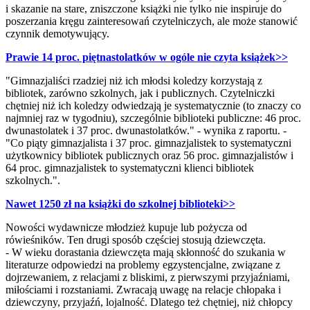
i skazanie na stare, zniszczone książki nie tylko nie inspiruje do
poszerzania kręgu zainteresowań czytelniczych, ale może stanowić
czynnik demotywujący.
Prawie 14 proc. piętnastolatków w ogóle nie czyta książek>>
"Gimnazjaliści rzadziej niż ich młodsi koledzy korzystają z
bibliotek, zarówno szkolnych, jak i publicznych. Czytelniczki
chętniej niż ich koledzy odwiedzają je systematycznie (to znaczy co
najmniej raz w tygodniu), szczególnie biblioteki publiczne: 46 proc.
dwunastolatek i 37 proc. dwunastolatków." - wynika z raportu. -
"Co piąty gimnazjalista i 37 proc. gimnazjalistek to systematyczni
użytkownicy bibliotek publicznych oraz 56 proc. gimnazjalistów i
64 proc. gimnazjalistek to systematyczni klienci bibliotek
szkolnych.".
Nawet 1250 zł na książki do szkolnej biblioteki>>
Nowości wydawnicze młodzież kupuje lub pożycza od
rówieśników. Ten drugi sposób częściej stosują dziewczęta.
- W wieku dorastania dziewczęta mają skłonność do szukania w
literaturze odpowiedzi na problemy egzystencjalne, związane z
dojrzewaniem, z relacjami z bliskimi, z pierwszymi przyjaźniami,
miłościami i rozstaniami. Zwracają uwagę na relacje chłopaka i
dziewczyny, przyjaźń, lojalność. Dlatego też chętniej, niż chłopcy