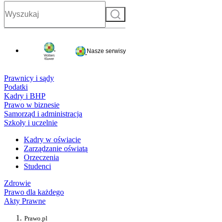
Szukaj
Nasze serwisy
Prawnicy i sądy
Podatki
Kadry i BHP
Prawo w biznesie
Samorząd i administracja
Szkoły i uczelnie
Kadry w oświacie
Zarządzanie oświatą
Orzeczenia
Studenci
Zdrowie
Prawo dla każdego
Akty Prawne
Prawo.pl