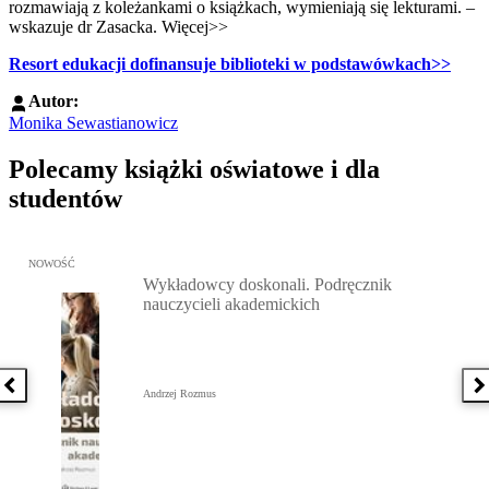
rozmawiają z koleżankami o książkach, wymieniają się lekturami. –
wskazuje dr Zasacka. Więcej>>
Resort edukacji dofinansuje biblioteki w podstawówkach>>
Autor:
Monika Sewastianowicz
Polecamy książki oświatowe i dla
studentów
Przejdź do: Wykładowcy doskonali. Podręcznik nauczycieli akadem
NOWOŚĆ
Wykładowcy doskonali. Podręcznik
nauczycieli akademickich
Poprzednia książka
N
Andrzej Rozmus