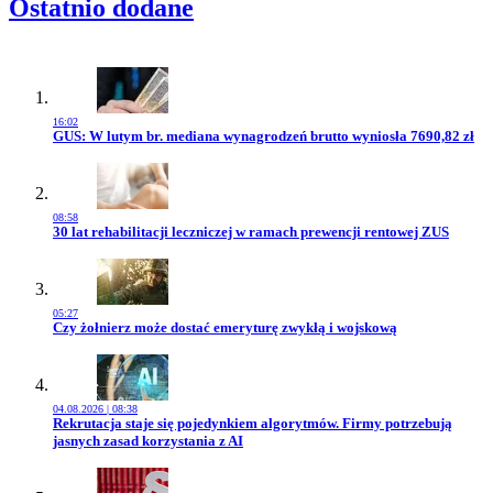
Ostatnio dodane
16:02
Przejdź do artykułu:
GUS: W lutym br. mediana wynagrodzeń brutto wyniosła 7690,82 zł
08:58
Przejdź do artykułu:
30 lat rehabilitacji leczniczej w ramach prewencji rentowej ZUS
05:27
Przejdź do artykułu:
Czy żołnierz może dostać emeryturę zwykłą i wojskową
04.08.2026 | 08:38
Przejdź do artykułu:
Rekrutacja staje się pojedynkiem algorytmów. Firmy potrzebują
jasnych zasad korzystania z AI