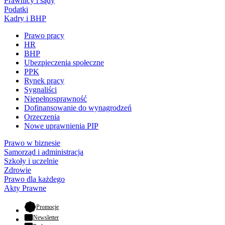
Prawnicy i sądy
Podatki
Kadry i BHP
Prawo pracy
HR
BHP
Ubezpieczenia społeczne
PPK
Rynek pracy
Sygnaliści
Niepełnosprawność
Dofinansowanie do wynagrodzeń
Orzeczenia
Nowe uprawnienia PIP
Prawo w biznesie
Samorząd i administracja
Szkoły i uczelnie
Zdrowie
Prawo dla każdego
Akty Prawne
- otwiera się w nowej karcie
Promocje
Newsletter