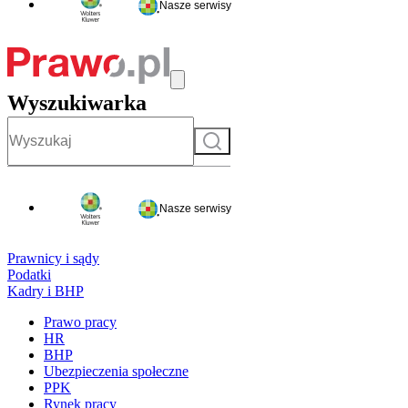
Nasze serwisy
Wyszukiwarka
Szukaj
Nasze serwisy
Prawnicy i sądy
Podatki
Kadry i BHP
Prawo pracy
HR
BHP
Ubezpieczenia społeczne
PPK
Rynek pracy