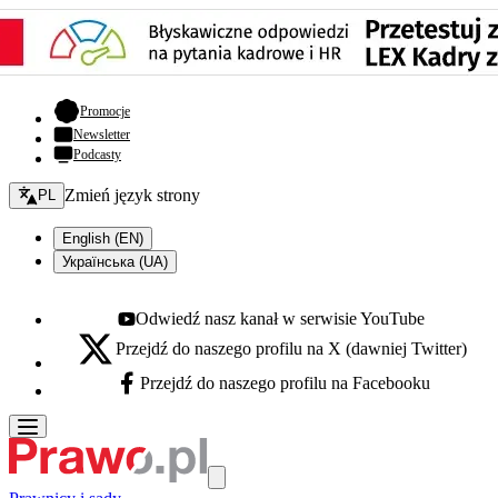
- otwiera się w nowej karcie
Promocje
Newsletter
Podcasty
Zmień język - bieżący:
Zmień język strony
PL
English (EN)
Українська (UA)
Odwiedź nasz kanał w serwisie YouTube
Youtube - otwiera się w nowej karcie
Przejdź do naszego profilu na X (dawniej Twitter)
X - otwiera się w nowej karcie
Przejdź do naszego profilu na Facebooku
Facebook - otwiera się w nowej karcie