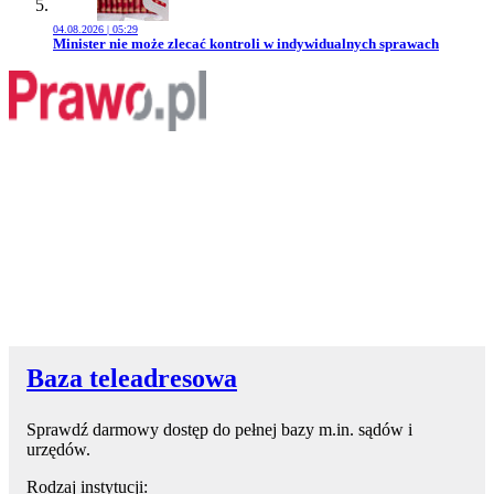
04.08.2026 | 05:29
Przejdź do artykułu:
Minister nie może zlecać kontroli w indywidualnych sprawach
Baza teleadresowa
Sprawdź darmowy dostęp do pełnej bazy m.in. sądów i
urzędów.
Rodzaj instytucji: