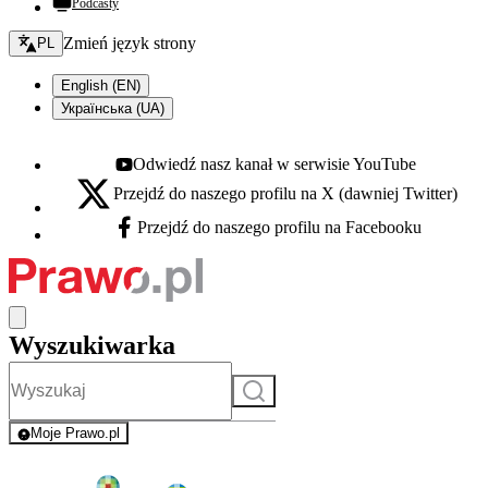
Podcasty
Zmień język - bieżący:
Zmień język strony
PL
English (EN)
Українська (UA)
Odwiedź nasz kanał w serwisie YouTube
Youtube - otwiera się w nowej karcie
Przejdź do naszego profilu na X (dawniej Twitter)
X - otwiera się w nowej karcie
Przejdź do naszego profilu na Facebooku
Facebook - otwiera się w nowej karcie
Wyszukiwarka
Szukaj
Moje Prawo.pl
- rejestracja i logowanie do serwisu