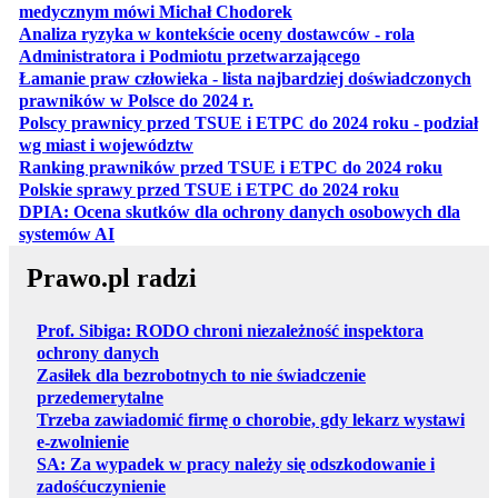
otwiera się w nowej karcie
medycznym mówi Michał Chodorek
Analiza ryzyka w kontekście oceny dostawców - rola
otwiera się w nowe
Administratora i Podmiotu przetwarzającego
Łamanie praw człowieka - lista najbardziej doświadczonych
otwiera się w nowej karcie
prawników w Polsce do 2024 r.
Polscy prawnicy przed TSUE i ETPC do 2024 roku - podział
otwiera się w nowej karcie
wg miast i województw
otwiera
Ranking prawników przed TSUE i ETPC do 2024 roku
otwiera się w
Polskie sprawy przed TSUE i ETPC do 2024 roku
DPIA: Ocena skutków dla ochrony danych osobowych dla
otwiera się w nowej karcie
systemów AI
Prawo.pl radzi
Prof. Sibiga: RODO chroni niezależność inspektora
ochrony danych
Zasiłek dla bezrobotnych to nie świadczenie
przedemerytalne
Trzeba zawiadomić firmę o chorobie, gdy lekarz wystawi
e-zwolnienie
SA: Za wypadek w pracy należy się odszkodowanie i
zadośćuczynienie