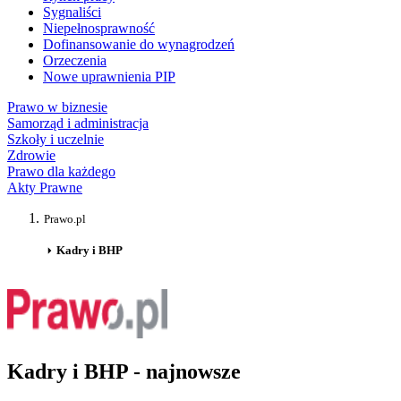
Sygnaliści
Niepełnosprawność
Dofinansowanie do wynagrodzeń
Orzeczenia
Nowe uprawnienia PIP
Prawo w biznesie
Samorząd i administracja
Szkoły i uczelnie
Zdrowie
Prawo dla każdego
Akty Prawne
Prawo.pl
Kadry i BHP
Kadry i BHP - najnowsze