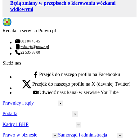
Będą zmiany w przepisach o kierowaniu wózkami
widłowymi
Redakcja serwisu Prawo.pl
801 04 45 45
Numer telefonu:
redakcja@prawo.pl
Adres email:
22 535 88 00
Numer telefonu:
Śledź nas
Przejdź do naszego profilu na Facebooku
facebook - otwiera się w nowej karcie
Przejdź do naszego profilu na X (dawniej Twitter)
x - otwiera się w nowej karcie
Odwiedź nasz kanał w serwisie YouTube
youtube - otwiera się w nowej karcie
Prawnicy i sądy
Podatki
Wymiar sprawiedliwości
Prawnicy
Kadry i BHP
PIT
Prokuratura
CIT
Prawo w biznesie
Samorząd i administracja
Policja