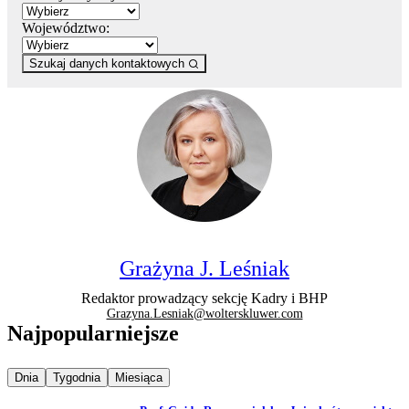
Województwo:
Szukaj danych kontaktowych
Grażyna J. Leśniak
Redaktor prowadzący sekcję Kadry i BHP
Grazyna.Lesniak@wolterskluwer.com
Najpopularniejsze
Najpopularniejsze wiadomości z
Najpopularniejsze wiadomości z
Najpopularniejsze wiadomości z
Dnia
Tygodnia
Miesiąca