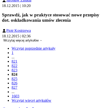
Jarosław Zasada
18.12.2015 | 10:20
Sprawdź, jak w praktyce stosować nowe przepisy
dot. oskładkowania umów zlecenia
Piotr Kostrzewa
18.12.2015 | 02:36
Wczytaj więcej artykułów
Wczytaj poprzednie artykuły
1
...
821
822
823
824
825
826
827
...
1603
Wczytaj więcej artykułów