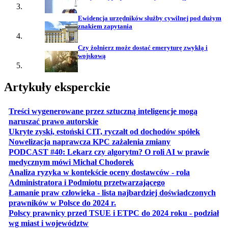
Ewidencja urzędników służby cywilnej pod dużym
znakiem zapytania
Czy żołnierz może dostać emeryturę zwykłą i
wojskową
Artykuły eksperckie
Treści wygenerowane przez sztuczną inteligencje mogą
otwiera się w nowej karcie
naruszać prawo autorskie
otwiera 
Ukryte zyski, estoński CIT, ryczałt od dochodów spółek
otwiera się w no
Nowelizacja naprawcza KPC zażalenia zmiany
PODCAST #40: Lekarz czy algorytm? O roli AI w prawie
otwiera się w nowej karcie
medycznym mówi Michał Chodorek
Analiza ryzyka w kontekście oceny dostawców - rola
otwiera się w nowe
Administratora i Podmiotu przetwarzającego
Łamanie praw człowieka - lista najbardziej doświadczonych
otwiera się w nowej karcie
prawników w Polsce do 2024 r.
Polscy prawnicy przed TSUE i ETPC do 2024 roku - podział
otwiera się w nowej karcie
wg miast i województw