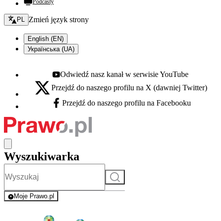
Podcasty
Zmień język - bieżący:
Zmień język strony
PL
English (EN)
Українська (UA)
Odwiedź nasz kanał w serwisie YouTube
Youtube - otwiera się w nowej karcie
Przejdź do naszego profilu na X (dawniej Twitter)
X - otwiera się w nowej karcie
Przejdź do naszego profilu na Facebooku
Facebook - otwiera się w nowej karcie
Wyszukiwarka
Szukaj
Moje Prawo.pl
- rejestracja i logowanie do serwisu