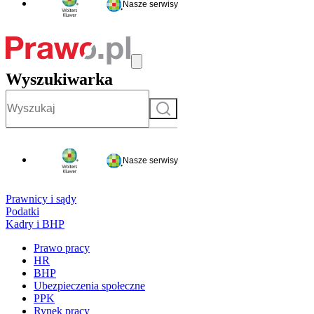
Nasze serwisy
Wyszukiwarka
Szukaj
Nasze serwisy
Prawnicy i sądy
Podatki
Kadry i BHP
Prawo pracy
HR
BHP
Ubezpieczenia społeczne
PPK
Rynek pracy