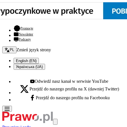
- otwiera się w nowej karcie
Promocje
Newsletter
Podcasty
Zmień język - bieżący:
Zmień język strony
PL
English (EN)
Українська (UA)
Odwiedź nasz kanał w serwisie YouTube
Youtube - otwiera się w nowej karcie
Przejdź do naszego profilu na X (dawniej Twitter)
X - otwiera się w nowej karcie
Przejdź do naszego profilu na Facebooku
Facebook - otwiera się w nowej karcie