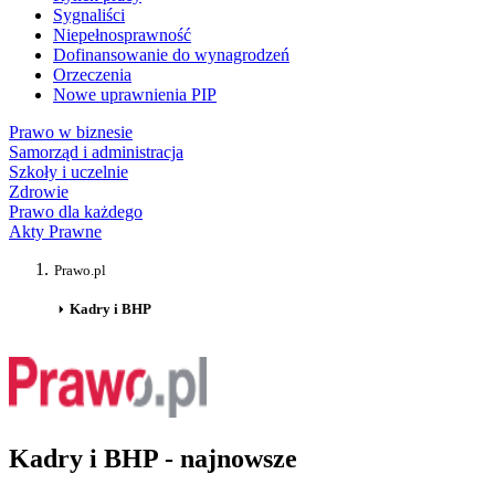
Sygnaliści
Niepełnosprawność
Dofinansowanie do wynagrodzeń
Orzeczenia
Nowe uprawnienia PIP
Prawo w biznesie
Samorząd i administracja
Szkoły i uczelnie
Zdrowie
Prawo dla każdego
Akty Prawne
Prawo.pl
Kadry i BHP
Kadry i BHP - najnowsze