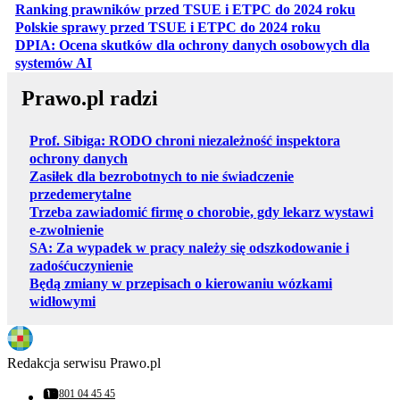
otwiera
Ranking prawników przed TSUE i ETPC do 2024 roku
otwiera się w
Polskie sprawy przed TSUE i ETPC do 2024 roku
DPIA: Ocena skutków dla ochrony danych osobowych dla
otwiera się w nowej karcie
systemów AI
Prawo.pl radzi
Prof. Sibiga: RODO chroni niezależność inspektora
ochrony danych
Zasiłek dla bezrobotnych to nie świadczenie
przedemerytalne
Trzeba zawiadomić firmę o chorobie, gdy lekarz wystawi
e-zwolnienie
SA: Za wypadek w pracy należy się odszkodowanie i
zadośćuczynienie
Będą zmiany w przepisach o kierowaniu wózkami
widłowymi
Redakcja serwisu Prawo.pl
801 04 45 45