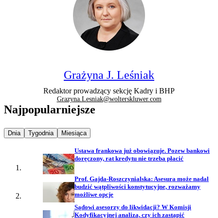
Grażyna J. Leśniak
Redaktor prowadzący sekcję Kadry i BHP
Grazyna.Lesniak@wolterskluwer.com
Najpopularniejsze
Najpopularniejsze wiadomości z
Najpopularniejsze wiadomości z
Najpopularniejsze wiadomości z
Dnia
Tygodnia
Miesiąca
Ustawa frankowa już obowiązuje. Pozew bankowi
doręczony, rat kredytu nie trzeba płacić
Prof. Gajda-Roszczynialska: Asesura może nadal
budzić wątpliwości konstytucyjne, rozważamy
możliwe opcje
Sądowi asesorzy do likwidacji? W Komisji
Kodyfikacyjnej analiza, czy ich zastąpić