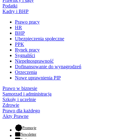
Prawnicy i sądy
Podatki
Kadry i BHP
Prawo pracy
HR
BHP
Ubezpieczenia społeczne
PPK
Rynek pracy
Sygnaliści
Niepełnosprawność
Dofinansowanie do wynagrodzeń
Orzeczenia
Nowe uprawnienia PIP
Prawo w biznesie
Samorząd i administracja
Szkoły i uczelnie
Zdrowie
Prawo dla każdego
Akty Prawne
- otwiera się w nowej karcie
Promocje
Newsletter