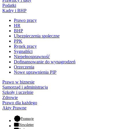
Prawnicy i sądy
Podatki
Kadry i BHP
Prawo pracy
HR
BHP
Ubezpieczenia społeczne
PPK
Rynek pracy
Sygnaliści
Niepełnosprawność
Dofinansowanie do wynagrodzeń
Orzeczenia
Nowe uprawnienia PIP
Prawo w biznesie
Samorząd i administracja
Szkoły i uczelnie
Zdrowie
Prawo dla każdego
Akty Prawne
- otwiera się w nowej karcie
Promocje
Newsletter