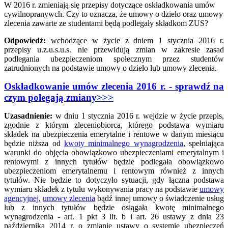
W 2016 r. zmieniają się przepisy dotyczące oskładkowania umów
cywilnopranywch. Czy to oznacza, że umowy o dzieło oraz umowy
zlecenia zawarte ze studentami będą podlegały składkom ZUS?
Odpowiedź:
wchodzące w życie z dniem 1 stycznia 2016 r.
przepisy u.z.u.s.u.s. nie przewidują zmian w zakresie zasad
podlegania ubezpieczeniom społecznym przez studentów
zatrudnionych na podstawie umowy o dzieło lub umowy zlecenia.
Oskładkowanie umów zlecenia 2016 r. - sprawdź na
czym polegają zmiany>>>
Uzasadnienie:
w dniu 1 stycznia 2016 r. wejdzie w życie przepis,
zgodnie z którym zleceniobiorca, którego podstawa wymiaru
składek na ubezpieczenia emerytalne i rentowe w danym miesiącu
będzie niższa od
kwoty minimalnego wynagrodzenia
, spełniająca
warunki do objęcia obowiązkowo ubezpieczeniami emerytalnym i
rentowymi z innych tytułów będzie podlegała obowiązkowo
ubezpieczeniom emerytalnemu i rentowym również z innych
tytułów. Nie będzie to dotyczyło sytuacji, gdy łączna podstawa
wymiaru składek z tytułu wykonywania pracy na podstawie
umowy
agencyjnej
,
umowy zlecenia
bądź innej umowy o świadczenie usług
lub z innych tytułów będzie osiągała kwotę minimalnego
wynagrodzenia - art. 1 pkt 3 lit. b i art. 26 ustawy z dnia 23
października 2014 r. o zmianie ustawy o systemie ubezpieczeń