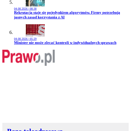
04.08.2026 | 08:38
Przejdź do artykułu:
Rekrutacja staje się pojedynkiem algorytmów. Firmy potrzebują
jasnych zasad korzystania z AI
04.08.2026 | 05:29
Przejdź do artykułu:
Minister nie może zlecać kontroli w indywidualnych sprawach