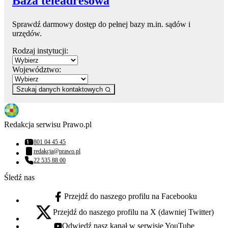
Baza teleadresowa
Sprawdź darmowy dostęp do pełnej bazy m.in. sądów i
urzędów.
Rodzaj instytucji:
Województwo:
Szukaj danych kontaktowych
Redakcja serwisu Prawo.pl
801 04 45 45
Numer telefonu:
redakcja@prawo.pl
Adres email:
22 535 88 00
Numer telefonu:
Śledź nas
Przejdź do naszego profilu na Facebooku
facebook - otwiera się w nowej karcie
Przejdź do naszego profilu na X (dawniej Twitter)
x - otwiera się w nowej karcie
Odwiedź nasz kanał w serwisie YouTube