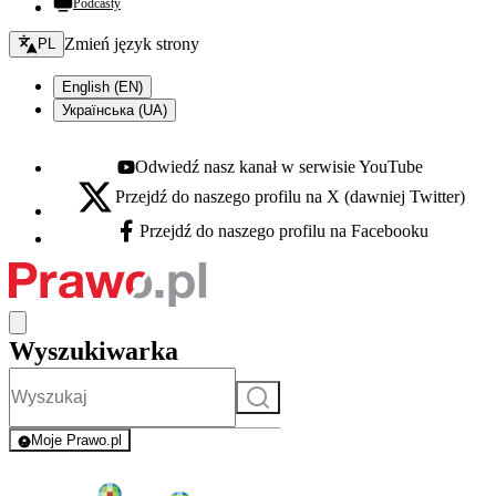
Podcasty
Zmień język - bieżący:
Zmień język strony
PL
English (EN)
Українська (UA)
Odwiedź nasz kanał w serwisie YouTube
Youtube - otwiera się w nowej karcie
Przejdź do naszego profilu na X (dawniej Twitter)
X - otwiera się w nowej karcie
Przejdź do naszego profilu na Facebooku
Facebook - otwiera się w nowej karcie
Wyszukiwarka
Szukaj
Moje Prawo.pl
- rejestracja i logowanie do serwisu