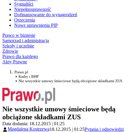
Sygnaliści
Niepełnosprawność
Dofinansowanie do wynagrodzeń
Orzeczenia
Nowe uprawnienia PIP
Prawo w biznesie
Samorząd i administracja
Szkoły i uczelnie
Zdrowie
Prawo dla każdego
Akty Prawne
Prawo.pl
Kadry i BHP
Nie wszystkie umowy śmieciowe będą obciążone składkami ZUS
Nie wszystkie umowy śmieciowe będą
obciążone składkami ZUS
Data dodania: 18.12.2015 | 01:25
Magdalena Kostrzewa
18.12.2015 | 01:25
Pytania i odpowiedzi