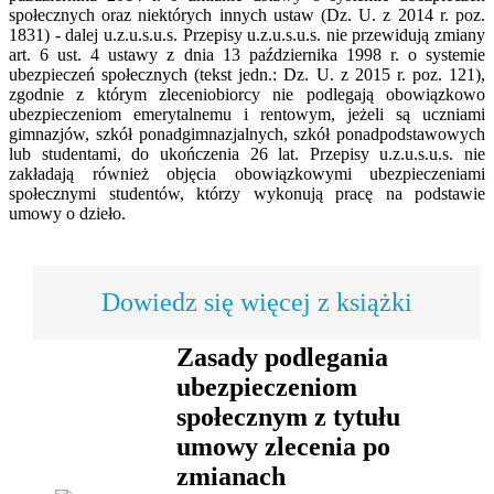
społecznych oraz niektórych innych ustaw (Dz. U. z 2014 r. poz.
1831) - dalej u.z.u.s.u.s. Przepisy u.z.u.s.u.s. nie przewidują zmiany
art. 6 ust. 4 ustawy z dnia 13 października 1998 r. o systemie
ubezpieczeń społecznych (tekst jedn.: Dz. U. z 2015 r. poz. 121),
zgodnie z którym zleceniobiorcy nie podlegają obowiązkowo
ubezpieczeniom emerytalnemu i rentowym, jeżeli są uczniami
gimnazjów, szkół ponadgimnazjalnych, szkół ponadpodstawowych
lub studentami, do ukończenia 26 lat. Przepisy u.z.u.s.u.s. nie
zakładają również objęcia obowiązkowymi ubezpieczeniami
społecznymi studentów, którzy wykonują pracę na podstawie
umowy o dzieło.
Dowiedz się więcej z książki
Zasady podlegania
ubezpieczeniom
społecznym z tytułu
umowy zlecenia po
zmianach