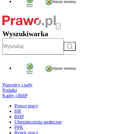
Nasze serwisy
Wyszukiwarka
Szukaj
Nasze serwisy
Prawnicy i sądy
Podatki
Kadry i BHP
Prawo pracy
HR
BHP
Ubezpieczenia społeczne
PPK
Rynek pracy