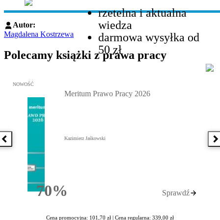
rzetelna i aktualna
wiedza
Autor:
Magdalena Kostrzewa
darmowa wysyłka od
50 zł
Polecamy książki z prawa pracy
Przejdź do: Meritum Prawo Pracy 2026, Kazimierz Jaśkowski - otw
NOWOŚĆ
Meritum Prawo Pracy 2026
Kazimierz Jaśkowski
Poprzednia książka
N
70%
Sprawdź
Rabatu
Cena promocyjna: 101,70 zł |
Cena regularna: 339,00 zł