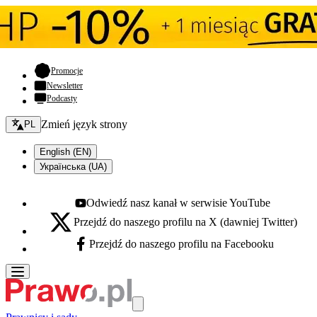
- otwiera się w nowej karcie
Promocje
Newsletter
Podcasty
Zmień język - bieżący:
Zmień język strony
PL
English (EN)
Українська (UA)
Odwiedź nasz kanał w serwisie YouTube
Youtube - otwiera się w nowej karcie
Przejdź do naszego profilu na X (dawniej Twitter)
X - otwiera się w nowej karcie
Przejdź do naszego profilu na Facebooku
Facebook - otwiera się w nowej karcie