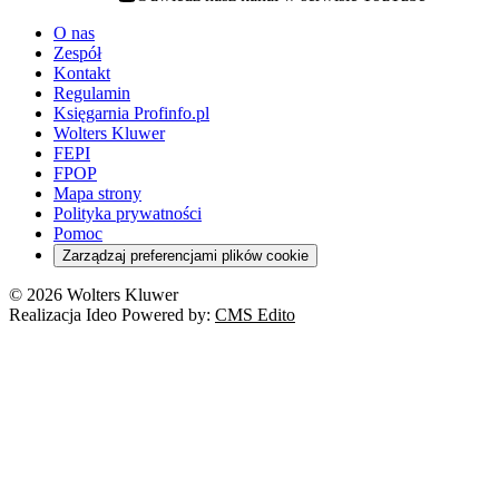
youtube - otwiera się w nowej karcie
O nas
Zespół
Kontakt
Regulamin
Księgarnia Profinfo.pl
Wolters Kluwer
FEPI
FPOP
Mapa strony
Polityka prywatności
Pomoc
Zarządzaj preferencjami plików cookie
© 2026 Wolters Kluwer
Realizacja Ideo Powered by:
CMS Edito