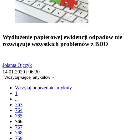
Wydłużenie papierowej ewidencji odpadów nie
rozwiązuje wszystkich problemów z BDO
Jolanta Ojczyk
14.01.2020 | 06:30
Wczytaj więcej artykułów
Wczytaj poprzednie artykuły
1
...
763
764
765
766
767
768
769