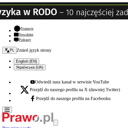
- otwiera się w nowej karcie
Promocje
Newsletter
Podcasty
Zmień język - bieżący:
Zmień język strony
PL
English (EN)
Українська (UA)
Odwiedź nasz kanał w serwisie YouTube
Youtube - otwiera się w nowej karcie
Przejdź do naszego profilu na X (dawniej Twitter)
X - otwiera się w nowej karcie
Przejdź do naszego profilu na Facebooku
Facebook - otwiera się w nowej karcie