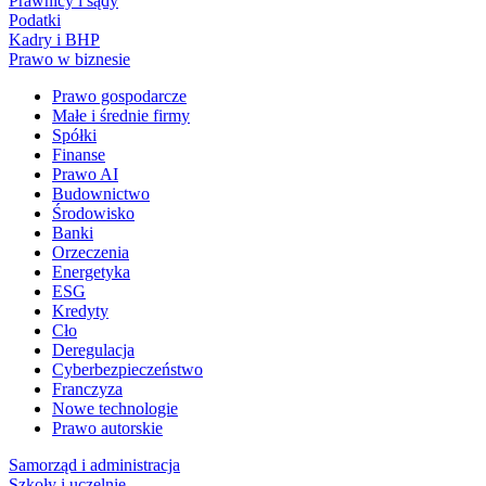
Prawnicy i sądy
Podatki
Kadry i BHP
Prawo w biznesie
Prawo gospodarcze
Małe i średnie firmy
Spółki
Finanse
Prawo AI
Budownictwo
Środowisko
Banki
Orzeczenia
Energetyka
ESG
Kredyty
Cło
Deregulacja
Cyberbezpieczeństwo
Franczyza
Nowe technologie
Prawo autorskie
Samorząd i administracja
Szkoły i uczelnie