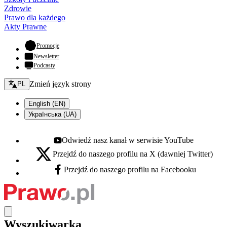
Zdrowie
Prawo dla każdego
Akty Prawne
- otwiera się w nowej karcie
Promocje
Newsletter
Podcasty
Zmień język - bieżący:
Zmień język strony
PL
English (EN)
Українська (UA)
Odwiedź nasz kanał w serwisie YouTube
Youtube - otwiera się w nowej karcie
Przejdź do naszego profilu na X (dawniej Twitter)
X - otwiera się w nowej karcie
Przejdź do naszego profilu na Facebooku
Facebook - otwiera się w nowej karcie
Wyszukiwarka