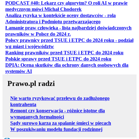
PODCAST #40: Lekarz czy algorytm? O roli AI w prawie
otwiera się w nowej karcie
medycznym mówi Michał Chodorek
Analiza ryzyka w kontekście oceny dostawców - rola
otwiera się w nowe
Administratora i Podmiotu przetwarzającego
Łamanie praw człowieka - lista najbardziej doświadczonych
otwiera się w nowej karcie
prawników w Polsce do 2024 r.
Polscy prawnicy przed TSUE i ETPC do 2024 roku - podział
otwiera się w nowej karcie
wg miast i województw
otwiera
Ranking prawników przed TSUE i ETPC do 2024 roku
otwiera się w
Polskie sprawy przed TSUE i ETPC do 2024 roku
DPIA: Ocena skutków dla ochrony danych osobowych dla
otwiera się w nowej karcie
systemów AI
Prawo.pl radzi
Nie warto ryzykować przelewu do zadłużonego
kontrahenta
Remont czy konserwacja - różnice istotne dla
wymaganych formalności
Sądy surowo karzą za spalanie śmieci w piecach
W poszukiwaniu modelu fundacji rodzinnej