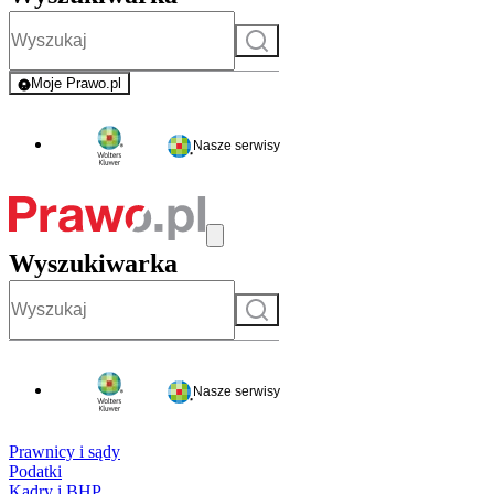
Szukaj
Moje Prawo.pl
- rejestracja i logowanie do serwisu
Nasze serwisy
Wyszukiwarka
Szukaj
Nasze serwisy
Prawnicy i sądy
Podatki
Kadry i BHP