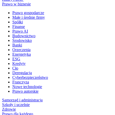
Prawo w biznesie
Prawo gospodarcze
Małe i średnie firmy
Spółki
Finanse
Prawo AI
Budownictwo
Środowisko
Banki
Orzeczenia
Energetyka
ESG
Kredyty
Cło
Deregulacja
Cyberbezpieczeństwo
Franczyza
Nowe technologie
Prawo autorskie
Samorząd i administracja
Szkoły i uczelnie
Zdrowie
Prawo dla każdego