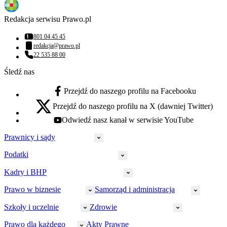
Redakcja serwisu Prawo.pl
801 04 45 45
Numer telefonu:
redakcja@prawo.pl
Adres email:
22 535 88 00
Numer telefonu:
Śledź nas
Przejdź do naszego profilu na Facebooku
facebook - otwiera się w nowej karcie
Przejdź do naszego profilu na X (dawniej Twitter)
x - otwiera się w nowej karcie
Odwiedź nasz kanał w serwisie YouTube
youtube - otwiera się w nowej karcie
Prawnicy i sądy
Podatki
Wymiar sprawiedliwości
Prawnicy
Kadry i BHP
PIT
Prokuratura
CIT
Prawo w biznesie
Samorząd i administracja
Policja
Prawo pracy
VAT
Rynek
HR
Szkoły i uczelnie
Zdrowie
Akcyza
Strefa aplikanta
Prawo gospodarcze
Samorząd terytorialny
BHP
Ordynacja
LegalTech
Małe i średnie firmy
Bezpieczeństwo publiczne
Prawo dla każdego
Akty Prawne
Ubezpieczenia społeczne
Rachunkowość
Sędziowie