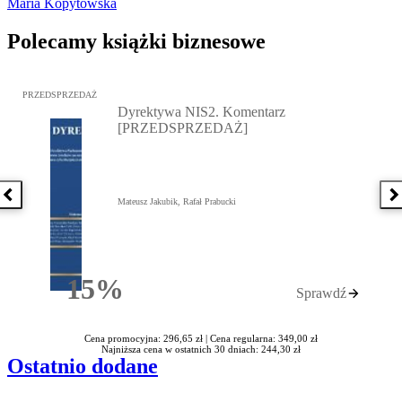
Maria Kopytowska
Polecamy książki biznesowe
Przejdź do: Dyrektywa NIS2. Komentarz [PRZEDSPRZEDAŻ], Mateu
PRZEDSPRZEDAŻ
Dyrektywa NIS2. Komentarz
[PRZEDSPRZEDAŻ]
Poprzednia książka
N
Mateusz Jakubik, Rafał Prabucki
15%
Sprawdź
Rabatu
Cena promocyjna: 296,65 zł |
Cena regularna: 349,00 zł
Najniższa cena w ostatnich 30 dniach: 244,30 zł
Ostatnio dodane