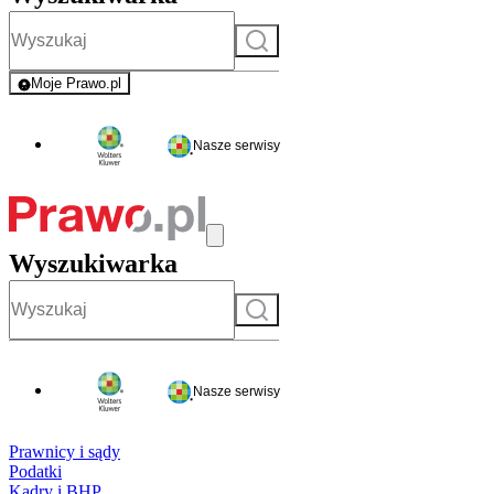
Szukaj
Moje Prawo.pl
- rejestracja i logowanie do serwisu
Nasze serwisy
Wyszukiwarka
Szukaj
Nasze serwisy
Prawnicy i sądy
Podatki
Kadry i BHP