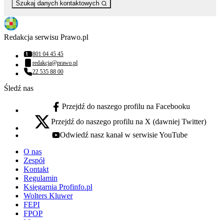
Szukaj danych kontaktowych
Redakcja serwisu Prawo.pl
801 04 45 45
Numer telefonu:
redakcja@prawo.pl
Adres email:
22 535 88 00
Numer telefonu:
Śledź nas
Przejdź do naszego profilu na Facebooku
facebook - otwiera się w nowej karcie
Przejdź do naszego profilu na X (dawniej Twitter)
x - otwiera się w nowej karcie
Odwiedź nasz kanał w serwisie YouTube
youtube - otwiera się w nowej karcie
O nas
Zespół
Kontakt
Regulamin
Księgarnia Profinfo.pl
Wolters Kluwer
FEPI
FPOP