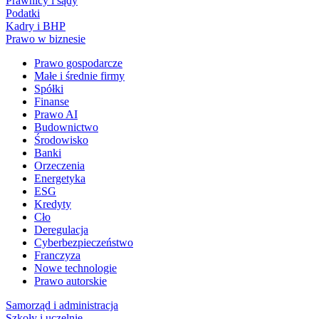
Prawnicy i sądy
Podatki
Kadry i BHP
Prawo w biznesie
Prawo gospodarcze
Małe i średnie firmy
Spółki
Finanse
Prawo AI
Budownictwo
Środowisko
Banki
Orzeczenia
Energetyka
ESG
Kredyty
Cło
Deregulacja
Cyberbezpieczeństwo
Franczyza
Nowe technologie
Prawo autorskie
Samorząd i administracja
Szkoły i uczelnie