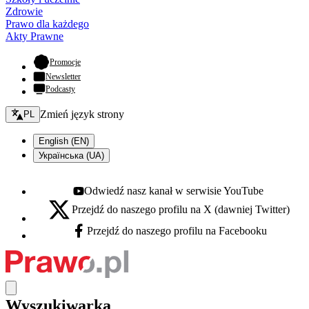
Zdrowie
Prawo dla każdego
Akty Prawne
- otwiera się w nowej karcie
Promocje
Newsletter
Podcasty
Zmień język - bieżący:
Zmień język strony
PL
English (EN)
Українська (UA)
Odwiedź nasz kanał w serwisie YouTube
Youtube - otwiera się w nowej karcie
Przejdź do naszego profilu na X (dawniej Twitter)
X - otwiera się w nowej karcie
Przejdź do naszego profilu na Facebooku
Facebook - otwiera się w nowej karcie
Wyszukiwarka