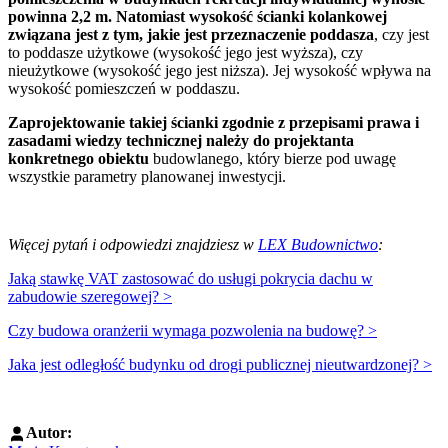
powinna 2,2 m.
Natomiast wysokość ścianki kolankowej
związana jest z tym, jakie jest przeznaczenie poddasza
, czy jest
to poddasze użytkowe (wysokość jego jest wyższa), czy
nieużytkowe (wysokość jego jest niższa). Jej wysokość wpływa na
wysokość pomieszczeń w poddaszu.
Zaprojektowanie takiej ścianki zgodnie z przepisami prawa i
zasadami wiedzy technicznej należy do projektanta
konkretnego obiektu
budowlanego, który bierze pod uwagę
wszystkie parametry planowanej inwestycji.
Więcej pytań i odpowiedzi znajdziesz w
LEX Budownictwo
:
Jaką stawkę VAT zastosować do usługi pokrycia dachu w
zabudowie szeregowej? >
Czy budowa oranżerii wymaga pozwolenia na budowę? >
Jaka jest odległość budynku od drogi publicznej nieutwardzonej? >
Autor: