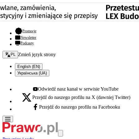
- otwiera się w nowej karcie
Promocje
Newsletter
Podcasty
Zmień język - bieżący:
Zmień język strony
PL
English (EN)
Українська (UA)
Odwiedź nasz kanał w serwisie YouTube
Youtube - otwiera się w nowej karcie
Przejdź do naszego profilu na X (dawniej Twitter)
X - otwiera się w nowej karcie
Przejdź do naszego profilu na Facebooku
Facebook - otwiera się w nowej karcie