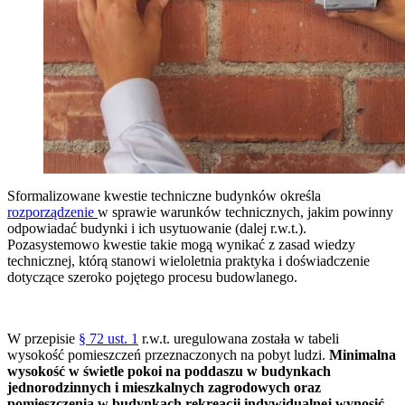
Sformalizowane kwestie techniczne budynków określa
rozporządzenie
w sprawie warunków technicznych, jakim powinny
odpowiadać budynki i ich usytuowanie (dalej r.w.t.).
Pozasystemowo kwestie takie mogą wynikać z zasad wiedzy
technicznej, którą stanowi wieloletnia praktyka i doświadczenie
dotyczące szeroko pojętego procesu budowlanego.
W przepisie
§ 72 ust. 1
r.w.t. uregulowana została w tabeli
wysokość pomieszczeń przeznaczonych na pobyt ludzi.
Minimalna
wysokość w świetle pokoi na poddaszu w budynkach
jednorodzinnych i mieszkalnych zagrodowych oraz
pomieszczenia w budynkach rekreacji indywidualnej wynosić