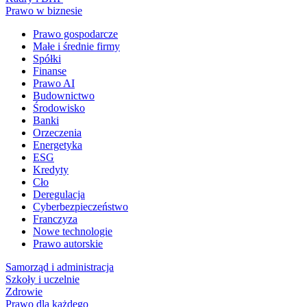
Prawo w biznesie
Prawo gospodarcze
Małe i średnie firmy
Spółki
Finanse
Prawo AI
Budownictwo
Środowisko
Banki
Orzeczenia
Energetyka
ESG
Kredyty
Cło
Deregulacja
Cyberbezpieczeństwo
Franczyza
Nowe technologie
Prawo autorskie
Samorząd i administracja
Szkoły i uczelnie
Zdrowie
Prawo dla każdego