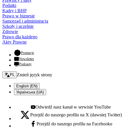
Prawnicy i sądy
Podatki
Kadry i BHP
Prawo w biznesie
Samorząd i administracja
Szkoły i uczelnie
Zdrowie
Prawo dla każdego
Akty Prawne
- otwiera się w nowej karcie
Promocje
Newsletter
Podcasty
Zmień język - bieżący:
Zmień język strony
PL
English (EN)
Українська (UA)
Odwiedź nasz kanał w serwisie YouTube
Youtube - otwiera się w nowej karcie
Przejdź do naszego profilu na X (dawniej Twitter)
X - otwiera się w nowej karcie
Przejdź do naszego profilu na Facebooku
Facebook - otwiera się w nowej karcie