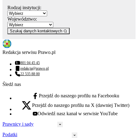
Rodzaj instytucji:
Województwo:
Szukaj danych kontaktowych
Redakcja serwisu Prawo.pl
801 04 45 45
Numer telefonu:
redakcja@prawo.pl
Adres email:
22 535 88 00
Numer telefonu:
Śledź nas
Przejdź do naszego profilu na Facebooku
facebook - otwiera się w nowej karcie
Przejdź do naszego profilu na X (dawniej Twitter)
x - otwiera się w nowej karcie
Odwiedź nasz kanał w serwisie YouTube
youtube - otwiera się w nowej karcie
Prawnicy i sądy
Podatki