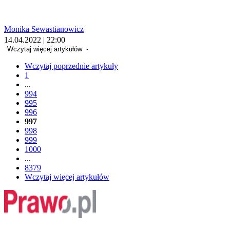
Monika Sewastianowicz
14.04.2022 | 22:00
Wczytaj więcej artykułów
Wczytaj poprzednie artykuły
1
...
994
995
996
997
998
999
1000
...
8379
Wczytaj więcej artykułów