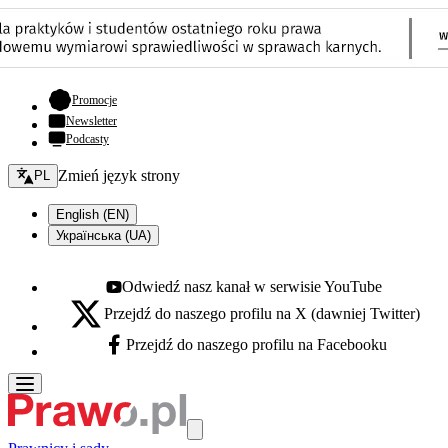
- otwiera się w nowej karcie
Promocje
Newsletter
Podcasty
Zmień język - bieżący:
Zmień język strony
PL
English (EN)
Українська (UA)
Odwiedź nasz kanał w serwisie YouTube
Youtube - otwiera się w nowej karcie
Przejdź do naszego profilu na X (dawniej Twitter)
X - otwiera się w nowej karcie
Przejdź do naszego profilu na Facebooku
Facebook - otwiera się w nowej karcie