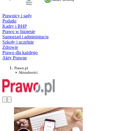
Prawnicy i sądy
Podatki
Kadry i BHP
Prawo w biznesie
Samorząd i administracja
Szkoły i uczelnie
Zdrowie
Prawo dla każdego
Akty Prawne
Prawo.pl
Aktualności