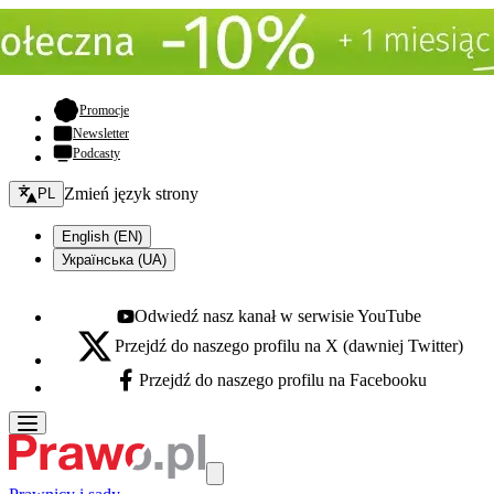
- otwiera się w nowej karcie
Promocje
Newsletter
Podcasty
Zmień język - bieżący:
Zmień język strony
PL
English (EN)
Українська (UA)
Odwiedź nasz kanał w serwisie YouTube
Youtube - otwiera się w nowej karcie
Przejdź do naszego profilu na X (dawniej Twitter)
X - otwiera się w nowej karcie
Przejdź do naszego profilu na Facebooku
Facebook - otwiera się w nowej karcie