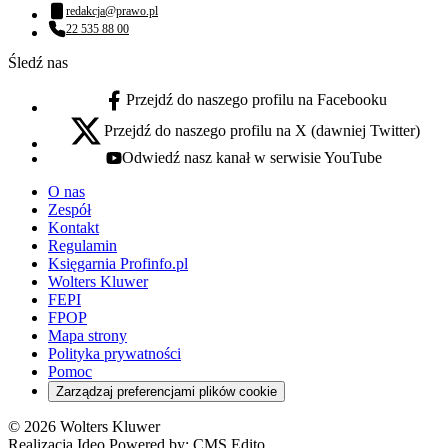
Numer telefonu:
redakcja@prawo.pl
Adres email:
22 535 88 00
Numer telefonu:
Śledź nas
Przejdź do naszego profilu na Facebooku
facebook - otwiera się w nowej karcie
Przejdź do naszego profilu na X (dawniej Twitter)
x - otwiera się w nowej karcie
Odwiedź nasz kanał w serwisie YouTube
youtube - otwiera się w nowej karcie
O nas
Zespół
Kontakt
Regulamin
Księgarnia Profinfo.pl
Wolters Kluwer
FEPI
FPOP
Mapa strony
Polityka prywatności
Pomoc
Zarządzaj preferencjami plików cookie
© 2026 Wolters Kluwer
Realizacja Ideo Powered by:
CMS Edito