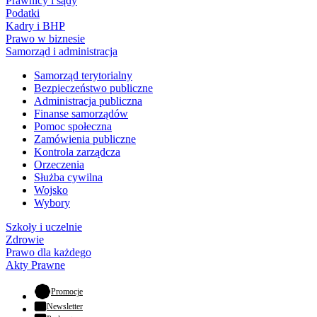
Prawnicy i sądy
Podatki
Kadry i BHP
Prawo w biznesie
Samorząd i administracja
Samorząd terytorialny
Bezpieczeństwo publiczne
Administracja publiczna
Finanse samorządów
Pomoc społeczna
Zamówienia publiczne
Kontrola zarządcza
Orzeczenia
Służba cywilna
Wojsko
Wybory
Szkoły i uczelnie
Zdrowie
Prawo dla każdego
Akty Prawne
- otwiera się w nowej karcie
Promocje
Newsletter