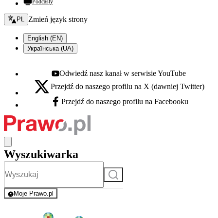
Podcasty
Zmień język - bieżący:
Zmień język strony
PL
English (EN)
Українська (UA)
Odwiedź nasz kanał w serwisie YouTube
Youtube - otwiera się w nowej karcie
Przejdź do naszego profilu na X (dawniej Twitter)
X - otwiera się w nowej karcie
Przejdź do naszego profilu na Facebooku
Facebook - otwiera się w nowej karcie
Wyszukiwarka
Szukaj
Moje Prawo.pl
- rejestracja i logowanie do serwisu