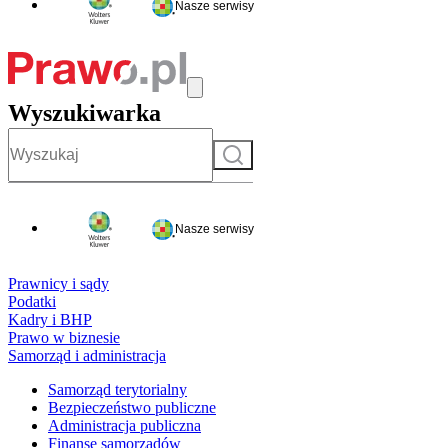
Nasze serwisy
Wyszukiwarka
Szukaj
Nasze serwisy
Prawnicy i sądy
Podatki
Kadry i BHP
Prawo w biznesie
Samorząd i administracja
Samorząd terytorialny
Bezpieczeństwo publiczne
Administracja publiczna
Finanse samorządów