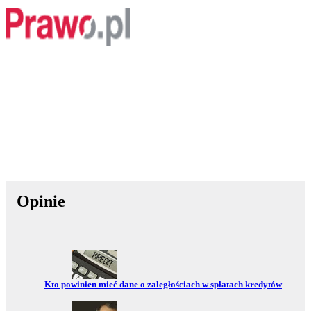
Opinie
Przejdź do:
Kto powinien mieć dane o zaległościach w spłatach kredytów