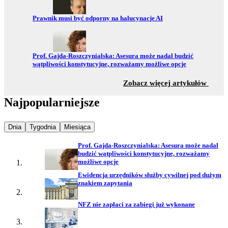
Przejdź do:
Prawnik musi być odporny na halucynacje AI
Przejdź do:
Prof. Gajda-Roszczynialska: Asesura może nadal budzić
wątpliwości konstytucyjne, rozważamy możliwe opcje
z sekc
Zobacz więcej artykułów
Najpopularniejsze
Najpopularniejsze wiadomości z
Najpopularniejsze wiadomości z
Najpopularniejsze wiadomości z
Dnia
Tygodnia
Miesiąca
Prof. Gajda-Roszczynialska: Asesura może nadal
budzić wątpliwości konstytucyjne, rozważamy
możliwe opcje
Ewidencja urzędników służby cywilnej pod dużym
znakiem zapytania
NFZ nie zapłaci za zabiegi już wykonane