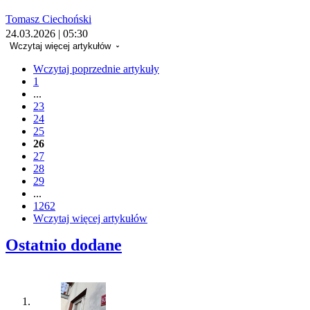
Tomasz Ciechoński
24.03.2026 | 05:30
Wczytaj więcej artykułów
Wczytaj poprzednie artykuły
1
...
23
24
25
26
27
28
29
...
1262
Wczytaj więcej artykułów
Ostatnio dodane