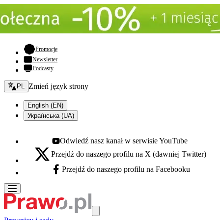
- otwiera się w nowej karcie
Promocje
Newsletter
Podcasty
Zmień język - bieżący:
Zmień język strony
PL
English (EN)
Українська (UA)
Odwiedź nasz kanał w serwisie YouTube
Youtube - otwiera się w nowej karcie
Przejdź do naszego profilu na X (dawniej Twitter)
X - otwiera się w nowej karcie
Przejdź do naszego profilu na Facebooku
Facebook - otwiera się w nowej karcie