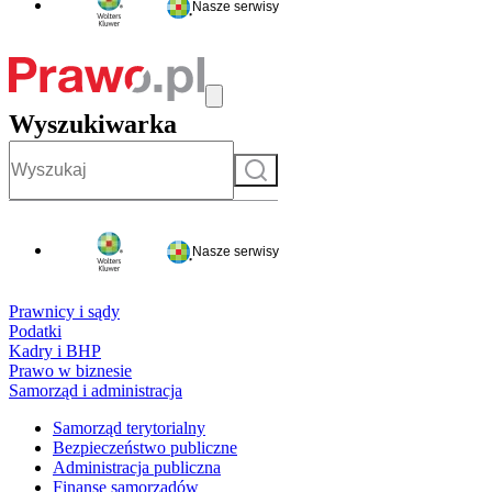
Nasze serwisy
Wyszukiwarka
Szukaj
Nasze serwisy
Prawnicy i sądy
Podatki
Kadry i BHP
Prawo w biznesie
Samorząd i administracja
Samorząd terytorialny
Bezpieczeństwo publiczne
Administracja publiczna
Finanse samorządów