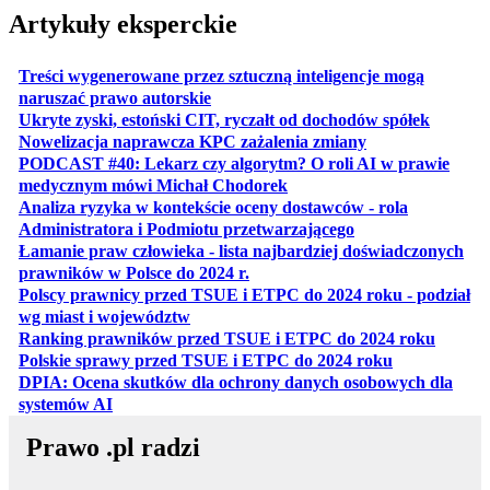
Artykuły eksperckie
Treści wygenerowane przez sztuczną inteligencje mogą
otwiera się w nowej karcie
naruszać prawo autorskie
otwiera 
Ukryte zyski, estoński CIT, ryczałt od dochodów spółek
otwiera się w no
Nowelizacja naprawcza KPC zażalenia zmiany
PODCAST #40: Lekarz czy algorytm? O roli AI w prawie
otwiera się w nowej karcie
medycznym mówi Michał Chodorek
Analiza ryzyka w kontekście oceny dostawców - rola
otwiera się w nowe
Administratora i Podmiotu przetwarzającego
Łamanie praw człowieka - lista najbardziej doświadczonych
otwiera się w nowej karcie
prawników w Polsce do 2024 r.
Polscy prawnicy przed TSUE i ETPC do 2024 roku - podział
otwiera się w nowej karcie
wg miast i województw
otwiera
Ranking prawników przed TSUE i ETPC do 2024 roku
otwiera się w
Polskie sprawy przed TSUE i ETPC do 2024 roku
DPIA: Ocena skutków dla ochrony danych osobowych dla
otwiera się w nowej karcie
systemów AI
Prawo .pl radzi