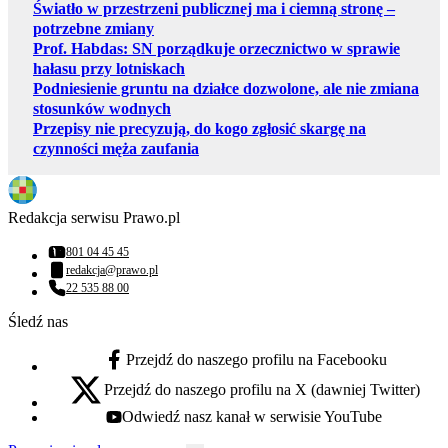
Światło w przestrzeni publicznej ma i ciemną stronę –
potrzebne zmiany
Prof. Habdas: SN porządkuje orzecznictwo w sprawie
hałasu przy lotniskach
Podniesienie gruntu na działce dozwolone, ale nie zmiana
stosunków wodnych
Przepisy nie precyzują, do kogo zgłosić skargę na
czynności męża zaufania
Redakcja serwisu Prawo.pl
801 04 45 45
Numer telefonu:
redakcja@prawo.pl
Adres email:
22 535 88 00
Numer telefonu:
Śledź nas
Przejdź do naszego profilu na Facebooku
facebook - otwiera się w nowej karcie
Przejdź do naszego profilu na X (dawniej Twitter)
x - otwiera się w nowej karcie
Odwiedź nasz kanał w serwisie YouTube
youtube - otwiera się w nowej karcie