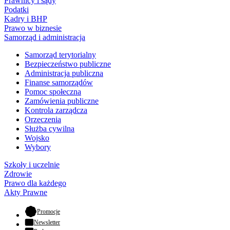
Prawnicy i sądy
Podatki
Kadry i BHP
Prawo w biznesie
Samorząd i administracja
Samorząd terytorialny
Bezpieczeństwo publiczne
Administracja publiczna
Finanse samorządów
Pomoc społeczna
Zamówienia publiczne
Kontrola zarządcza
Orzeczenia
Służba cywilna
Wojsko
Wybory
Szkoły i uczelnie
Zdrowie
Prawo dla każdego
Akty Prawne
- otwiera się w nowej karcie
Promocje
Newsletter