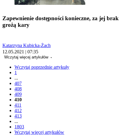
Zapewnienie dostępności konieczne, za jej brak
grożą kary
Katarzyna Kubicka-Żach
12.05.2021 | 07:35
Wczytaj więcej artykułów
Wczytaj poprzednie artykuły
1
...
407
408
409
410
411
412
413
...
1803
Wczytaj więcej artykułów