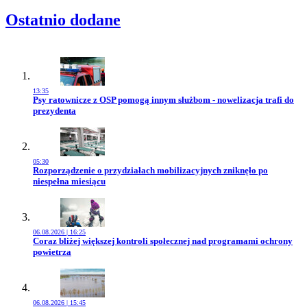
Ostatnio dodane
13:35
Przejdź do artykułu:
Psy ratownicze z OSP pomogą innym służbom - nowelizacja trafi do
prezydenta
05:30
Przejdź do artykułu:
Rozporządzenie o przydziałach mobilizacyjnych zniknęło po
niespełna miesiącu
06.08.2026 | 16:25
Przejdź do artykułu:
Coraz bliżej większej kontroli społecznej nad programami ochrony
powietrza
06.08.2026 | 15:45