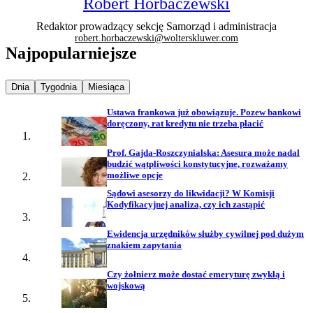
Robert Horbaczewski
Redaktor prowadzący sekcję Samorząd i administracja
robert.horbaczewski@wolterskluwer.com
Najpopularniejsze
Najpopularniejsze wiadomości z
Najpopularniejsze wiadomości z
Najpopularniejsze wiadomości z
Dnia
Tygodnia
Miesiąca
Ustawa frankowa już obowiązuje. Pozew bankowi
doręczony, rat kredytu nie trzeba płacić
Prof. Gajda-Roszczynialska: Asesura może nadal
budzić wątpliwości konstytucyjne, rozważamy
możliwe opcje
Sądowi asesorzy do likwidacji? W Komisji
Kodyfikacyjnej analiza, czy ich zastąpić
Ewidencja urzędników służby cywilnej pod dużym
znakiem zapytania
Czy żołnierz może dostać emeryturę zwykłą i
wojskową