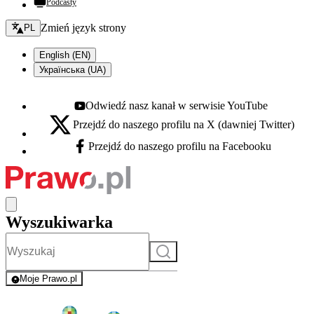
Podcasty
Zmień język - bieżący:
Zmień język strony
PL
English (EN)
Українська (UA)
Odwiedź nasz kanał w serwisie YouTube
Youtube - otwiera się w nowej karcie
Przejdź do naszego profilu na X (dawniej Twitter)
X - otwiera się w nowej karcie
Przejdź do naszego profilu na Facebooku
Facebook - otwiera się w nowej karcie
Wyszukiwarka
Szukaj
Moje Prawo.pl
- rejestracja i logowanie do serwisu