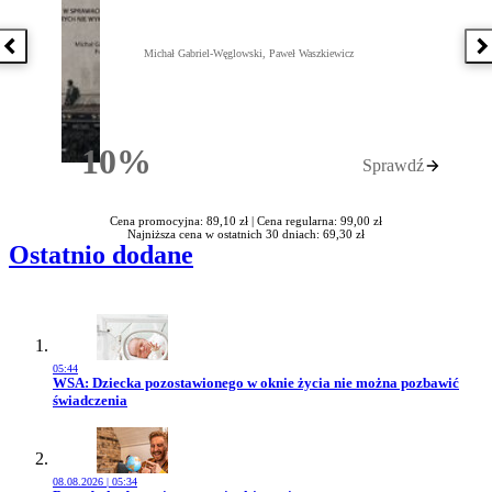
Poprzednia książka
N
Michał Gabriel-Węglowski, Paweł Waszkiewicz
10%
Sprawdź
Rabatu
Cena promocyjna: 89,10 zł |
Cena regularna: 99,00 zł
Najniższa cena w ostatnich 30 dniach: 69,30 zł
Ostatnio dodane
05:44
Przejdź do artykułu:
WSA: Dziecka pozostawionego w oknie życia nie można pozbawić
świadczenia
08.08.2026 | 05:34