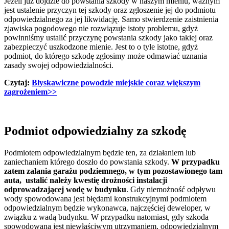
Jeżeli już dojdzie do powstania szkody w naszym mieniu, ważnym
jest ustalenie przyczyn tej szkody oraz zgłoszenie jej do podmiotu
odpowiedzialnego za jej likwidację. Samo stwierdzenie zaistnienia
zjawiska pogodowego nie rozwiązuje istoty problemu, gdyż
powinniśmy ustalić przyczynę powstania szkody jako takiej oraz
zabezpieczyć uszkodzone mienie. Jest to o tyle istotne, gdyż
podmiot, do którego szkodę zgłosimy może odmawiać uznania
zasady swojej odpowiedzialności.
Czytaj:
Błyskawiczne powodzie miejskie coraz większym
zagrożeniem>>
Podmiot odpowiedzialny za szkodę
Podmiotem odpowiedzialnym będzie ten, za działaniem lub
zaniechaniem którego doszło do powstania szkody.
W przypadku
zatem zalania garażu podziemnego, w tym pozostawionego tam
auta, ustalić należy kwestię drożności instalacji
odprowadzającej wodę w budynku
. Gdy niemożność odpływu
wody spowodowana jest błędami konstrukcyjnymi podmiotem
odpowiedzialnym będzie wykonawca, najczęściej deweloper, w
związku z wadą budynku. W przypadku natomiast, gdy szkoda
spowodowana jest niewłaściwym utrzymaniem, odpowiedzialnym