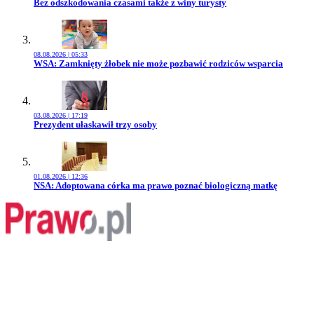
Przejdź do artykułu:
Bez odszkodowania czasami także z winy turysty
08.08.2026 | 05:33
Przejdź do artykułu:
WSA: Zamknięty żłobek nie może pozbawić rodziców wsparcia
03.08.2026 | 17:19
Przejdź do artykułu:
Prezydent ułaskawił trzy osoby
01.08.2026 | 12:36
Przejdź do artykułu:
NSA: Adoptowana córka ma prawo poznać biologiczną matkę