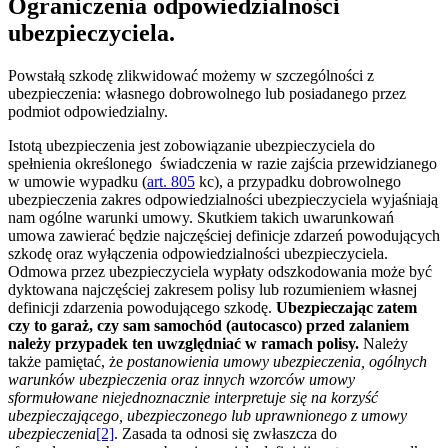
Ograniczenia odpowiedzialności
ubezpieczyciela.
Powstałą szkodę zlikwidować możemy w szczególności z
ubezpieczenia: własnego dobrowolnego lub posiadanego przez
podmiot odpowiedzialny.
Istotą ubezpieczenia jest zobowiązanie ubezpieczyciela do
spełnienia określonego świadczenia w razie zajścia przewidzianego
w umowie wypadku (
art. 805
kc), a przypadku dobrowolnego
ubezpieczenia zakres odpowiedzialności ubezpieczyciela wyjaśniają
nam ogólne warunki umowy. Skutkiem takich uwarunkowań
umowa zawierać będzie najczęściej definicje zdarzeń powodujących
szkodę oraz wyłączenia odpowiedzialności ubezpieczyciela.
Odmowa przez ubezpieczyciela wypłaty odszkodowania może być
dyktowana najczęściej zakresem polisy lub rozumieniem własnej
definicji zdarzenia powodującego szkodę.
Ubezpieczając zatem
czy to garaż, czy sam samochód (autocasco) przed zalaniem
należy przypadek ten uwzględniać w ramach polisy.
Należy
także pamiętać, że
postanowienia umowy ubezpieczenia, ogólnych
warunków ubezpieczenia oraz innych wzorców umowy
sformułowane niejednoznacznie interpretuje się na korzyść
ubezpieczającego, ubezpieczonego lub uprawnionego z umowy
ubezpieczenia
[2]
. Zasada ta odnosi się zwłaszcza do