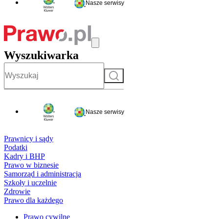
Nasze serwisy
Wyszukiwarka
Szukaj
Nasze serwisy
Prawnicy i sądy
Podatki
Kadry i BHP
Prawo w biznesie
Samorząd i administracja
Szkoły i uczelnie
Zdrowie
Prawo dla każdego
Prawo cywilne