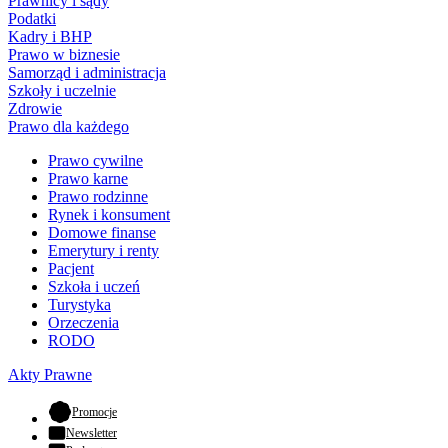
Prawnicy i sądy
Podatki
Kadry i BHP
Prawo w biznesie
Samorząd i administracja
Szkoły i uczelnie
Zdrowie
Prawo dla każdego
Prawo cywilne
Prawo karne
Prawo rodzinne
Rynek i konsument
Domowe finanse
Emerytury i renty
Pacjent
Szkoła i uczeń
Turystyka
Orzeczenia
RODO
Akty Prawne
- otwiera się w nowej karcie
Promocje
Newsletter