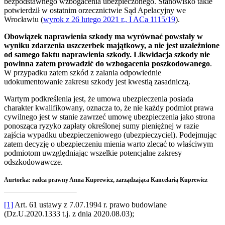
bezpodstawnego wzbogacenia ubezpieczonego. Stanowisko takie
potwierdził w ostatnim orzecznictwie Sąd Apelacyjny we
Wrocławiu (
wyrok z 26 lutego 2021 r., I ACa 1115/19
).
Obowiązek naprawienia szkody ma wyrównać powstały w
wyniku zdarzenia uszczerbek majątkowy, a nie jest uzależnione
od samego faktu naprawienia szkody. Likwidacja szkody nie
powinna zatem prowadzić do wzbogacenia poszkodowanego
.
W przypadku zatem szkód z zalania odpowiednie
udokumentowanie zakresu szkody jest kwestią zasadniczą.
Wartym podkreślenia jest, że umowa ubezpieczenia posiada
charakter kwalifikowany, oznacza to, że nie każdy podmiot prawa
cywilnego jest w stanie zawrzeć umowę ubezpieczenia jako strona
ponosząca ryzyko zapłaty określonej sumy pieniężnej w razie
zajścia wypadku ubezpieczeniowego (ubezpieczyciel). Podejmując
zatem decyzję o ubezpieczeniu mienia warto zlecać to właściwym
podmiotom uwzględniając wszelkie potencjalne zakresy
odszkodowawcze.
Aurtorka: radca prawny
Anna Kuprewicz, zarządzająca Kancelarią Kuprewicz
[1]
Art. 61 ustawy z 7.07.1994 r. prawo budowlane
(Dz.U.2020.1333 t.j. z dnia 2020.08.03);