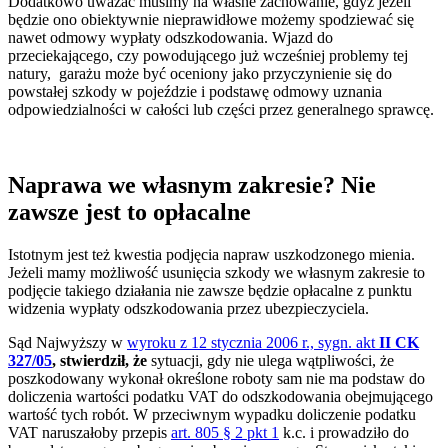
Dodatkowo uważać musimy na własne zachowanie, gdyż jeżeli
będzie ono obiektywnie nieprawidłowe możemy spodziewać się
nawet odmowy wypłaty odszkodowania. Wjazd do
przeciekającego, czy powodującego już wcześniej problemy tej
natury, garażu może być oceniony jako przyczynienie się do
powstałej szkody w pojeździe i podstawę odmowy uznania
odpowiedzialności w całości lub części przez generalnego sprawcę.
Naprawa we własnym zakresie? Nie
zawsze jest to opłacalne
Istotnym jest też kwestia podjęcia napraw uszkodzonego mienia.
Jeżeli mamy możliwość usunięcia szkody we własnym zakresie to
podjęcie takiego działania nie zawsze będzie opłacalne z punktu
widzenia wypłaty odszkodowania przez ubezpieczyciela.
Sąd Najwyższy w
wyroku z 12 stycznia 2006 r., sygn. akt
II CK
327/05
, stwierdził, że
sytuacji, gdy nie ulega wątpliwości, że
poszkodowany wykonał określone roboty sam nie ma podstaw do
doliczenia wartości podatku VAT do odszkodowania obejmującego
wartość tych robót. W przeciwnym wypadku doliczenie podatku
VAT naruszałoby przepis
art. 805 § 2 pkt 1
k.c. i prowadziło do