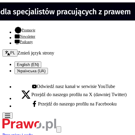
- otwiera się w nowej karcie
Promocje
Newsletter
Podcasty
Zmień język - bieżący:
Zmień język strony
PL
English (EN)
Українська (UA)
Odwiedź nasz kanał w serwisie YouTube
Youtube - otwiera się w nowej karcie
Przejdź do naszego profilu na X (dawniej Twitter)
X - otwiera się w nowej karcie
Przejdź do naszego profilu na Facebooku
Facebook - otwiera się w nowej karcie