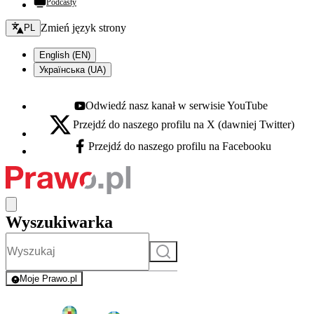
Podcasty
Zmień język - bieżący:
Zmień język strony
PL
English (EN)
Українська (UA)
Odwiedź nasz kanał w serwisie YouTube
Youtube - otwiera się w nowej karcie
Przejdź do naszego profilu na X (dawniej Twitter)
X - otwiera się w nowej karcie
Przejdź do naszego profilu na Facebooku
Facebook - otwiera się w nowej karcie
Wyszukiwarka
Szukaj
Moje Prawo.pl
- rejestracja i logowanie do serwisu