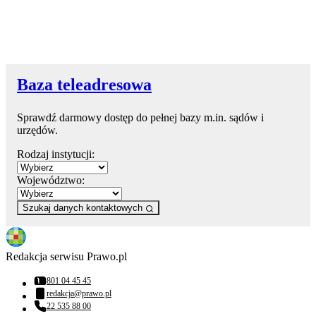
Baza teleadresowa
Sprawdź darmowy dostęp do pełnej bazy m.in. sądów i
urzędów.
Rodzaj instytucji:
Województwo:
Szukaj danych kontaktowych
Redakcja serwisu Prawo.pl
801 04 45 45
Numer telefonu:
redakcja@prawo.pl
Adres email:
22 535 88 00
Numer telefonu: