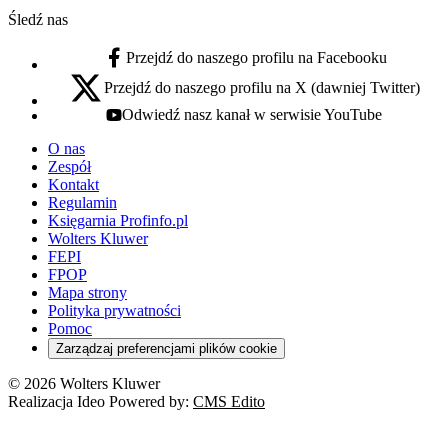
Śledź nas
Przejdź do naszego profilu na Facebooku
facebook - otwiera się w nowej karcie
Przejdź do naszego profilu na X (dawniej Twitter)
x - otwiera się w nowej karcie
Odwiedź nasz kanał w serwisie YouTube
youtube - otwiera się w nowej karcie
O nas
Zespół
Kontakt
Regulamin
Księgarnia Profinfo.pl
Wolters Kluwer
FEPI
FPOP
Mapa strony
Polityka prywatności
Pomoc
Zarządzaj preferencjami plików cookie
© 2026 Wolters Kluwer
Realizacja Ideo Powered by:
CMS Edito