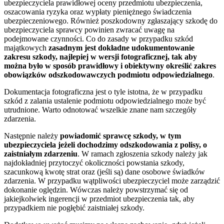
ubezpieczyciela prawidłowej oceny przedmiotu ubezpieczenia,
oszacowania ryzyka oraz wypłaty pieniężnego świadczenia
ubezpieczeniowego. Również poszkodowny zgłaszający szkodę do
ubezpieczyciela sprawcy powinien zwracać uwagę na
podejmowane czynności. Co do zasady w przypadku szkód
majątkowych
zasadnym jest dokładne udokumentowanie
zakresu szkody, najlepiej w wersji fotograficznej, tak aby
można było w sposób prawidłowy i obiektywny określić zakres
obowiązków odszkodowawczych podmiotu odpowiedzialnego
.
Dokumentacja fotograficzna jest o tyle istotna, że w przypadku
szkód z zalania ustalenie podmiotu odpowiedzialnego może być
utrudnione. Warto odnotować wszelkie znane nam szczegóły
zdarzenia.
Następnie należy
powiadomić sprawcę szkody, w tym
ubezpieczyciela jeżeli dochodzimy odszkodowania z polisy, o
zaistniałym zdarzeniu
. W ramach zgłoszenia szkody należy jak
najdokładniej przytoczyć okoliczności powstania szkody,
szacunkową kwotę strat oraz (jeśli są) dane osobowe świadków
zdarzenia. W przypadku wątpliwości ubezpieczyciel może zarządzić
dokonanie oględzin. Wówczas należy powstrzymać się od
jakiejkolwiek ingerencji w przedmiot ubezpieczenia tak, aby
przypadkiem nie pogłębić zaistniałej szkody.