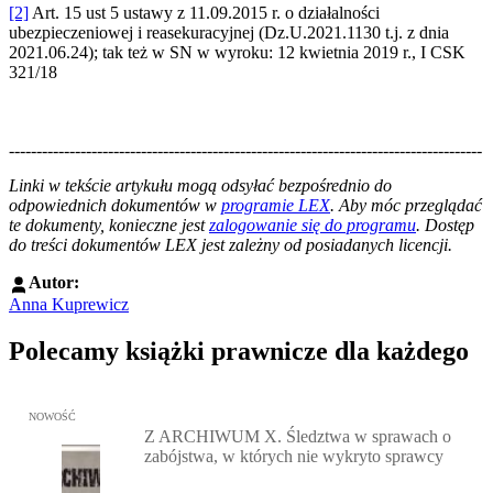
[2]
Art. 15 ust 5 ustawy z 11.09.2015 r. o działalności
ubezpieczeniowej i reasekuracyjnej (Dz.U.2021.1130 t.j. z dnia
2021.06.24); tak też w SN w wyroku: 12 kwietnia 2019 r., I CSK
321/18
--------------------------------------------------------------------------------------
--------------------------------------------------------
Linki w tekście artykułu mogą odsyłać bezpośrednio do
odpowiednich dokumentów w
programie LEX
. Aby móc przeglądać
te dokumenty, konieczne jest
zalogowanie się do programu
. Dostęp
do treści dokumentów LEX jest zależny od posiadanych licencji.
Autor:
Anna Kuprewicz
Polecamy książki prawnicze dla każdego
Przejdź do: Z ARCHIWUM X. Śledztwa w sprawach o zabójstwa, w 
NOWOŚĆ
Z ARCHIWUM X. Śledztwa w sprawach o
zabójstwa, w których nie wykryto sprawcy