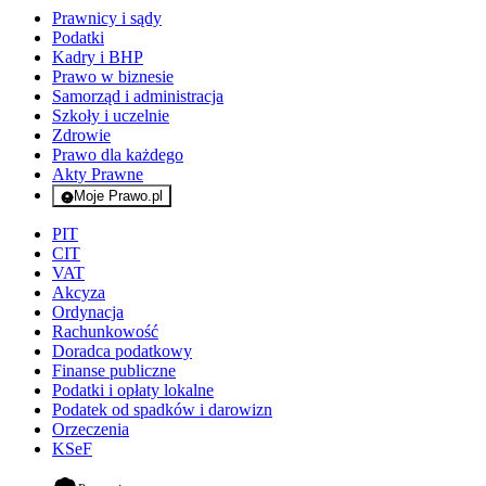
Prawnicy i sądy
Podatki
Kadry i BHP
Prawo w biznesie
Samorząd i administracja
Szkoły i uczelnie
Zdrowie
Prawo dla każdego
Akty Prawne
Moje Prawo.pl
- rejestracja i logowanie do serwisu
PIT
CIT
VAT
Akcyza
Ordynacja
Rachunkowość
Doradca podatkowy
Finanse publiczne
Podatki i opłaty lokalne
Podatek od spadków i darowizn
Orzeczenia
KSeF