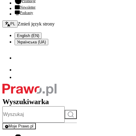
- otwiera się w nowej karcie
Promocje
Newsletter
Podcasty
Zmień język - bieżący:
Zmień język strony
PL
English (EN)
Українська (UA)
Wyszukiwarka
Szukaj
Moje Prawo.pl
- rejestracja i logowanie do serwisu