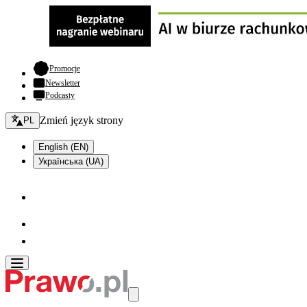
- otwiera się w nowej karcie
Promocje
Newsletter
Podcasty
Zmień język - bieżący:
Zmień język strony
PL
English (EN)
Українська (UA)