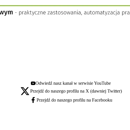
Odwiedź nasz kanał w serwisie YouTube
Youtube - otwiera się w nowej karcie
Przejdź do naszego profilu na X (dawniej Twitter)
X - otwiera się w nowej karcie
Przejdź do naszego profilu na Facebooku
Facebook - otwiera się w nowej karcie