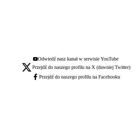
Odwiedź nasz kanał w serwisie YouTube
Youtube - otwiera się w nowej karcie
Przejdź do naszego profilu na X (dawniej Twitter)
X - otwiera się w nowej karcie
Przejdź do naszego profilu na Facebooku
Facebook - otwiera się w nowej karcie