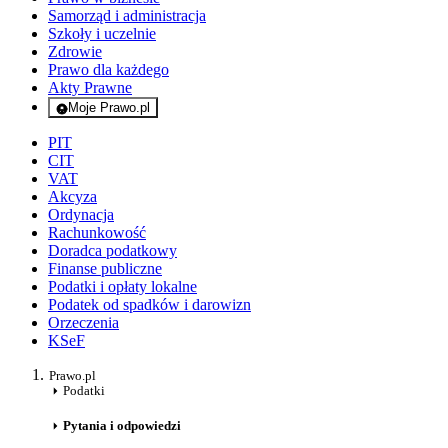
Samorząd i administracja
Szkoły i uczelnie
Zdrowie
Prawo dla każdego
Akty Prawne
Moje Prawo.pl
- rejestracja i logowanie do serwisu
PIT
CIT
VAT
Akcyza
Ordynacja
Rachunkowość
Doradca podatkowy
Finanse publiczne
Podatki i opłaty lokalne
Podatek od spadków i darowizn
Orzeczenia
KSeF
Prawo.pl
Podatki
Pytania i odpowiedzi