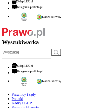
otwiera się w nowej karcie
Sklep LEX.pl
otwiera się w nowej karcie
Księgarnia profinfo.pl
Nasze serwisy
Wyszukiwarka
Szukaj
otwiera się w nowej karcie
Sklep LEX.pl
otwiera się w nowej karcie
Księgarnia profinfo.pl
Nasze serwisy
Prawnicy i sądy
Podatki
Kadry i BHP
Prawo w biznesie