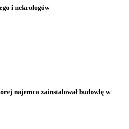
ego i nekrologów
órej najemca zainstalował budowlę w