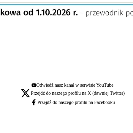
Odwiedź nasz kanał w serwisie YouTube
Youtube - otwiera się w nowej karcie
Przejdź do naszego profilu na X (dawniej Twitter)
X - otwiera się w nowej karcie
Przejdź do naszego profilu na Facebooku
Facebook - otwiera się w nowej karcie