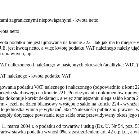
ami zagranicznymi niepowiązanymi - kwota netto
ota netto
ta podatku nie jest ujmowana na koncie 222 - tak jak ma to miejsce 
U.E. jest kwotą netto, a więc kwotę podatku VAT należnego należy uj
o-prawnych, np.:
AT naliczonego i należnego w następnych okresach (analityka: WDT)
VAT należnego - kwota podatku VAT
ęgowania podatku VAT należnego i naliczonego (odpowiednio z kont 222 
 urzędu skarbowego na koncie 221. Po otrzymaniu dokumentów uprawn
a dokonuje korekt deklaracji, a więc zmniejszeniu ulega saldo konta
 - jeżeli na dzień bilansowy występuje saldo na koncie 224 - wyraża
to jednostka winna je wykazać jako "Należności publiczno-prawne" w
zegóły dotyczące powstania tego salda oraz przewidywany okres jego 
a 11 marca 2004 r. o podatku od towarów i usług (Dz. U. Nr 54, poz. 535
ów stawka podatku wynosi 0%, z zastrzeżeniem art. 42 u.p.t.u., a wi