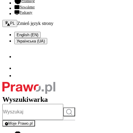
- otwiera się w nowej karcie
Promocje
Newsletter
Podcasty
Zmień język - bieżący:
Zmień język strony
PL
English (EN)
Українська (UA)
Wyszukiwarka
Szukaj
Moje Prawo.pl
- rejestracja i logowanie do serwisu