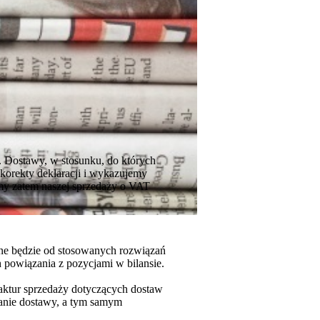
. Dostawy, w stosunku, do których
orekty deklaracji i wykazujemy
amy zatem naszej sprzedaży o VAT
ne będzie od stosowanych rozwiązań
 powiązania z pozycjami w bilansie.
faktur sprzedaży dotyczących dostaw
nie dostawy, a tym samym