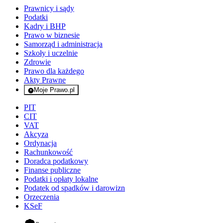
Prawnicy i sądy
Podatki
Kadry i BHP
Prawo w biznesie
Samorząd i administracja
Szkoły i uczelnie
Zdrowie
Prawo dla każdego
Akty Prawne
Moje Prawo.pl
- rejestracja i logowanie do serwisu
PIT
CIT
VAT
Akcyza
Ordynacja
Rachunkowość
Doradca podatkowy
Finanse publiczne
Podatki i opłaty lokalne
Podatek od spadków i darowizn
Orzeczenia
KSeF