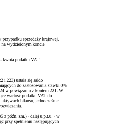
w przypadku sprzedaży krajowej,
ąć na wydzielonym koncie
 - kwota podatku VAT
i 223) ustala się saldo
iających do zastosowania stawki 0%
 224 w powiązaniu z kontem 221. W
jące wartość podatku VAT do
 aktywach bilansu, jednocześnie
rozwiązania.
 z późn. zm.) - dalej u.p.t.u. - w
ęc przy spełnieniu następujących