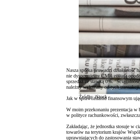
Nasza spółka prowadzi działalność h
nie dysponujemy CMR zostają opoda
sprzedaż ze stawką 0%. "Ściągalność
należny wykazany od tych transakcji
Źródło: iStock
Jak w sprawozdaniu finansowym ują
W moim przekonaniu prezentacja w b
w polityce rachunkowości, zwłaszcza
Zakładając, że jednostka stosuje w 
towarów na terytorium krajów Wspó
uprawniających do zastosowania st