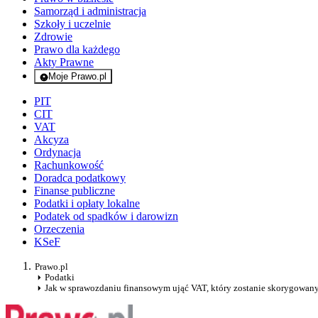
Samorząd i administracja
Szkoły i uczelnie
Zdrowie
Prawo dla każdego
Akty Prawne
Moje Prawo.pl
- rejestracja i logowanie do serwisu
PIT
CIT
VAT
Akcyza
Ordynacja
Rachunkowość
Doradca podatkowy
Finanse publiczne
Podatki i opłaty lokalne
Podatek od spadków i darowizn
Orzeczenia
KSeF
Prawo.pl
Podatki
Jak w sprawozdaniu finansowym ująć VAT, który zostanie skorygowan