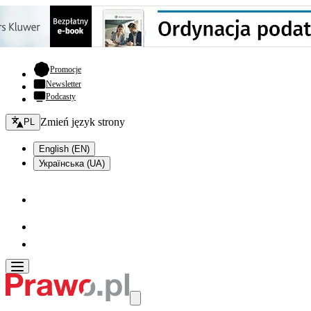
- otwiera się w nowej karcie
Promocje
Newsletter
Podcasty
Zmień język - bieżący:
Zmień język strony
PL
English (EN)
Українська (UA)