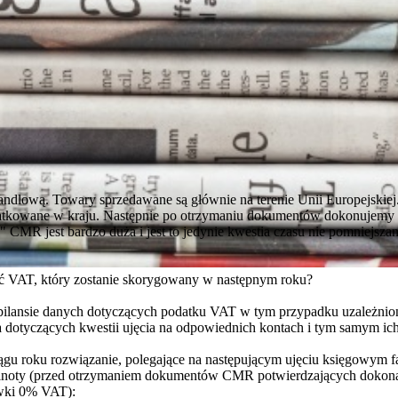
andlową. Towary sprzedawane są głównie na terenie Unii Europejskiej
tkowane w kraju. Następnie po otrzymaniu dokumentów dokonujemy k
" CMR jest bardzo duża i jest to jedynie kwestia czasu nie pomniejsz
.
ć VAT, który zostanie skorygowany w następnym roku?
ilansie danych dotyczących podatku VAT w tym przypadku uzależnio
 dotyczących kwestii ujęcia na odpowiednich kontach i tym samym ich
ciągu roku rozwiązanie, polegające na następującym ujęciu księgowym 
lnoty (przed otrzymaniem dokumentów CMR potwierdzających dokona
awki 0% VAT):