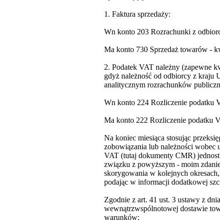
1. Faktura sprzedaży:
Wn konto 203 Rozrachunki z odbiorc
Ma konto 730 Sprzedaż towarów - kw
2. Podatek VAT należny (zapewne kwo
gdyż należność od odbiorcy z kraju 
analitycznym rozrachunków publiczn
Wn konto 224 Rozliczenie podatku V
Ma konto 222 Rozliczenie podatku 
Na koniec miesiąca stosując przeksi
zobowiązania lub należności wobec
VAT (tutaj dokumenty CMR) jednostk
związku z powyższym - moim zdaniem
skorygowania w kolejnych okresach, 
podając w informacji dodatkowej szc
Zgodnie z art. 41 ust. 3 ustawy z dni
wewnątrzwspólnotowej dostawie towar
warunków: