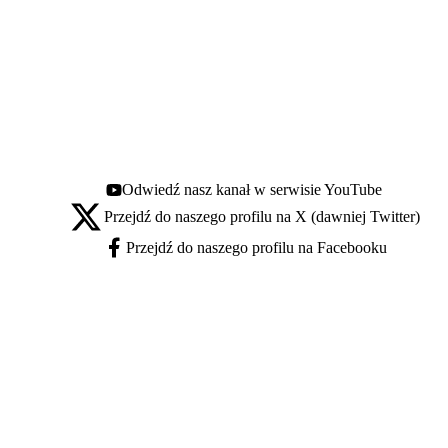
Odwiedź nasz kanał w serwisie YouTube
Youtube - otwiera się w nowej karcie
Przejdź do naszego profilu na X (dawniej Twitter)
X - otwiera się w nowej karcie
Przejdź do naszego profilu na Facebooku
Facebook - otwiera się w nowej karcie