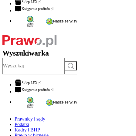
otwiera się w nowej karcie
Sklep LEX.pl
otwiera się w nowej karcie
Księgarnia profinfo.pl
Nasze serwisy
Wyszukiwarka
Szukaj
otwiera się w nowej karcie
Sklep LEX.pl
otwiera się w nowej karcie
Księgarnia profinfo.pl
Nasze serwisy
Prawnicy i sądy
Podatki
Kadry i BHP
Prawo w biznesie