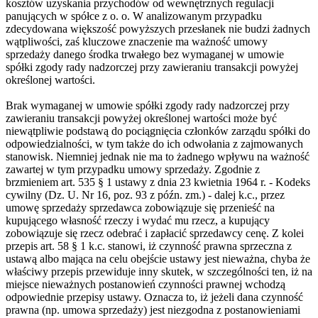
kosztów uzyskania przychodów od wewnętrznych regulacji
panujących w spółce z o. o. W analizowanym przypadku
zdecydowana większość powyższych przesłanek nie budzi żadnych
wątpliwości, zaś kluczowe znaczenie ma ważność umowy
sprzedaży danego środka trwałego bez wymaganej w umowie
spółki zgody rady nadzorczej przy zawieraniu transakcji powyżej
określonej wartości.
Brak wymaganej w umowie spółki zgody rady nadzorczej przy
zawieraniu transakcji powyżej określonej wartości może być
niewątpliwie podstawą do pociągnięcia członków zarządu spółki do
odpowiedzialności, w tym także do ich odwołania z zajmowanych
stanowisk. Niemniej jednak nie ma to żadnego wpływu na ważność
zawartej w tym przypadku umowy sprzedaży. Zgodnie z
brzmieniem art. 535 § 1 ustawy z dnia 23 kwietnia 1964 r. - Kodeks
cywilny (Dz. U. Nr 16, poz. 93 z późn. zm.) - dalej k.c., przez
umowę sprzedaży sprzedawca zobowiązuje się przenieść na
kupującego własność rzeczy i wydać mu rzecz, a kupujący
zobowiązuje się rzecz odebrać i zapłacić sprzedawcy cenę. Z kolei
przepis art. 58 § 1 k.c. stanowi, iż czynność prawna sprzeczna z
ustawą albo mająca na celu obejście ustawy jest nieważna, chyba że
właściwy przepis przewiduje inny skutek, w szczególności ten, iż na
miejsce nieważnych postanowień czynności prawnej wchodzą
odpowiednie przepisy ustawy. Oznacza to, iż jeżeli dana czynność
prawna (np. umowa sprzedaży) jest niezgodna z postanowieniami