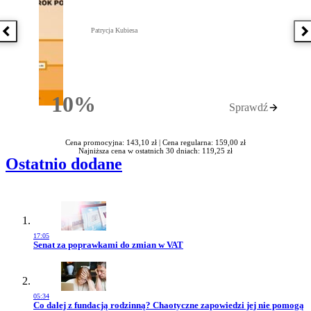
Patrycja Kubiesa
Poprzednia książka
N
10%
Sprawdź
Rabatu
Cena promocyjna: 143,10 zł |
Cena regularna: 159,00 zł
Najniższa cena w ostatnich 30 dniach: 119,25 zł
Ostatnio dodane
17:05
Przejdź do artykułu:
Senat za poprawkami do zmian w VAT
05:34
Przejdź do artykułu:
Co dalej z fundacją rodzinną? Chaotyczne zapowiedzi jej nie pomogą