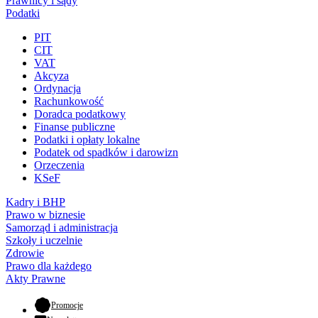
Prawnicy i sądy
Podatki
PIT
CIT
VAT
Akcyza
Ordynacja
Rachunkowość
Doradca podatkowy
Finanse publiczne
Podatki i opłaty lokalne
Podatek od spadków i darowizn
Orzeczenia
KSeF
Kadry i BHP
Prawo w biznesie
Samorząd i administracja
Szkoły i uczelnie
Zdrowie
Prawo dla każdego
Akty Prawne
- otwiera się w nowej karcie
Promocje