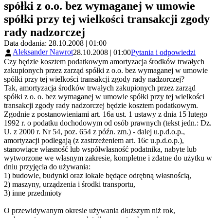
spółki z o.o. bez wymaganej w umowie
spółki przy tej wielkości transakcji zgody
rady nadzorczej
Data dodania: 28.10.2008 | 01:00
Aleksander Nawrot
28.10.2008 | 01:00
Pytania i odpowiedzi
Czy będzie kosztem podatkowym amortyzacja środków trwałych
zakupionych przez zarząd spółki z o.o. bez wymaganej w umowie
spółki przy tej wielkości transakcji zgody rady nadzorczej?
Tak, amortyzacja środków trwałych zakupionych przez zarząd
spółki z o. o. bez wymaganej w umowie spółki przy tej wielkości
transakcji zgody rady nadzorczej będzie kosztem podatkowym.
Zgodnie z postanowieniami art. 16a ust. 1 ustawy z dnia 15 lutego
1992 r. o podatku dochodowym od osób prawnych (tekst jedn.: Dz.
U. z 2000 r. Nr 54, poz. 654 z późn. zm.) - dalej u.p.d.o.p.,
amortyzacji podlegają (z zastrzeżeniem art. 16c u.p.d.o.p.),
stanowiące własność lub współwłasność podatnika, nabyte lub
wytworzone we własnym zakresie, kompletne i zdatne do użytku w
dniu przyjęcia do używania:
1) budowle, budynki oraz lokale będące odrębną własnością,
2) maszyny, urządzenia i środki transportu,
3) inne przedmioty
O przewidywanym okresie używania dłuższym niż rok,