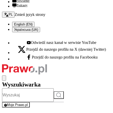
Newsletter
Podcasty
Zmień język - bieżący:
Zmień język strony
PL
English (EN)
Українська (UA)
Odwiedź nasz kanał w serwisie YouTube
Youtube - otwiera się w nowej karcie
Przejdź do naszego profilu na X (dawniej Twitter)
X - otwiera się w nowej karcie
Przejdź do naszego profilu na Facebooku
Facebook - otwiera się w nowej karcie
Wyszukiwarka
Szukaj
Moje Prawo.pl
- rejestracja i logowanie do serwisu