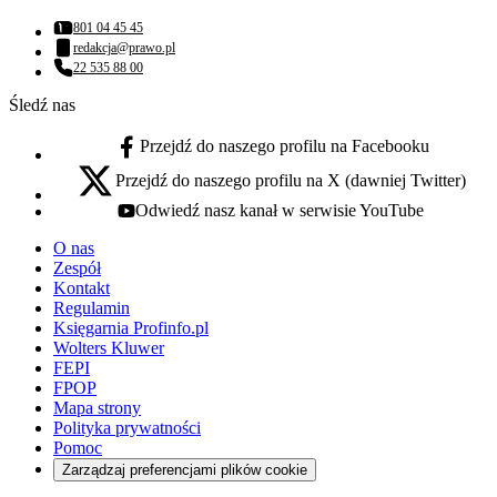
801 04 45 45
Numer telefonu:
redakcja@prawo.pl
Adres email:
22 535 88 00
Numer telefonu:
Śledź nas
Przejdź do naszego profilu na Facebooku
facebook - otwiera się w nowej karcie
Przejdź do naszego profilu na X (dawniej Twitter)
x - otwiera się w nowej karcie
Odwiedź nasz kanał w serwisie YouTube
youtube - otwiera się w nowej karcie
O nas
Zespół
Kontakt
Regulamin
Księgarnia Profinfo.pl
Wolters Kluwer
FEPI
FPOP
Mapa strony
Polityka prywatności
Pomoc
Zarządzaj preferencjami plików cookie