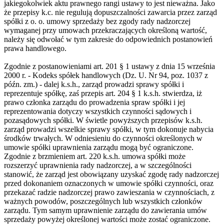
jakiegokolwiek aktu prawnego rangi ustawy to jest nieważna. Jako
że przepisy k.c. nie regulują dopuszczalności zawarcia przez zarząd
spółki z o. o. umowy sprzedaży bez zgody rady nadzorczej
wymaganej przy umowach przekraczających określoną wartość,
należy się odwołać w tym zakresie do odpowiednich postanowień
prawa handlowego.
Zgodnie z postanowieniami art. 201 § 1 ustawy z dnia 15 września
2000 r. - Kodeks spółek handlowych (Dz. U. Nr 94, poz. 1037 z
późn. zm.) - dalej k.s.h., zarząd prowadzi sprawy spółki i
reprezentuje spółkę, zaś przepis art. 204 § 1 k.s.h. stwierdza, iż
prawo członka zarządu do prowadzenia spraw spółki i jej
reprezentowania dotyczy wszystkich czynności sądowych i
pozasądowych spółki. W świetle powyższych przepisów k.s.h.
zarząd prowadzi wszelkie sprawy spółki, w tym dokonuje nabycia
środków trwałych. W odniesieniu do czynności określonych w
umowie spółki uprawnienia zarządu mogą być ograniczone.
Zgodnie z brzmieniem art. 220 k.s.h. umowa spółki może
rozszerzyć uprawnienia rady nadzorczej, a w szczególności
stanowić, że zarząd jest obowiązany uzyskać zgodę rady nadzorczej
przed dokonaniem oznaczonych w umowie spółki czynności, oraz
przekazać radzie nadzorczej prawo zawieszania w czynnościach, z
ważnych powodów, poszczególnych lub wszystkich członków
zarządu. Tym samym uprawnienie zarządu do zawierania umów
sprzedaży powyżej określonej wartości może zostać ograniczone.