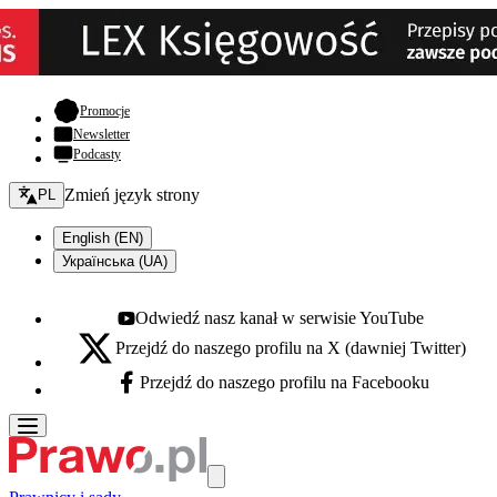
- otwiera się w nowej karcie
Promocje
Newsletter
Podcasty
Zmień język - bieżący:
Zmień język strony
PL
English (EN)
Українська (UA)
Odwiedź nasz kanał w serwisie YouTube
Youtube - otwiera się w nowej karcie
Przejdź do naszego profilu na X (dawniej Twitter)
X - otwiera się w nowej karcie
Przejdź do naszego profilu na Facebooku
Facebook - otwiera się w nowej karcie