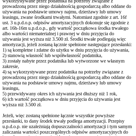
wykorzystywane przez podatnika na potrzeby związane z
prowadzoną przez niego działalnością gospodarczą albo oddane do
używania na podstawie umowy najmu, dzierżawy lub umowy
leasingu, zwane środkami trwałymi. Natomiast zgodnie z art. 16f
ust. 3 u.p.d.o.p. odpisów amortyzacyjnych dokonuje się zgodnie z
art. 16h-16m u.p.d.o.p., gdy wartość początkowa środka trwałego
albo wartości niematerialnej i prawnej w dniu przyjęcia do
używania jest wyższa niż 3.500 zł. Środki trwałe podlegają więc
amortyzacji, jeżeli zostaną łącznie spełnione następujące przesłanki:
1) są kompletne i zdatne do użytku w dniu przyjęcia do używania,
2) stanowią własność lub współwłasność podatnika,
3) zostały nabyte przez podatnika lub wytworzone we własnym
zakresie,
4) są wykorzystywane przez podatnika na potrzeby związane z
prowadzoną przez niego działalnością gospodarczą albo oddane do
używania na podstawie umowy najmu, dzierżawy lub umowy
leasingu,
5) przewidywany okres ich używania jest dłuższy niż 1 rok,
6) ich wartość początkowa w dniu przyjęcia do używania jest
wyższa niż 3.500 zł.
Jeżeli, więc zostaną spełnione łącznie wszystkie powyższe
przesłanki, to dany środek trwały podlega amortyzacji. Przepisy
u.p.d.o.p. nie uzależniają dopuszczalności amortyzacji i tym samym
zaliczania wartości poszczególnych odpisów amortyzacyjnych do