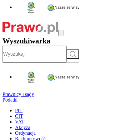
Nasze serwisy
Wyszukiwarka
Szukaj
Nasze serwisy
Prawnicy i sądy
Podatki
PIT
CIT
VAT
Akcyza
Ordynacja
Rachunkowość