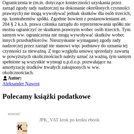
Ograniczenia te (m.in. dotyczące konieczności uzyskania przez
zarząd zgody rady nadzorczej na dokonanie określonych czynności
prawnych) nie mogą wywoływać jednak skutków dla osób trzecich,
np. kontrahentów spółki. Zgodnie bowiem z postanowieniami art.
204 § 2 k.s.h. prawa członka zarządu do reprezentowania spółki nie
można ograniczyć ze skutkiem prawnym wobec osób trzecich. Tym
samym ww. ograniczenia nie mogą wywoływać skutków wobec
innych przedsiębiorców. Nieuzyskanie wymaganej zgody rady
nadzorczej przez zarząd nie stanowi więc podstawy do uznania tej
czynności za nieważną. Z tego względu umowę sprzedaży zawartą
w powyższych okolicznościach należy uznać za ważną, tym samym
spełnione są wszystkie wymogi u.p.d.o.p. pozwalające na
amortyzację środków trwałych zakupionych w ww.
okolicznościach.
Autor:
Aleksander Nawrot
Polecamy książki podatkowe
Przejdź do: JPK_VAT krok po kroku ebook, Patrycja Kubiesa - otw
NOWOŚĆ
JPK_VAT krok po kroku ebook