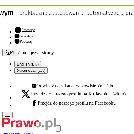
- otwiera się w nowej karcie
Promocje
Newsletter
Podcasty
Zmień język - bieżący:
Zmień język strony
PL
English (EN)
Українська (UA)
Odwiedź nasz kanał w serwisie YouTube
Youtube - otwiera się w nowej karcie
Przejdź do naszego profilu na X (dawniej Twitter)
X - otwiera się w nowej karcie
Przejdź do naszego profilu na Facebooku
Facebook - otwiera się w nowej karcie