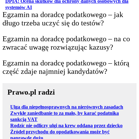
DPIA: Ocena skutków dla ochrony danych osobowych dla
otwiera się w nowej karcie
systemów AI
Egzamin na doradcę podatkowego – jak
długo trzeba uczyć się do testów?
Egzamin na doradcę podatkowego – na co
zwracać uwagę rozwiązując kazusy?
Egzamin na doradcę podatkowego – którą
część zdaje najmniej kandydatów?
Prawo.pl radzi
Ulga dla niepełnosprawnych na nierównych zasadach
Zwykłe zaniedbanie to za mało, by karać podatnika
sankcją VAT
Rodzic nie odliczy ulgi na krew oddaną przez dziecko
Źródeł przychodu do opodatkowania może być
naprawdę dużo