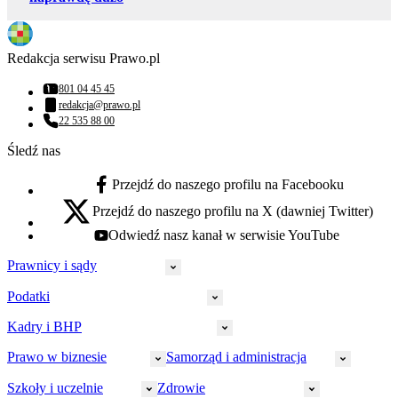
Redakcja serwisu Prawo.pl
801 04 45 45
Numer telefonu:
redakcja@prawo.pl
Adres email:
22 535 88 00
Numer telefonu:
Śledź nas
Przejdź do naszego profilu na Facebooku
facebook - otwiera się w nowej karcie
Przejdź do naszego profilu na X (dawniej Twitter)
x - otwiera się w nowej karcie
Odwiedź nasz kanał w serwisie YouTube
youtube - otwiera się w nowej karcie
Prawnicy i sądy
Podatki
Wymiar sprawiedliwości
Prawnicy
Kadry i BHP
PIT
Prokuratura
CIT
Prawo w biznesie
Samorząd i administracja
Policja
Prawo pracy
VAT
Rynek
HR
Szkoły i uczelnie
Zdrowie
Akcyza
Strefa aplikanta