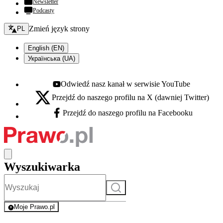
Newsletter
Podcasty
Zmień język - bieżący:
Zmień język strony
PL
English (EN)
Українська (UA)
Odwiedź nasz kanał w serwisie YouTube
Youtube - otwiera się w nowej karcie
Przejdź do naszego profilu na X (dawniej Twitter)
X - otwiera się w nowej karcie
Przejdź do naszego profilu na Facebooku
Facebook - otwiera się w nowej karcie
Wyszukiwarka
Szukaj
Moje Prawo.pl
- rejestracja i logowanie do serwisu