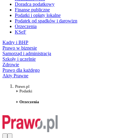
Doradca podatkowy
Finanse publiczne
Podatki i opłaty lokalne
Podatek od spadków i darowizn
Orzeczenia
KSeF
Kadry i BHP
Prawo w biznesie
Samorząd i administracja
Szkoły i uczelnie
Zdrowie
Prawo dla każdego
Akty Prawne
Prawo.pl
Podatki
Orzeczenia