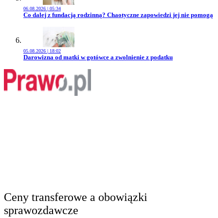
06.08.2026 | 05:34
Przejdź do artykułu:
Co dalej z fundacją rodzinną? Chaotyczne zapowiedzi jej nie pomogą
05.08.2026 | 18:02
Przejdź do artykułu:
Darowizna od matki w gotówce a zwolnienie z podatku
Ceny transferowe a obowiązki
sprawozdawcze