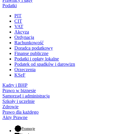
Prawnicy i sądy
Podatki
PIT
CIT
VAT
Akcyza
Ordynacja
Rachunkowość
Doradca podatkowy
Finanse publiczne
Podatki i opłaty lokalne
Podatek od spadków i darowizn
Orzeczenia
KSeF
Kadry i BHP
Prawo w biznesie
Samorząd i administracja
Szkoły i uczelnie
Zdrowie
Prawo dla każdego
Akty Prawne
- otwiera się w nowej karcie
Promocje