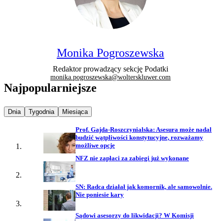
Monika Pogroszewska
Redaktor prowadzący sekcję Podatki
monika.pogroszewska@wolterskluwer.com
Najpopularniejsze
Najpopularniejsze wiadomości z
Najpopularniejsze wiadomości z
Najpopularniejsze wiadomości z
Dnia
Tygodnia
Miesiąca
Prof. Gajda-Roszczynialska: Asesura może nadal
budzić wątpliwości konstytucyjne, rozważamy
możliwe opcje
NFZ nie zapłaci za zabiegi już wykonane
SN: Radca działał jak komornik, ale samowolnie.
Nie poniesie kary
Sądowi asesorzy do likwidacji? W Komisji