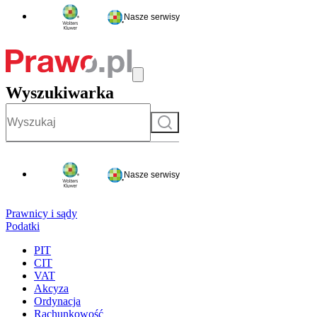
Nasze serwisy
Wyszukiwarka
Szukaj
Nasze serwisy
Prawnicy i sądy
Podatki
PIT
CIT
VAT
Akcyza
Ordynacja
Rachunkowość