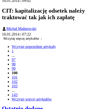
16.01.2014 | 09:02
CIT: kapitalizację odsetek należy
traktować tak jak ich zapłatę
Michał Malinowski
16.01.2014 | 07:22
Wczytaj więcej artykułów
Wczytaj poprzednie artykuły
1
...
97
98
99
100
101
102
103
...
143
Wczytaj więcej artykułów
Ostatnio dodane