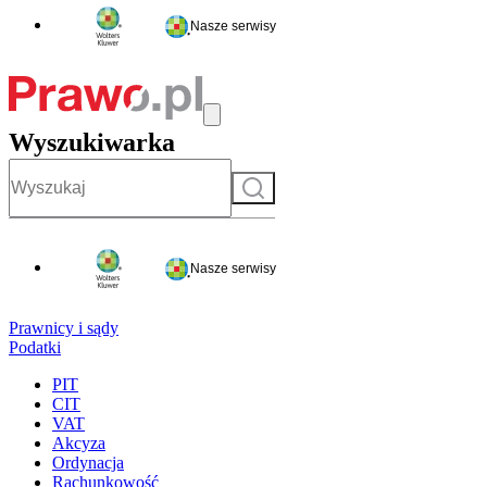
Nasze serwisy
Wyszukiwarka
Szukaj
Nasze serwisy
Prawnicy i sądy
Podatki
PIT
CIT
VAT
Akcyza
Ordynacja
Rachunkowość