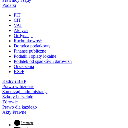
Prawnicy i sądy
Podatki
PIT
CIT
VAT
Akcyza
Ordynacja
Rachunkowość
Doradca podatkowy
Finanse publiczne
Podatki i opłaty lokalne
Podatek od spadków i darowizn
Orzeczenia
KSeF
Kadry i BHP
Prawo w biznesie
Samorząd i administracja
Szkoły i uczelnie
Zdrowie
Prawo dla każdego
Akty Prawne
- otwiera się w nowej karcie
Promocje