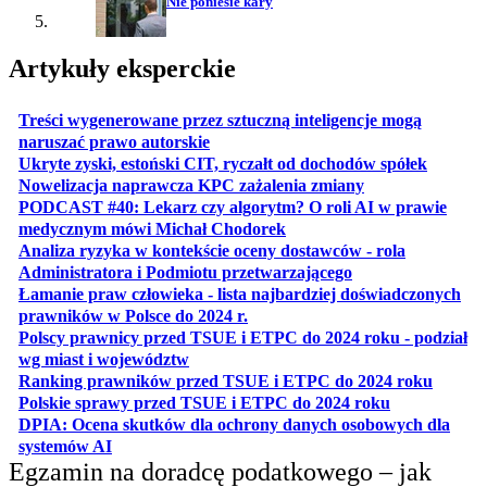
Nie poniesie kary
Artykuły eksperckie
Treści wygenerowane przez sztuczną inteligencje mogą
otwiera się w nowej karcie
naruszać prawo autorskie
otwiera 
Ukryte zyski, estoński CIT, ryczałt od dochodów spółek
otwiera się w no
Nowelizacja naprawcza KPC zażalenia zmiany
PODCAST #40: Lekarz czy algorytm? O roli AI w prawie
otwiera się w nowej karcie
medycznym mówi Michał Chodorek
Analiza ryzyka w kontekście oceny dostawców - rola
otwiera się w nowe
Administratora i Podmiotu przetwarzającego
Łamanie praw człowieka - lista najbardziej doświadczonych
otwiera się w nowej karcie
prawników w Polsce do 2024 r.
Polscy prawnicy przed TSUE i ETPC do 2024 roku - podział
otwiera się w nowej karcie
wg miast i województw
otwiera
Ranking prawników przed TSUE i ETPC do 2024 roku
otwiera się w
Polskie sprawy przed TSUE i ETPC do 2024 roku
DPIA: Ocena skutków dla ochrony danych osobowych dla
otwiera się w nowej karcie
systemów AI
Egzamin na doradcę podatkowego – jak