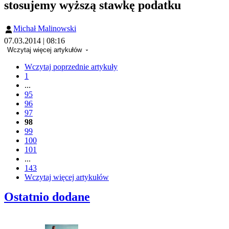
stosujemy wyższą stawkę podatku
Michał Malinowski
07.03.2014 | 08:16
Wczytaj więcej artykułów
Wczytaj poprzednie artykuły
1
...
95
96
97
98
99
100
101
...
143
Wczytaj więcej artykułów
Ostatnio dodane