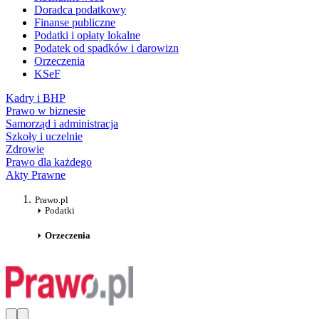
Doradca podatkowy
Finanse publiczne
Podatki i opłaty lokalne
Podatek od spadków i darowizn
Orzeczenia
KSeF
Kadry i BHP
Prawo w biznesie
Samorząd i administracja
Szkoły i uczelnie
Zdrowie
Prawo dla każdego
Akty Prawne
Prawo.pl
Podatki
Orzeczenia