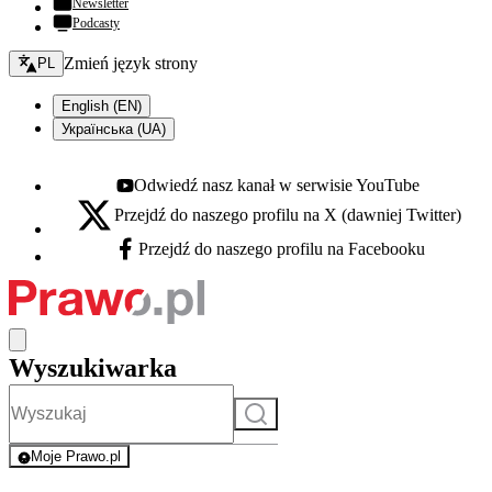
Newsletter
Podcasty
Zmień język - bieżący:
Zmień język strony
PL
English (EN)
Українська (UA)
Odwiedź nasz kanał w serwisie YouTube
Youtube - otwiera się w nowej karcie
Przejdź do naszego profilu na X (dawniej Twitter)
X - otwiera się w nowej karcie
Przejdź do naszego profilu na Facebooku
Facebook - otwiera się w nowej karcie
Wyszukiwarka
Szukaj
Moje Prawo.pl
- rejestracja i logowanie do serwisu