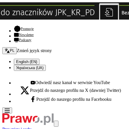
- otwiera się w nowej karcie
Promocje
Newsletter
Podcasty
Zmień język - bieżący:
Zmień język strony
PL
English (EN)
Українська (UA)
Odwiedź nasz kanał w serwisie YouTube
Youtube - otwiera się w nowej karcie
Przejdź do naszego profilu na X (dawniej Twitter)
X - otwiera się w nowej karcie
Przejdź do naszego profilu na Facebooku
Facebook - otwiera się w nowej karcie