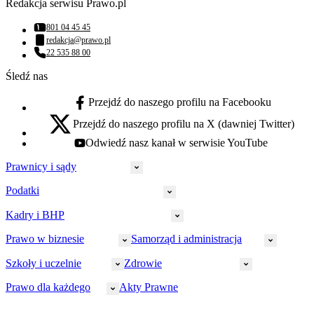
Redakcja serwisu Prawo.pl
801 04 45 45
Numer telefonu:
redakcja@prawo.pl
Adres email:
22 535 88 00
Numer telefonu:
Śledź nas
Przejdź do naszego profilu na Facebooku
facebook - otwiera się w nowej karcie
Przejdź do naszego profilu na X (dawniej Twitter)
x - otwiera się w nowej karcie
Odwiedź nasz kanał w serwisie YouTube
youtube - otwiera się w nowej karcie
Prawnicy i sądy
Podatki
Wymiar sprawiedliwości
Prawnicy
Kadry i BHP
PIT
Prokuratura
CIT
Prawo w biznesie
Samorząd i administracja
Policja
Prawo pracy
VAT
Rynek
HR
Szkoły i uczelnie
Zdrowie
Akcyza
Strefa aplikanta
Prawo gospodarcze
Samorząd terytorialny
BHP
Ordynacja
LegalTech
Małe i średnie firmy
Bezpieczeństwo publiczne
Prawo dla każdego
Akty Prawne
Ubezpieczenia społeczne
Rachunkowość
Sędziowie
Kadry w oświacie
Farmacja
Spółki
Administracja publiczna
PPK
Doradca podatkowy
E-doręczenia
Zarządzanie oświatą
Finansowanie zdrowia
Finanse
Finanse samorządów
Rynek pracy