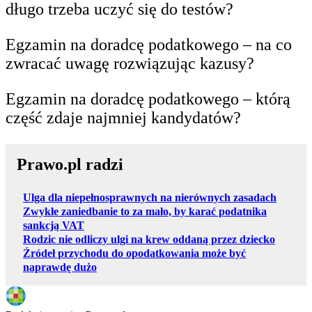
długo trzeba uczyć się do testów?
Egzamin na doradcę podatkowego – na co
zwracać uwagę rozwiązując kazusy?
Egzamin na doradcę podatkowego – którą
część zdaje najmniej kandydatów?
Prawo.pl radzi
Ulga dla niepełnosprawnych na nierównych zasadach
Zwykłe zaniedbanie to za mało, by karać podatnika
sankcją VAT
Rodzic nie odliczy ulgi na krew oddaną przez dziecko
Źródeł przychodu do opodatkowania może być
naprawdę dużo