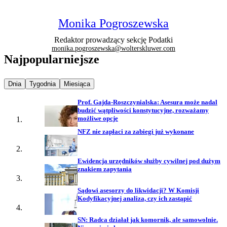
Monika Pogroszewska
Redaktor prowadzący sekcję Podatki
monika.pogroszewska@wolterskluwer.com
Najpopularniejsze
Najpopularniejsze wiadomości z
Najpopularniejsze wiadomości z
Najpopularniejsze wiadomości z
Dnia
Tygodnia
Miesiąca
Prof. Gajda-Roszczynialska: Asesura może nadal
budzić wątpliwości konstytucyjne, rozważamy
możliwe opcje
NFZ nie zapłaci za zabiegi już wykonane
Ewidencja urzędników służby cywilnej pod dużym
znakiem zapytania
Sądowi asesorzy do likwidacji? W Komisji
Kodyfikacyjnej analiza, czy ich zastąpić
SN: Radca działał jak komornik, ale samowolnie.