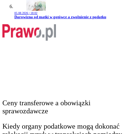
05.08.2026 | 18:02
Przejdź do artykułu:
Darowizna od matki w gotówce a zwolnienie z podatku
Ceny transferowe a obowiązki
sprawozdawcze
Kiedy organy podatkowe mogą dokonać