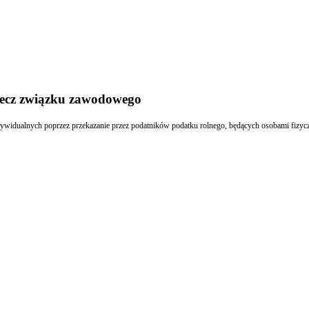
rzecz związku zawodowego
ie przez podatników podatku rolnego, będących osobami fizycznymi, 1,5 procent należnego podatku rolnego na rzecz wybr