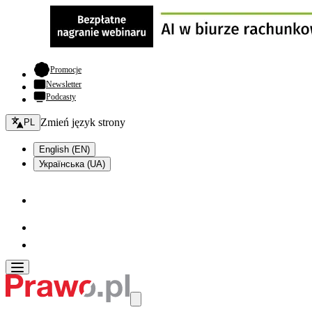
- otwiera się w nowej karcie
Promocje
Newsletter
Podcasty
Zmień język - bieżący:
Zmień język strony
PL
English (EN)
Українська (UA)