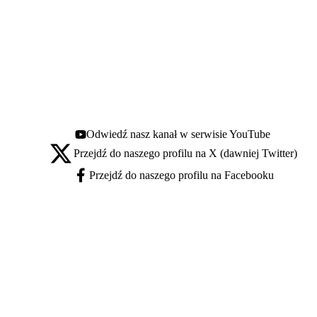
Odwiedź nasz kanał w serwisie YouTube
Youtube - otwiera się w nowej karcie
Przejdź do naszego profilu na X (dawniej Twitter)
X - otwiera się w nowej karcie
Przejdź do naszego profilu na Facebooku
Facebook - otwiera się w nowej karcie