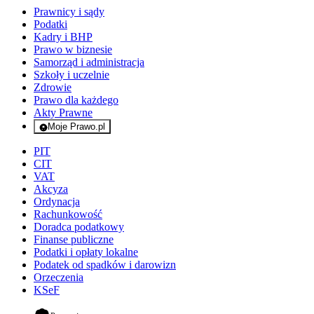
Prawnicy i sądy
Podatki
Kadry i BHP
Prawo w biznesie
Samorząd i administracja
Szkoły i uczelnie
Zdrowie
Prawo dla każdego
Akty Prawne
Moje Prawo.pl
- rejestracja i logowanie do serwisu
PIT
CIT
VAT
Akcyza
Ordynacja
Rachunkowość
Doradca podatkowy
Finanse publiczne
Podatki i opłaty lokalne
Podatek od spadków i darowizn
Orzeczenia
KSeF