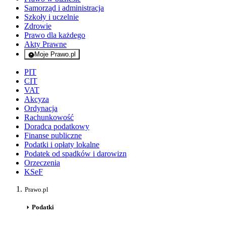
Samorząd i administracja
Szkoły i uczelnie
Zdrowie
Prawo dla każdego
Akty Prawne
Moje Prawo.pl
- rejestracja i logowanie do serwisu
PIT
CIT
VAT
Akcyza
Ordynacja
Rachunkowość
Doradca podatkowy
Finanse publiczne
Podatki i opłaty lokalne
Podatek od spadków i darowizn
Orzeczenia
KSeF
Prawo.pl
Podatki