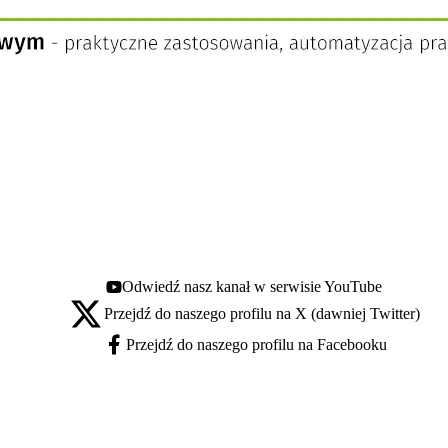
Odwiedź nasz kanał w serwisie YouTube
Youtube - otwiera się w nowej karcie
Przejdź do naszego profilu na X (dawniej Twitter)
X - otwiera się w nowej karcie
Przejdź do naszego profilu na Facebooku
Facebook - otwiera się w nowej karcie