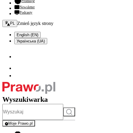
- otwiera się w nowej karcie
Promocje
Newsletter
Podcasty
Zmień język - bieżący:
Zmień język strony
PL
English (EN)
Українська (UA)
Wyszukiwarka
Szukaj
Moje Prawo.pl
- rejestracja i logowanie do serwisu