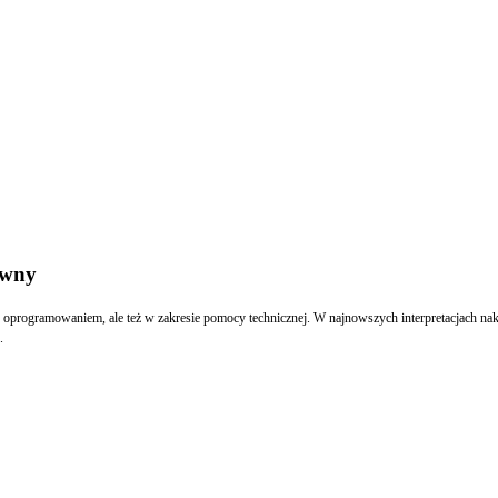
owny
z oprogramowaniem, ale też w zakresie pomocy technicznej. W najnowszych interpretacjach n
.