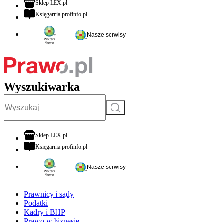
otwiera się w nowej karcie
Sklep LEX.pl
otwiera się w nowej karcie
Księgarnia profinfo.pl
Nasze serwisy
Wyszukiwarka
Szukaj
otwiera się w nowej karcie
Sklep LEX.pl
otwiera się w nowej karcie
Księgarnia profinfo.pl
Nasze serwisy
Prawnicy i sądy
Podatki
Kadry i BHP
Prawo w biznesie