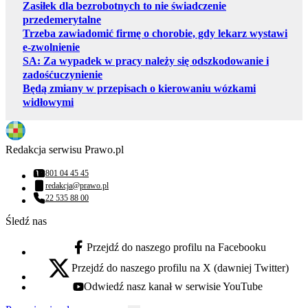
Zasiłek dla bezrobotnych to nie świadczenie
przedemerytalne
Trzeba zawiadomić firmę o chorobie, gdy lekarz wystawi
e-zwolnienie
SA: Za wypadek w pracy należy się odszkodowanie i
zadośćuczynienie
Będą zmiany w przepisach o kierowaniu wózkami
widłowymi
Redakcja serwisu Prawo.pl
801 04 45 45
Numer telefonu:
redakcja@prawo.pl
Adres email:
22 535 88 00
Numer telefonu:
Śledź nas
Przejdź do naszego profilu na Facebooku
facebook - otwiera się w nowej karcie
Przejdź do naszego profilu na X (dawniej Twitter)
x - otwiera się w nowej karcie
Odwiedź nasz kanał w serwisie YouTube
youtube - otwiera się w nowej karcie