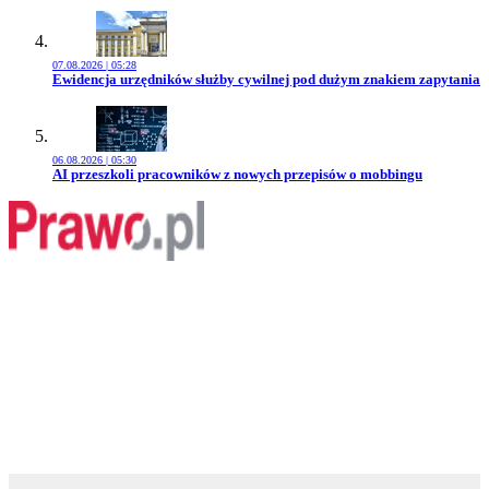
07.08.2026 | 05:28
Przejdź do artykułu:
Ewidencja urzędników służby cywilnej pod dużym znakiem zapytania
06.08.2026 | 05:30
Przejdź do artykułu:
AI przeszkoli pracowników z nowych przepisów o mobbingu