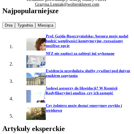
Grazyna.Lesniak@wolterskluwer.com
Najpopularniejsze
Najpopularniejsze wiadomości z
Najpopularniejsze wiadomości z
Najpopularniejsze wiadomości z
Dnia
Tygodnia
Miesiąca
Prof. Gajda-Roszczynialska: Asesura może nadal
budzić wątpliwości konstytucyjne, rozważamy
możliwe opcje
NFZ nie zapłaci za zabiegi już wykonane
Ewidencja urzędników służby cywilnej pod dużym
znakiem zapytania
Sądowi asesorzy do likwidacji? W Komisji
Kodyfikacyjnej analiza, czy ich zastąpić
Czy żołnierz może dostać emeryturę zwykłą i
wojskową
Artykuły eksperckie