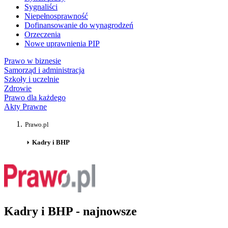
Sygnaliści
Niepełnosprawność
Dofinansowanie do wynagrodzeń
Orzeczenia
Nowe uprawnienia PIP
Prawo w biznesie
Samorząd i administracja
Szkoły i uczelnie
Zdrowie
Prawo dla każdego
Akty Prawne
Prawo.pl
Kadry i BHP
Kadry i BHP - najnowsze