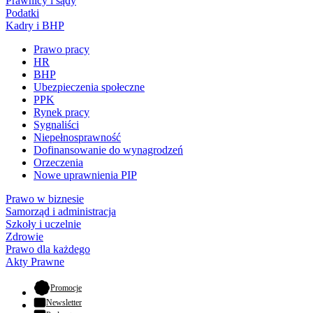
Prawnicy i sądy
Podatki
Kadry i BHP
Prawo pracy
HR
BHP
Ubezpieczenia społeczne
PPK
Rynek pracy
Sygnaliści
Niepełnosprawność
Dofinansowanie do wynagrodzeń
Orzeczenia
Nowe uprawnienia PIP
Prawo w biznesie
Samorząd i administracja
Szkoły i uczelnie
Zdrowie
Prawo dla każdego
Akty Prawne
- otwiera się w nowej karcie
Promocje
Newsletter