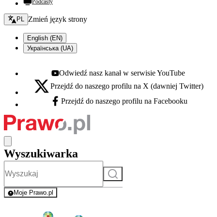
Podcasty
Zmień język - bieżący:
Zmień język strony
PL
English (EN)
Українська (UA)
Odwiedź nasz kanał w serwisie YouTube
Youtube - otwiera się w nowej karcie
Przejdź do naszego profilu na X (dawniej Twitter)
X - otwiera się w nowej karcie
Przejdź do naszego profilu na Facebooku
Facebook - otwiera się w nowej karcie
Wyszukiwarka
Szukaj
Moje Prawo.pl
- rejestracja i logowanie do serwisu