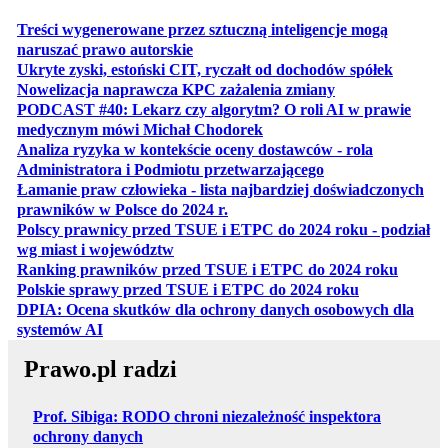
Treści wygenerowane przez sztuczną inteligencje mogą
otwiera się w nowej karcie
naruszać prawo autorskie
otwiera 
Ukryte zyski, estoński CIT, ryczałt od dochodów spółek
otwiera się w no
Nowelizacja naprawcza KPC zażalenia zmiany
PODCAST #40: Lekarz czy algorytm? O roli AI w prawie
otwiera się w nowej karcie
medycznym mówi Michał Chodorek
Analiza ryzyka w kontekście oceny dostawców - rola
otwiera się w nowe
Administratora i Podmiotu przetwarzającego
Łamanie praw człowieka - lista najbardziej doświadczonych
otwiera się w nowej karcie
prawników w Polsce do 2024 r.
Polscy prawnicy przed TSUE i ETPC do 2024 roku - podział
otwiera się w nowej karcie
wg miast i województw
otwiera
Ranking prawników przed TSUE i ETPC do 2024 roku
otwiera się w
Polskie sprawy przed TSUE i ETPC do 2024 roku
DPIA: Ocena skutków dla ochrony danych osobowych dla
otwiera się w nowej karcie
systemów AI
Prawo.pl radzi
Prof. Sibiga: RODO chroni niezależność inspektora
ochrony danych