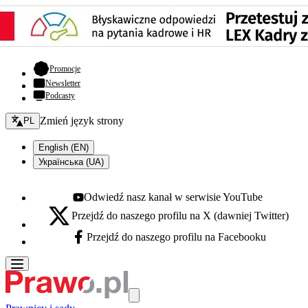
- otwiera się w nowej karcie
Promocje
Newsletter
Podcasty
Zmień język - bieżący:
Zmień język strony
PL
English (EN)
Українська (UA)
Odwiedź nasz kanał w serwisie YouTube
Youtube - otwiera się w nowej karcie
Przejdź do naszego profilu na X (dawniej Twitter)
X - otwiera się w nowej karcie
Przejdź do naszego profilu na Facebooku
Facebook - otwiera się w nowej karcie