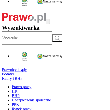
Nasze serwisy
Wyszukiwarka
Szukaj
Nasze serwisy
Prawnicy i sądy
Podatki
Kadry i BHP
Prawo pracy
HR
BHP
Ubezpieczenia społeczne
PPK
Rynek pracy