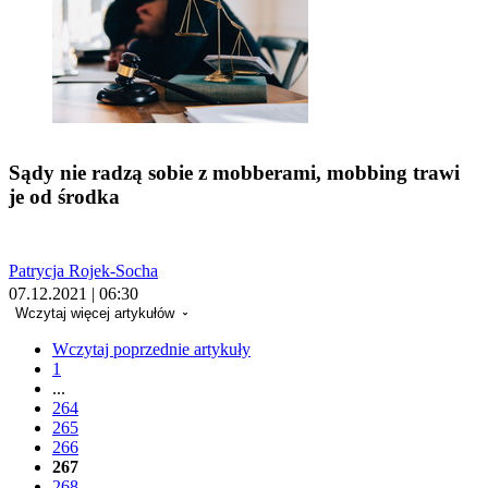
Sądy nie radzą sobie z mobberami, mobbing trawi
je od środka
Patrycja Rojek-Socha
07.12.2021 | 06:30
Wczytaj więcej artykułów
Wczytaj poprzednie artykuły
1
...
264
265
266
267
268