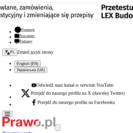
- otwiera się w nowej karcie
Promocje
Newsletter
Podcasty
Zmień język - bieżący:
Zmień język strony
PL
English (EN)
Українська (UA)
Odwiedź nasz kanał w serwisie YouTube
Youtube - otwiera się w nowej karcie
Przejdź do naszego profilu na X (dawniej Twitter)
X - otwiera się w nowej karcie
Przejdź do naszego profilu na Facebooku
Facebook - otwiera się w nowej karcie