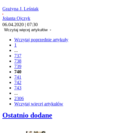
Grażyna J. Leśniak
Jolanta Ojczyk
06.04.2020 | 07:30
Wczytaj więcej artykułów
Wczytaj poprzednie artykuły
1
...
737
738
739
740
741
742
743
...
2306
Wczytaj więcej artykułów
Ostatnio dodane