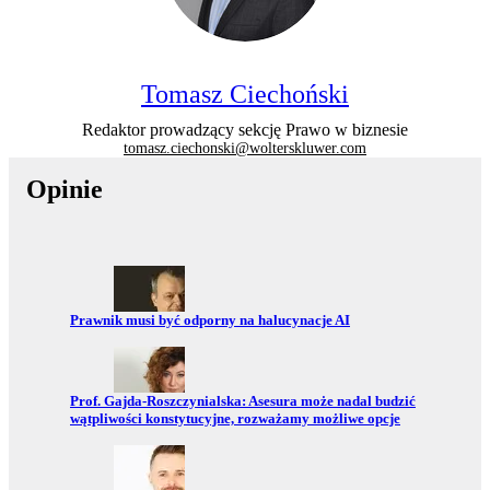
Tomasz Ciechoński
Redaktor prowadzący sekcję Prawo w biznesie
tomasz.ciechonski@wolterskluwer.com
Opinie
Przejdź do:
Prawnik musi być odporny na halucynacje AI
Przejdź do:
Prof. Gajda-Roszczynialska: Asesura może nadal budzić
wątpliwości konstytucyjne, rozważamy możliwe opcje