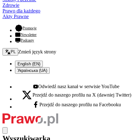
Zdrowie
Prawo dla każdego
Akty Prawne
- otwiera się w nowej karcie
Promocje
Newsletter
Podcasty
Zmień język - bieżący:
Zmień język strony
PL
English (EN)
Українська (UA)
Odwiedź nasz kanał w serwisie YouTube
Youtube - otwiera się w nowej karcie
Przejdź do naszego profilu na X (dawniej Twitter)
X - otwiera się w nowej karcie
Przejdź do naszego profilu na Facebooku
Facebook - otwiera się w nowej karcie
Wyszukiwarka