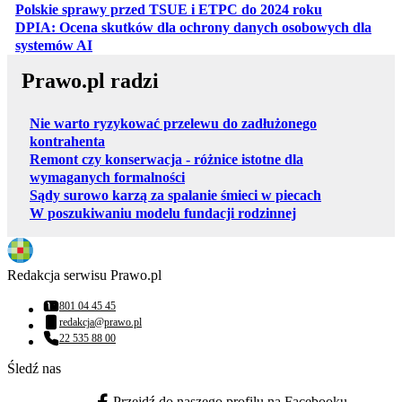
otwiera się w
Polskie sprawy przed TSUE i ETPC do 2024 roku
DPIA: Ocena skutków dla ochrony danych osobowych dla
otwiera się w nowej karcie
systemów AI
Prawo.pl radzi
Nie warto ryzykować przelewu do zadłużonego
kontrahenta
Remont czy konserwacja - różnice istotne dla
wymaganych formalności
Sądy surowo karzą za spalanie śmieci w piecach
W poszukiwaniu modelu fundacji rodzinnej
Redakcja serwisu Prawo.pl
801 04 45 45
Numer telefonu:
redakcja@prawo.pl
Adres email:
22 535 88 00
Numer telefonu:
Śledź nas
Przejdź do naszego profilu na Facebooku