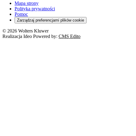
Turystyka
Mapa strony
Cło
Orzeczenia
Polityka prywatności
Deregulacja
RODO
Pomoc
Cyberbezpieczeństwo
Zarządzaj preferencjami plików cookie
Franczyza
Nowe technologie
© 2026 Wolters Kluwer
Prawo autorskie
Realizacja Ideo Powered by:
CMS Edito