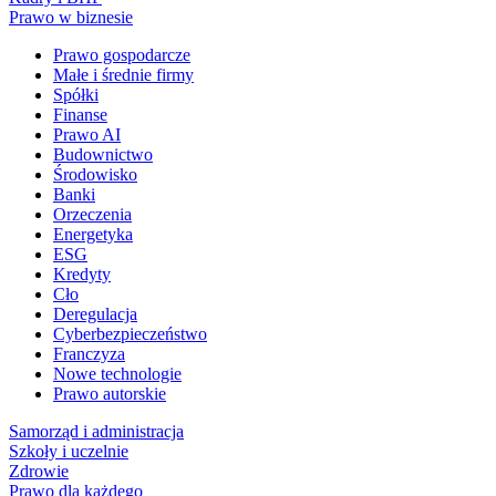
Prawo w biznesie
Prawo gospodarcze
Małe i średnie firmy
Spółki
Finanse
Prawo AI
Budownictwo
Środowisko
Banki
Orzeczenia
Energetyka
ESG
Kredyty
Cło
Deregulacja
Cyberbezpieczeństwo
Franczyza
Nowe technologie
Prawo autorskie
Samorząd i administracja
Szkoły i uczelnie
Zdrowie
Prawo dla każdego