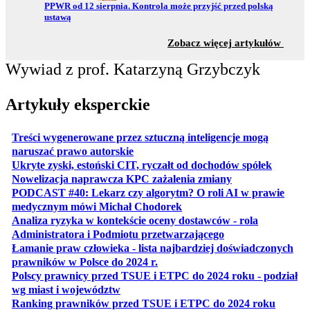
Przejdź do:
PPWR od 12 sierpnia. Kontrola może przyjść przed polską
ustawą
z sekc
Zobacz więcej artykułów
Wywiad z prof. Katarzyną Grzybczyk
Artykuły eksperckie
Treści wygenerowane przez sztuczną inteligencje mogą
otwiera się w nowej karcie
naruszać prawo autorskie
otwiera 
Ukryte zyski, estoński CIT, ryczałt od dochodów spółek
otwiera się w no
Nowelizacja naprawcza KPC zażalenia zmiany
PODCAST #40: Lekarz czy algorytm? O roli AI w prawie
otwiera się w nowej karcie
medycznym mówi Michał Chodorek
Analiza ryzyka w kontekście oceny dostawców - rola
otwiera się w nowe
Administratora i Podmiotu przetwarzającego
Łamanie praw człowieka - lista najbardziej doświadczonych
otwiera się w nowej karcie
prawników w Polsce do 2024 r.
Polscy prawnicy przed TSUE i ETPC do 2024 roku - podział
otwiera się w nowej karcie
wg miast i województw
otwiera
Ranking prawników przed TSUE i ETPC do 2024 roku