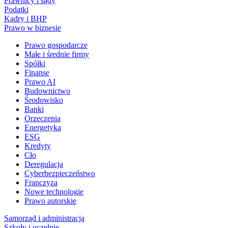
Prawnicy i sądy
Podatki
Kadry i BHP
Prawo w biznesie
Prawo gospodarcze
Małe i średnie firmy
Spółki
Finanse
Prawo AI
Budownictwo
Środowisko
Banki
Orzeczenia
Energetyka
ESG
Kredyty
Cło
Deregulacja
Cyberbezpieczeństwo
Franczyza
Nowe technologie
Prawo autorskie
Samorząd i administracja
Szkoły i uczelnie