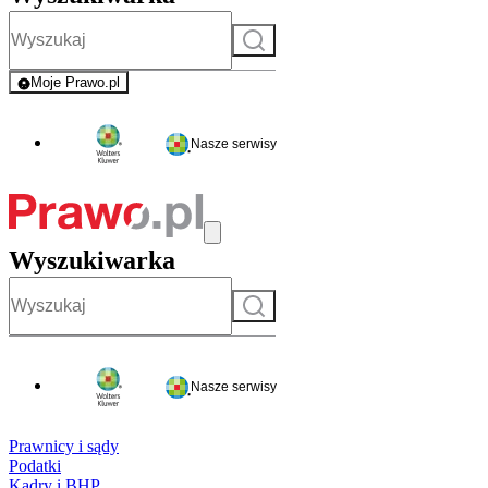
Szukaj
Moje Prawo.pl
- rejestracja i logowanie do serwisu
Nasze serwisy
Wyszukiwarka
Szukaj
Nasze serwisy
Prawnicy i sądy
Podatki
Kadry i BHP