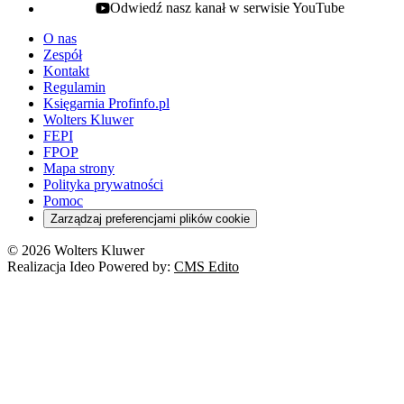
Odwiedź nasz kanał w serwisie YouTube
youtube - otwiera się w nowej karcie
O nas
Zespół
Kontakt
Regulamin
Księgarnia Profinfo.pl
Wolters Kluwer
FEPI
FPOP
Mapa strony
Polityka prywatności
Pomoc
Zarządzaj preferencjami plików cookie
© 2026 Wolters Kluwer
Realizacja Ideo Powered by:
CMS Edito