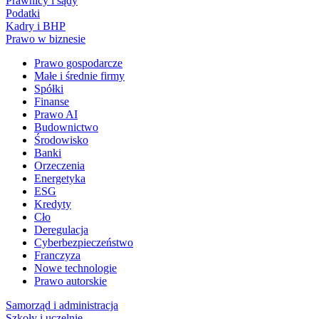
Prawnicy i sądy
Podatki
Kadry i BHP
Prawo w biznesie
Prawo gospodarcze
Małe i średnie firmy
Spółki
Finanse
Prawo AI
Budownictwo
Środowisko
Banki
Orzeczenia
Energetyka
ESG
Kredyty
Cło
Deregulacja
Cyberbezpieczeństwo
Franczyza
Nowe technologie
Prawo autorskie
Samorząd i administracja
Szkoły i uczelnie