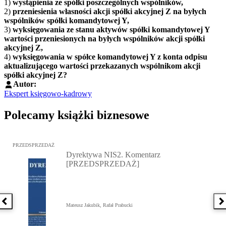
1)
wystąpienia ze spółki poszczególnych wspólników,
2)
przeniesienia własności akcji spółki akcyjnej Z na byłych
wspólników spółki komandytowej Y,
3)
wyksięgowania ze stanu aktywów spółki komandytowej Y
wartości przeniesionych na byłych wspólników akcji spółki
akcyjnej Z,
4)
wyksięgowania w spółce komandytowej Y z konta odpisu
aktualizującego wartości przekazanych wspólnikom akcji
spółki akcyjnej Z?
Autor:
Ekspert księgowo-kadrowy
Polecamy książki biznesowe
Przejdź do: Dyrektywa NIS2. Komentarz [PRZEDSPRZEDAŻ], Mateu
PRZEDSPRZEDAŻ
Dyrektywa NIS2. Komentarz
[PRZEDSPRZEDAŻ]
Poprzednia książka
N
Mateusz Jakubik, Rafał Prabucki