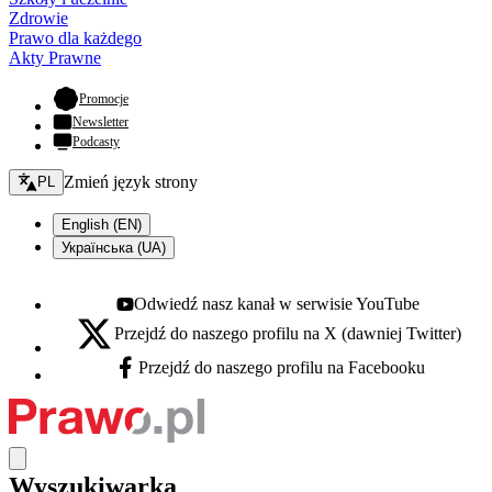
Zdrowie
Prawo dla każdego
Akty Prawne
- otwiera się w nowej karcie
Promocje
Newsletter
Podcasty
Zmień język - bieżący:
Zmień język strony
PL
English (EN)
Українська (UA)
Odwiedź nasz kanał w serwisie YouTube
Youtube - otwiera się w nowej karcie
Przejdź do naszego profilu na X (dawniej Twitter)
X - otwiera się w nowej karcie
Przejdź do naszego profilu na Facebooku
Facebook - otwiera się w nowej karcie
Wyszukiwarka