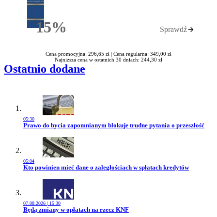
15%
Sprawdź
Rabatu
Cena promocyjna: 296,65 zł |
Cena regularna: 349,00 zł
Najniższa cena w ostatnich 30 dniach: 244,30 zł
Ostatnio dodane
05:30
Przejdź do artykułu:
Prawo do bycia zapomnianym blokuje trudne pytania o przeszłość
05:04
Przejdź do artykułu:
Kto powinien mieć dane o zaległościach w spłatach kredytów
07.08.2026 | 15:30
Przejdź do artykułu:
Będą zmiany w opłatach na rzecz KNF