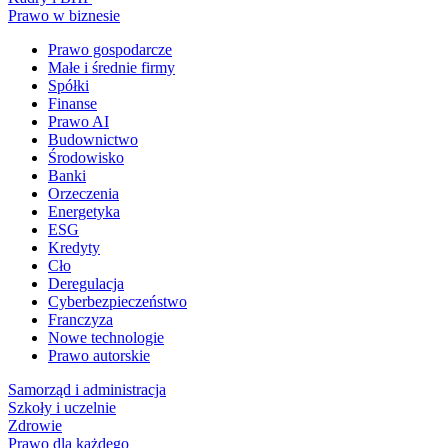
Prawo w biznesie
Prawo gospodarcze
Małe i średnie firmy
Spółki
Finanse
Prawo AI
Budownictwo
Środowisko
Banki
Orzeczenia
Energetyka
ESG
Kredyty
Cło
Deregulacja
Cyberbezpieczeństwo
Franczyza
Nowe technologie
Prawo autorskie
Samorząd i administracja
Szkoły i uczelnie
Zdrowie
Prawo dla każdego