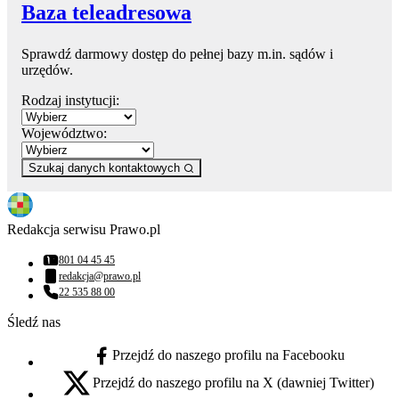
Baza teleadresowa
Sprawdź darmowy dostęp do pełnej bazy m.in. sądów i
urzędów.
Rodzaj instytucji:
Województwo:
Szukaj danych kontaktowych
Redakcja serwisu Prawo.pl
801 04 45 45
Numer telefonu:
redakcja@prawo.pl
Adres email:
22 535 88 00
Numer telefonu:
Śledź nas
Przejdź do naszego profilu na Facebooku
facebook - otwiera się w nowej karcie
Przejdź do naszego profilu na X (dawniej Twitter)
x - otwiera się w nowej karcie