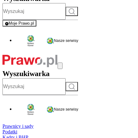
Szukaj
Moje Prawo.pl
- rejestracja i logowanie do serwisu
Nasze serwisy
Wyszukiwarka
Szukaj
Nasze serwisy
Prawnicy i sądy
Podatki
Kadry i BHP