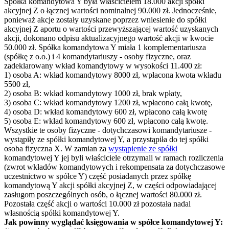
Spółka komandytowa Y była właścicielem 18.000 akcji spółki
akcyjnej Z o łącznej wartości nominalnej 90.000 zł. Jednocześnie,
ponieważ akcje zostały uzyskane poprzez wniesienie do spółki
akcyjnej Z aportu o wartości przewyższającej wartość uzyskanych
akcji, dokonano odpisu aktualizacyjnego wartość akcji w kwocie
50.000 zł. Spółka komandytowa Y miała 1 komplementariusza
(spółkę z o.o.) i 4 komandytariuszy - osoby fizyczne, oraz
zadeklarowany wkład komandytowy w wysokości 11.400 zł:
1)
osoba A: wkład komandytowy 8000 zł, wpłacona kwota wkładu
5500 zł,
2)
osoba B: wkład komandytowy 1000 zł, brak wpłaty,
3)
osoba C: wkład komandytowy 1200 zł, wpłacono całą kwotę,
4)
osoba D: wkład komandytowy 600 zł, wpłacono całą kwotę
5)
osoba E: wkład komandytowy 600 zł, wpłacono całą kwotę.
Wszystkie te osoby fizyczne - dotychczasowi komandytariusze -
wystąpiły ze spółki komandytowej Y, a przystąpiła do tej spółki
osoba fizyczna X. W zamian za
wystąpienie ze spółki
komandytowej Y jej byli właściciele otrzymali w ramach rozliczenia
(zwrot wkładów komandytowych i rekompensata za dotychczasowe
uczestnictwo w spółce Y) część posiadanych przez spółkę
komandytową Y akcji spółki akcyjnej Z, w części odpowiadającej
zasługom poszczególnych osób, o łącznej wartości 80.000 zł.
Pozostała część akcji o wartości 10.000 zł pozostała nadal
własnością spółki komandytowej Y.
Jak powinny wyglądać księgowania w spółce komandytowej Y: