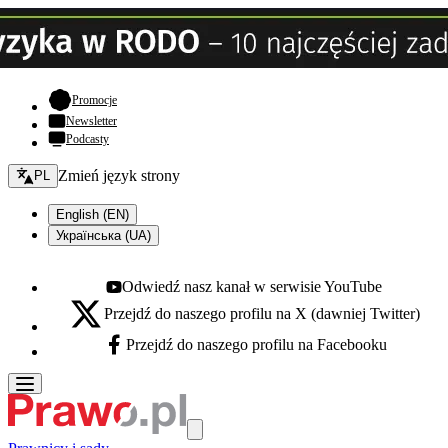
- otwiera się w nowej karcie
Promocje
Newsletter
Podcasty
Zmień język - bieżący:
Zmień język strony
PL
English (EN)
Українська (UA)
Odwiedź nasz kanał w serwisie YouTube
Youtube - otwiera się w nowej karcie
Przejdź do naszego profilu na X (dawniej Twitter)
X - otwiera się w nowej karcie
Przejdź do naszego profilu na Facebooku
Facebook - otwiera się w nowej karcie