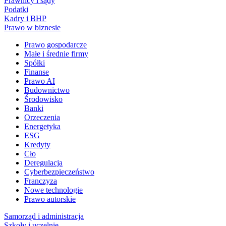
Prawnicy i sądy
Podatki
Kadry i BHP
Prawo w biznesie
Prawo gospodarcze
Małe i średnie firmy
Spółki
Finanse
Prawo AI
Budownictwo
Środowisko
Banki
Orzeczenia
Energetyka
ESG
Kredyty
Cło
Deregulacja
Cyberbezpieczeństwo
Franczyza
Nowe technologie
Prawo autorskie
Samorząd i administracja
Szkoły i uczelnie