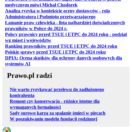
otwiera się w nowej karcie
medycznym mówi Michał Chodorek
Analiza ryzyka w kontekście oceny dostawców - rola
otwiera się w nowe
Administratora i Podmiotu przetwarzającego
Łamanie praw człowieka - lista najbardziej doświadczonych
otwiera się w nowej karcie
prawników w Polsce do 2024 r.
Polscy prawnicy przed TSUE i ETPC do 2024 roku - podział
otwiera się w nowej karcie
wg miast i województw
otwiera
Ranking prawników przed TSUE i ETPC do 2024 roku
otwiera się w
Polskie sprawy przed TSUE i ETPC do 2024 roku
DPIA: Ocena skutków dla ochrony danych osobowych dla
otwiera się w nowej karcie
systemów AI
Prawo.pl radzi
Nie warto ryzykować przelewu do zadłużonego
kontrahenta
Remont czy konserwacja - różnice istotne dla
wymaganych formalności
Sądy surowo karzą za spalanie śmieci w piecach
W poszukiwaniu modelu fundacji rodzinnej