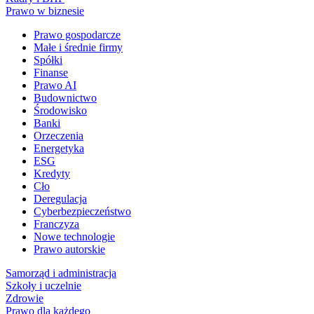
Prawo w biznesie
Prawo gospodarcze
Małe i średnie firmy
Spółki
Finanse
Prawo AI
Budownictwo
Środowisko
Banki
Orzeczenia
Energetyka
ESG
Kredyty
Cło
Deregulacja
Cyberbezpieczeństwo
Franczyza
Nowe technologie
Prawo autorskie
Samorząd i administracja
Szkoły i uczelnie
Zdrowie
Prawo dla każdego