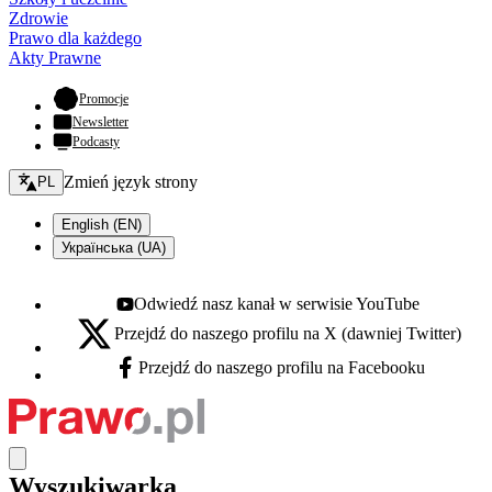
Zdrowie
Prawo dla każdego
Akty Prawne
- otwiera się w nowej karcie
Promocje
Newsletter
Podcasty
Zmień język - bieżący:
Zmień język strony
PL
English (EN)
Українська (UA)
Odwiedź nasz kanał w serwisie YouTube
Youtube - otwiera się w nowej karcie
Przejdź do naszego profilu na X (dawniej Twitter)
X - otwiera się w nowej karcie
Przejdź do naszego profilu na Facebooku
Facebook - otwiera się w nowej karcie
Wyszukiwarka