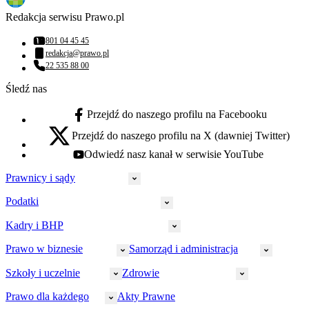
Redakcja serwisu Prawo.pl
801 04 45 45
Numer telefonu:
redakcja@prawo.pl
Adres email:
22 535 88 00
Numer telefonu:
Śledź nas
Przejdź do naszego profilu na Facebooku
facebook - otwiera się w nowej karcie
Przejdź do naszego profilu na X (dawniej Twitter)
x - otwiera się w nowej karcie
Odwiedź nasz kanał w serwisie YouTube
youtube - otwiera się w nowej karcie
Prawnicy i sądy
Podatki
Wymiar sprawiedliwości
Prawnicy
Kadry i BHP
PIT
Prokuratura
CIT
Prawo w biznesie
Samorząd i administracja
Policja
Prawo pracy
VAT
Rynek
HR
Szkoły i uczelnie
Zdrowie
Akcyza
Strefa aplikanta
Prawo gospodarcze
Samorząd terytorialny
BHP
Ordynacja
LegalTech
Małe i średnie firmy
Bezpieczeństwo publiczne
Prawo dla każdego
Akty Prawne
Ubezpieczenia społeczne
Rachunkowość
Sędziowie
Kadry w oświacie
Farmacja
Spółki
Administracja publiczna