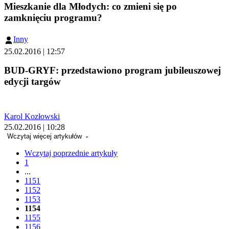
Mieszkanie dla Młodych: co zmieni się po
zamknięciu programu?
Inny
25.02.2016 | 12:57
BUD-GRYF: przedstawiono program jubileuszowej
edycji targów
Karol Kozłowski
25.02.2016 | 10:28
Wczytaj więcej artykułów
Wczytaj poprzednie artykuły
1
...
1151
1152
1153
1154
1155
1156