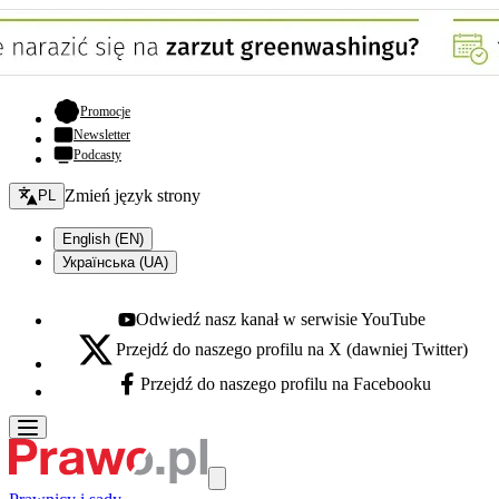
- otwiera się w nowej karcie
Promocje
Newsletter
Podcasty
Zmień język - bieżący:
Zmień język strony
PL
English (EN)
Українська (UA)
Odwiedź nasz kanał w serwisie YouTube
Youtube - otwiera się w nowej karcie
Przejdź do naszego profilu na X (dawniej Twitter)
X - otwiera się w nowej karcie
Przejdź do naszego profilu na Facebooku
Facebook - otwiera się w nowej karcie