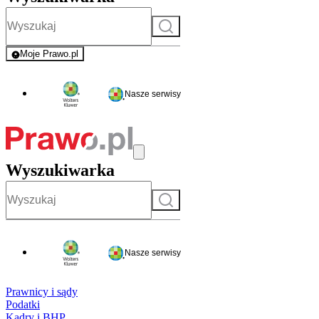
Szukaj
Moje Prawo.pl
- rejestracja i logowanie do serwisu
Nasze serwisy
Wyszukiwarka
Szukaj
Nasze serwisy
Prawnicy i sądy
Podatki
Kadry i BHP