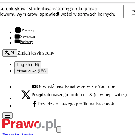
- otwiera się w nowej karcie
Promocje
Newsletter
Podcasty
Zmień język - bieżący:
Zmień język strony
PL
English (EN)
Українська (UA)
Odwiedź nasz kanał w serwisie YouTube
Youtube - otwiera się w nowej karcie
Przejdź do naszego profilu na X (dawniej Twitter)
X - otwiera się w nowej karcie
Przejdź do naszego profilu na Facebooku
Facebook - otwiera się w nowej karcie