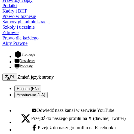
Prawnicy i sądy
Podatki
Kadry i BHP
Prawo w biznesie
Samorząd i administracja
Szkoły i uczelnie
Zdrowie
Prawo dla każdego
Akty Prawne
- otwiera się w nowej karcie
Promocje
Newsletter
Podcasty
Zmień język - bieżący:
Zmień język strony
PL
English (EN)
Українська (UA)
Odwiedź nasz kanał w serwisie YouTube
Youtube - otwiera się w nowej karcie
Przejdź do naszego profilu na X (dawniej Twitter)
X - otwiera się w nowej karcie
Przejdź do naszego profilu na Facebooku
Facebook - otwiera się w nowej karcie