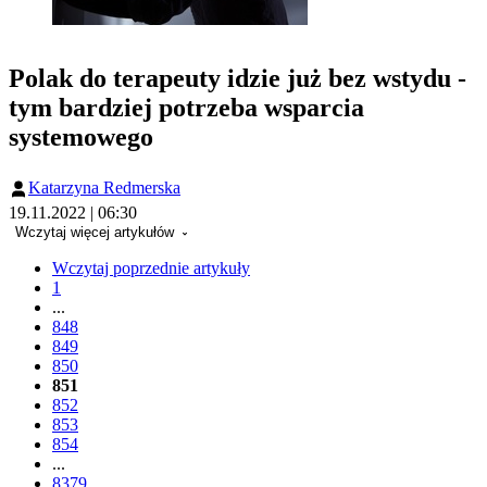
Polak do terapeuty idzie już bez wstydu -
tym bardziej potrzeba wsparcia
systemowego
Katarzyna Redmerska
19.11.2022 | 06:30
Wczytaj więcej artykułów
Wczytaj poprzednie artykuły
1
...
848
849
850
851
852
853
854
...
8379