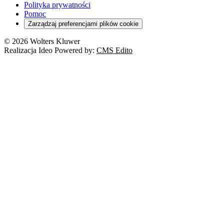
Orzeczenia
Polityka prywatności
Deregulacja
RODO
Pomoc
Cyberbezpieczeństwo
Zarządzaj preferencjami plików cookie
Franczyza
Nowe technologie
© 2026 Wolters Kluwer
Prawo autorskie
Realizacja Ideo Powered by:
CMS Edito