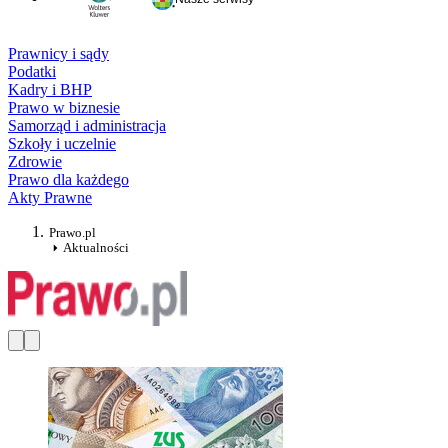
Prawnicy i sądy
Podatki
Kadry i BHP
Prawo w biznesie
Samorząd i administracja
Szkoły i uczelnie
Zdrowie
Prawo dla każdego
Akty Prawne
Prawo.pl
Aktualności