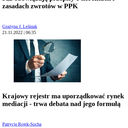
zasadach zwrotów w PPK
Grażyna J. Leśniak
21.11.2022 | 06:35
Krajowy rejestr ma uporządkować rynek
mediacji - trwa debata nad jego formułą
Patrycja Rojek-Socha