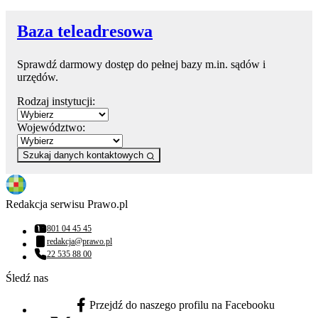
Baza teleadresowa
Sprawdź darmowy dostęp do pełnej bazy m.in. sądów i
urzędów.
Rodzaj instytucji:
Województwo:
Szukaj danych kontaktowych
Redakcja serwisu Prawo.pl
801 04 45 45
Numer telefonu:
redakcja@prawo.pl
Adres email:
22 535 88 00
Numer telefonu:
Śledź nas
Przejdź do naszego profilu na Facebooku
facebook - otwiera się w nowej karcie