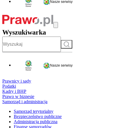
Nasze serwisy
Wyszukiwarka
Szukaj
Nasze serwisy
Prawnicy i sądy
Podatki
Kadry i BHP
Prawo w biznesie
Samorząd i administracja
Samorząd terytorialny
Bezpieczeństwo publiczne
Administracja publiczna
Finanse samorządów