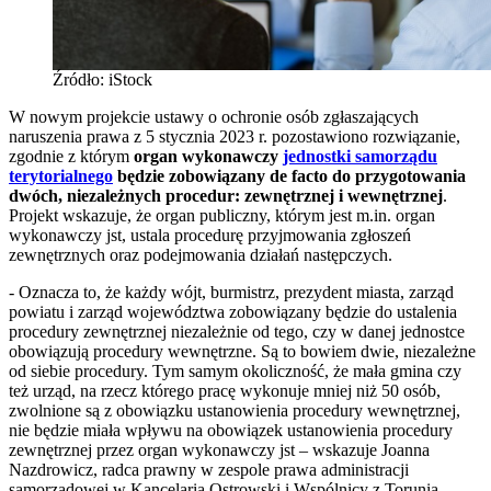
Źródło: iStock
W nowym projekcie ustawy o ochronie osób zgłaszających
naruszenia prawa z 5 stycznia 2023 r. pozostawiono rozwiązanie,
zgodnie z którym
organ wykonawczy
jednostki samorządu
terytorialnego
będzie zobowiązany de facto do przygotowania
dwóch, niezależnych procedur: zewnętrznej i wewnętrznej
.
Projekt wskazuje, że organ publiczny, którym jest m.in. organ
wykonawczy jst, ustala procedurę przyjmowania zgłoszeń
zewnętrznych oraz podejmowania działań następczych.
- Oznacza to, że każdy wójt, burmistrz, prezydent miasta, zarząd
powiatu i zarząd województwa zobowiązany będzie do ustalenia
procedury zewnętrznej niezależnie od tego, czy w danej jednostce
obowiązują procedury wewnętrzne. Są to bowiem dwie, niezależne
od siebie procedury. Tym samym okoliczność, że mała gmina czy
też urząd, na rzecz którego pracę wykonuje mniej niż 50 osób,
zwolnione są z obowiązku ustanowienia procedury wewnętrznej,
nie będzie miała wpływu na obowiązek ustanowienia procedury
zewnętrznej przez organ wykonawczy jst – wskazuje Joanna
Nazdrowicz, radca prawny w zespole prawa administracji
samorządowej w Kancelaria Ostrowski i Wspólnicy z Torunia.