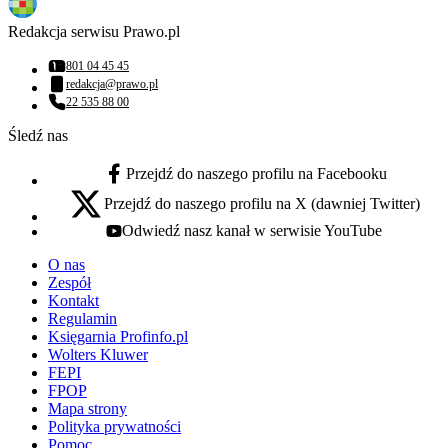
Redakcja serwisu Prawo.pl
801 04 45 45
Numer telefonu:
redakcja@prawo.pl
Adres email:
22 535 88 00
Numer telefonu:
Śledź nas
Przejdź do naszego profilu na Facebooku
facebook - otwiera się w nowej karcie
Przejdź do naszego profilu na X (dawniej Twitter)
x - otwiera się w nowej karcie
Odwiedź nasz kanał w serwisie YouTube
youtube - otwiera się w nowej karcie
O nas
Zespół
Kontakt
Regulamin
Księgarnia Profinfo.pl
Wolters Kluwer
FEPI
FPOP
Mapa strony
Polityka prywatności
Pomoc