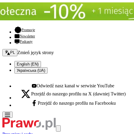
- otwiera się w nowej karcie
Promocje
Newsletter
Podcasty
Zmień język - bieżący:
Zmień język strony
PL
English (EN)
Українська (UA)
Odwiedź nasz kanał w serwisie YouTube
Youtube - otwiera się w nowej karcie
Przejdź do naszego profilu na X (dawniej Twitter)
X - otwiera się w nowej karcie
Przejdź do naszego profilu na Facebooku
Facebook - otwiera się w nowej karcie