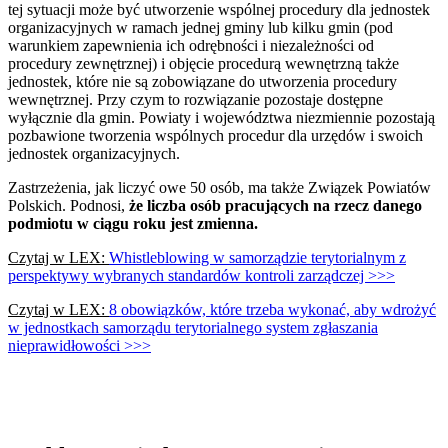
tej sytuacji może być utworzenie wspólnej procedury dla jednostek
organizacyjnych w ramach jednej gminy lub kilku gmin (pod
warunkiem zapewnienia ich odrębności i niezależności od
procedury zewnętrznej) i objęcie procedurą wewnętrzną także
jednostek, które nie są zobowiązane do utworzenia procedury
wewnętrznej. Przy czym to rozwiązanie pozostaje dostępne
wyłącznie dla gmin. Powiaty i województwa niezmiennie pozostają
pozbawione tworzenia wspólnych procedur dla urzędów i swoich
jednostek organizacyjnych.
Zastrzeżenia, jak liczyć owe 50 osób, ma także Związek Powiatów
Polskich. Podnosi,
że liczba osób pracujących na rzecz danego
podmiotu w ciągu roku jest zmienna.
Czytaj w LEX:
Whistleblowing w samorządzie terytorialnym z
perspektywy wybranych standardów kontroli zarządczej >>>
Czytaj w LEX:
8 obowiązków, które trzeba wykonać, aby wdrożyć
w jednostkach samorządu terytorialnego system zgłaszania
nieprawidłowości >>>