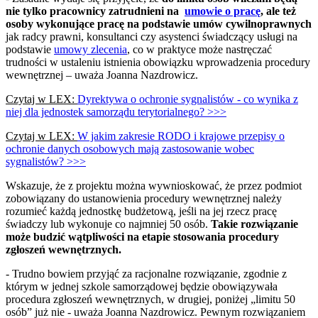
nie tylko pracownicy zatrudnieni na
umowie o pracę
, ale też
osoby wykonujące pracę na podstawie umów cywilnoprawnych
jak radcy prawni, konsultanci czy asystenci świadczący usługi na
podstawie
umowy zlecenia
, co w praktyce może nastręczać
trudności w ustaleniu istnienia obowiązku wprowadzenia procedury
wewnętrznej – uważa Joanna Nazdrowicz.
Czytaj w LEX:
Dyrektywa o ochronie sygnalistów - co wynika z
niej dla jednostek samorządu terytorialnego? >>>
Czytaj w LEX:
W jakim zakresie RODO i krajowe przepisy o
ochronie danych osobowych mają zastosowanie wobec
sygnalistów? >>>
Wskazuje, że z projektu można wywnioskować, że przez podmiot
zobowiązany do ustanowienia procedury wewnętrznej należy
rozumieć każdą jednostkę budżetową, jeśli na jej rzecz pracę
świadczy lub wykonuje co najmniej 50 osób.
Takie rozwiązanie
może budzić wątpliwości na etapie stosowania procedury
zgłoszeń wewnętrznych.
- Trudno bowiem przyjąć za racjonalne rozwiązanie, zgodnie z
którym w jednej szkole samorządowej będzie obowiązywała
procedura zgłoszeń wewnętrznych, w drugiej, poniżej „limitu 50
osób” już nie - uważa Joanna Nazdrowicz. Pewnym rozwiązaniem