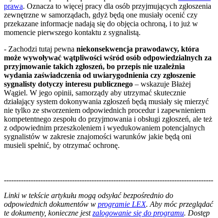
prawa
. Oznacza to więcej pracy dla osób przyjmujących zgłoszenia
zewnętrzne w samorządach, gdyż będą one musiały ocenić czy
przekazane informacje nadają się do objęcia ochroną, i to już w
momencie pierwszego kontaktu z sygnalistą.
- Zachodzi tutaj pewna
niekonsekwencja prawodawcy, która
może wywoływać wątpliwości wśród osób odpowiedzialnych za
przyjmowanie takich zgłoszeń, bo przepis nie uzależnia
wydania zaświadczenia od uwiarygodnienia czy zgłoszenie
sygnalisty dotyczy interesu publicznego
– wskazuje Błażej
Wągiel. W jego opinii, samorządy aby utrzymać skutecznie
działający system dokonywania zgłoszeń będą musiały się mierzyć
nie tylko ze stworzeniem odpowiednich procedur i zapewnieniem
kompetentnego zespołu do przyjmowania i obsługi zgłoszeń, ale też
z odpowiednim przeszkoleniem i wyedukowaniem potencjalnych
sygnalistów w zakresie znajomości warunków jakie będą oni
musieli spełnić, by otrzymać ochronę.
--------------------------------------------------------------------------------------
--------------------------------------------------------
Linki w tekście artykułu mogą odsyłać bezpośrednio do
odpowiednich dokumentów w
programie LEX
. Aby móc przeglądać
te dokumenty, konieczne jest
zalogowanie się do programu
. Dostęp