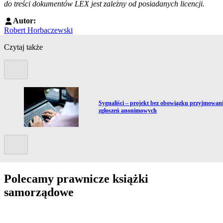
do treści dokumentów LEX jest zależny od posiadanych licencji.
Autor:
Robert Horbaczewski
Czytaj także
Poprzedni slide
Przejdź do artykułu:
,
Sygnaliści – projekt bez obowiązku przyjmowan
zgłoszeń anonimowych
Kolejny slide
Polecamy prawnicze książki
samorządowe
Przejdź do: Prawo zamówień publicznych. Komentarz, Andrzela G