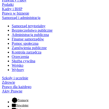
Prawnicy i sądy
Podatki
Kadry i BHP
Prawo w biznesie
Samorząd i administracja
Samorząd terytorialny
Bezpieczeństwo publiczne
Administracja publiczna
Finanse samorządów
Pomoc społeczna
Zamówienia publiczne
Kontrola zarządcza
Orzeczenia
Służba cywilna
Wojsko
Wybory
Szkoły i uczelnie
Zdrowie
Prawo dla każdego
Akty Prawne
- otwiera się w nowej karcie
Promocje
Newsletter