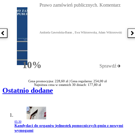
Prawo zamówień publicznych. Komentarz
Andrzela Gawrońska-Baran , Ewa Wiktorowska, Adam Wiktorowski
Poprzednia książka
N
10%
Sprawdź
Rabatu
Cena promocyjna: 228,60 zł |
Cena regularna: 254,00 zł
Najniższa cena w ostatnich 30 dniach: 177,80 zł
Ostatnio dodane
05:30
Przejdź do artykułu:
Kandydaci do organów jednostek pomocniczych gmin z nowymi
wymogami