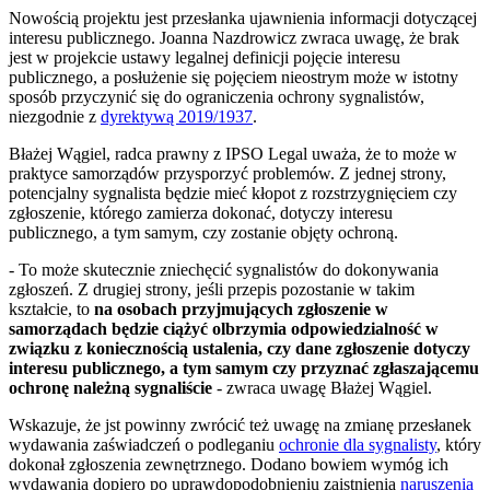
Nowością projektu jest przesłanka ujawnienia informacji dotyczącej
interesu publicznego. Joanna Nazdrowicz zwraca uwagę, że brak
jest w projekcie ustawy legalnej definicji pojęcie interesu
publicznego, a posłużenie się pojęciem nieostrym może w istotny
sposób przyczynić się do ograniczenia ochrony sygnalistów,
niezgodnie z
dyrektywą 2019/1937
.
Błażej Wągiel, radca prawny z IPSO Legal uważa, że to może w
praktyce samorządów przysporzyć problemów. Z jednej strony,
potencjalny sygnalista będzie mieć kłopot z rozstrzygnięciem czy
zgłoszenie, którego zamierza dokonać, dotyczy interesu
publicznego, a tym samym, czy zostanie objęty ochroną.
- To może skutecznie zniechęcić sygnalistów do dokonywania
zgłoszeń. Z drugiej strony, jeśli przepis pozostanie w takim
kształcie, to
na osobach przyjmujących zgłoszenie w
samorządach będzie ciążyć olbrzymia odpowiedzialność w
związku z koniecznością ustalenia, czy dane zgłoszenie dotyczy
interesu publicznego, a tym samym czy przyznać zgłaszającemu
ochronę należną sygnaliście
- zwraca uwagę Błażej Wągiel.
Wskazuje, że jst powinny zwrócić też uwagę na zmianę przesłanek
wydawania zaświadczeń o podleganiu
ochronie dla sygnalisty
, który
dokonał zgłoszenia zewnętrznego. Dodano bowiem wymóg ich
wydawania dopiero po uprawdopodobnieniu zaistnienia
naruszenia