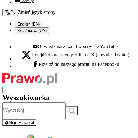
Podcasty
Zmień język - bieżący:
Zmień język strony
PL
English (EN)
Українська (UA)
Odwiedź nasz kanał w serwisie YouTube
Youtube - otwiera się w nowej karcie
Przejdź do naszego profilu na X (dawniej Twitter)
X - otwiera się w nowej karcie
Przejdź do naszego profilu na Facebooku
Facebook - otwiera się w nowej karcie
Wyszukiwarka
Szukaj
Moje Prawo.pl
- rejestracja i logowanie do serwisu