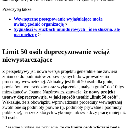
Przeczytaj także:
Wewnętrzne postępowanie wyjaśniające może
uwiarygodnić organizację
>
Sygnaliści w służbach mundurowych - idea słuszna, ale
ma mielizny
>
Limit 50 osób doprecyzowanie wciąż
niewystarczające
Z perspektywy jst, nowa wersja projektu generalnie nie zawiera
zmian co do podmiotów zobowiązanych do wprowadzenia
procedury wewnętrznej. Aktualny jest limit 50 osób dla gmin,
powiatów i województw oraz wyłączenie „małych gmin” do 10 tys.
mieszkańców. Joanna Nazdrowicz zauważa,
że nowy projekt
ustawy doprecyzowuje, w jaki sposób ustalić „limit 50 osób”.
Wskazuje, że z obowiązku wprowadzenia procedury wewnętrznej
zwolnione są podmioty prawne (tj. podmioty prywatne i podmioty
publiczne), na rzecz których wykonuje lub świadczy pracę mniej niż
50 osób.
- Zasadne wydaje się przyjęcie, że
do limitu osób wliczani będą