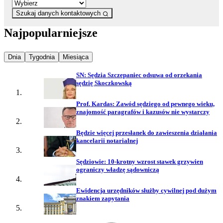
Szukaj danych kontaktowych
Najpopularniejsze
Najpopularniejsze wiadomości z
Najpopularniejsze wiadomości z
Najpopularniejsze wiadomości z
Dnia
Tygodnia
Miesiąca
SN: Sędzia Szczepaniec odsuwa od orzekania
sędzię Skoczkowską
Prof. Kardas: Zawód sędziego od pewnego wieku,
znajomość paragrafów i kazusów nie wystarczy
Będzie więcej przesłanek do zawieszenia działania
kancelarii notarialnej
Sędziowie: 10-krotny wzrost stawek grzywien
ograniczy władzę sądowniczą
Ewidencja urzędników służby cywilnej pod dużym
znakiem zapytania