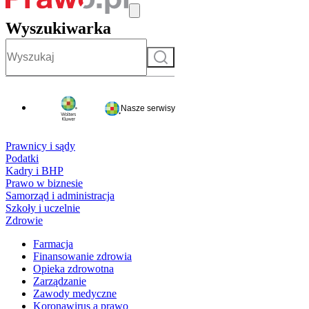
Wyszukiwarka
Szukaj
Nasze serwisy
Prawnicy i sądy
Podatki
Kadry i BHP
Prawo w biznesie
Samorząd i administracja
Szkoły i uczelnie
Zdrowie
Farmacja
Finansowanie zdrowia
Opieka zdrowotna
Zarządzanie
Zawody medyczne
Koronawirus a prawo