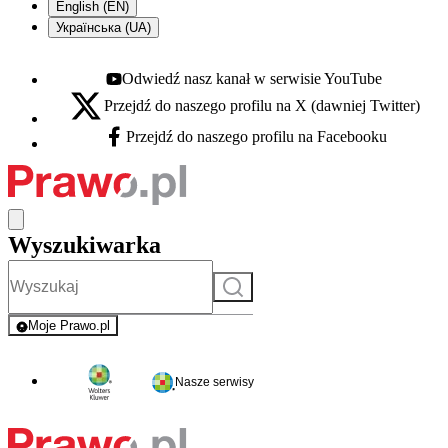
English (EN)
Українська (UA)
Odwiedź nasz kanał w serwisie YouTube
Youtube - otwiera się w nowej karcie
Przejdź do naszego profilu na X (dawniej Twitter)
X - otwiera się w nowej karcie
Przejdź do naszego profilu na Facebooku
Facebook - otwiera się w nowej karcie
Wyszukiwarka
Szukaj
Moje Prawo.pl
- rejestracja i logowanie do serwisu
Nasze serwisy