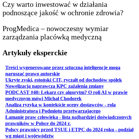
Czy warto inwestować w działania
podnoszące jakość w ochronie zdrowia?
ProgMedica – nowoczesny wymiar
zarządzania placówką medyczną
Artykuły eksperckie
Treści wygenerowane przez sztuczną inteligencje mogą
otwiera się w nowej karcie
naruszać prawo autorskie
otwiera 
Ukryte zyski, estoński CIT, ryczałt od dochodów spółek
otwiera się w no
Nowelizacja naprawcza KPC zażalenia zmiany
PODCAST #40: Lekarz czy algorytm? O roli AI w prawie
otwiera się w nowej karcie
medycznym mówi Michał Chodorek
Analiza ryzyka w kontekście oceny dostawców - rola
otwiera się w nowe
Administratora i Podmiotu przetwarzającego
Łamanie praw człowieka - lista najbardziej doświadczonych
otwiera się w nowej karcie
prawników w Polsce do 2024 r.
Polscy prawnicy przed TSUE i ETPC do 2024 roku - podział
otwiera się w nowej karcie
wg miast i województw