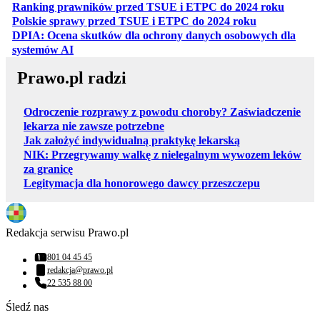
otwiera
Ranking prawników przed TSUE i ETPC do 2024 roku
otwiera się w
Polskie sprawy przed TSUE i ETPC do 2024 roku
DPIA: Ocena skutków dla ochrony danych osobowych dla
otwiera się w nowej karcie
systemów AI
Prawo.pl radzi
Odroczenie rozprawy z powodu choroby? Zaświadczenie
lekarza nie zawsze potrzebne
Jak założyć indywidualną praktykę lekarską
NIK: Przegrywamy walkę z nielegalnym wywozem leków
za granicę
Legitymacja dla honorowego dawcy przeszczepu
Redakcja serwisu Prawo.pl
801 04 45 45
Numer telefonu:
redakcja@prawo.pl
Adres email:
22 535 88 00
Numer telefonu:
Śledź nas