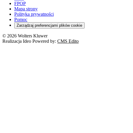
Szkoła i uczeń
FPOP
Kredyty
Turystyka
Mapa strony
Cło
Orzeczenia
Polityka prywatności
Deregulacja
RODO
Pomoc
Cyberbezpieczeństwo
Zarządzaj preferencjami plików cookie
Franczyza
Nowe technologie
© 2026 Wolters Kluwer
Prawo autorskie
Realizacja Ideo Powered by:
CMS Edito