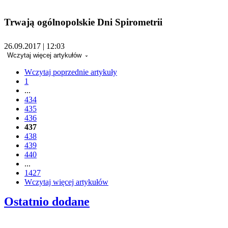
Trwają ogólnopolskie Dni Spirometrii
26.09.2017 | 12:03
Wczytaj więcej artykułów
Wczytaj poprzednie artykuły
1
...
434
435
436
437
438
439
440
...
1427
Wczytaj więcej artykułów
Ostatnio dodane