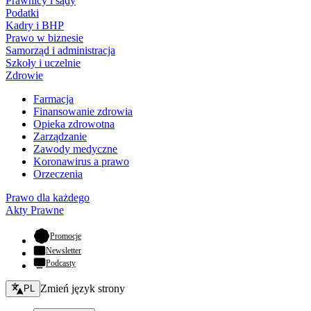
Prawnicy i sądy
Podatki
Kadry i BHP
Prawo w biznesie
Samorząd i administracja
Szkoły i uczelnie
Zdrowie
Farmacja
Finansowanie zdrowia
Opieka zdrowotna
Zarządzanie
Zawody medyczne
Koronawirus a prawo
Orzeczenia
Prawo dla każdego
Akty Prawne
- otwiera się w nowej karcie
Promocje
Newsletter
Podcasty
Zmień język - bieżący:
Zmień język strony
PL