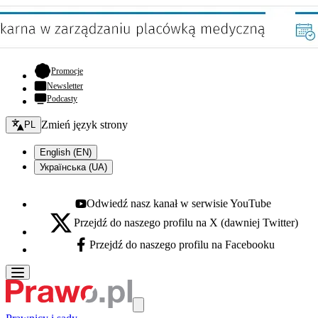
- otwiera się w nowej karcie
Promocje
Newsletter
Podcasty
Zmień język - bieżący:
Zmień język strony
PL
English (EN)
Українська (UA)
Odwiedź nasz kanał w serwisie YouTube
Youtube - otwiera się w nowej karcie
Przejdź do naszego profilu na X (dawniej Twitter)
X - otwiera się w nowej karcie
Przejdź do naszego profilu na Facebooku
Facebook - otwiera się w nowej karcie