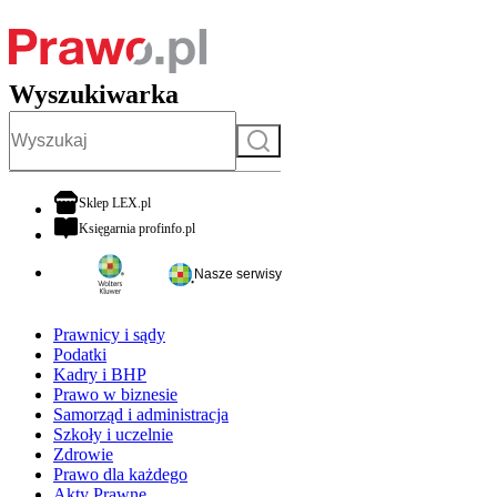
Wyszukiwarka
Szukaj
otwiera się w nowej karcie
Sklep LEX.pl
otwiera się w nowej karcie
Księgarnia profinfo.pl
Nasze serwisy
Prawnicy i sądy
Podatki
Kadry i BHP
Prawo w biznesie
Samorząd i administracja
Szkoły i uczelnie
Zdrowie
Prawo dla każdego
Akty Prawne