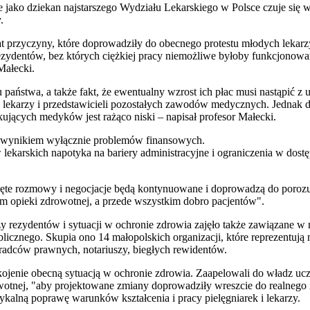
że jako dziekan najstarszego Wydziału Lekarskiego w Polsce czuje się
.
lat przyczyny, które doprowadziły do obecnego protestu młodych lekarz
rezydentów, bez których ciężkiej pracy niemożliwe byłoby funkcjonowa
 Małecki.
 państwa, a także fakt, że ewentualny wzrost ich płac musi nastąpić 
 lekarzy i przedstawicieli pozostałych zawodów medycznych. Jednak dl
jących medyków jest rażąco niski – napisał profesor Małecki.
są wynikiem wyłącznie problemów finansowych.
lekarskich napotyka na bariery administracyjne i ograniczenia w dost
częte rozmowy i negocjacje będą kontynuowane i doprowadzą do porozu
tem opieki zdrowotnej, a przede wszystkim dobro pacjentów".
rzy rezydentów i sytuacji w ochronie zdrowia zajęło także zawiązane
znego. Skupia ono 14 małopolskich organizacji, które reprezentują 
 radców prawnych, notariuszy, biegłych rewidentów.
ojenie obecną sytuacją w ochronie zdrowia. Zaapelowali do władz uc
owotnej, "aby projektowane zmiany doprowadziły wreszcie do realneg
ykalną poprawę warunków kształcenia i pracy pielęgniarek i lekarzy.