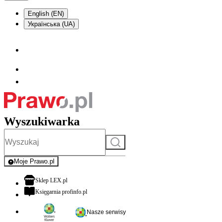
English (EN)
Українська (UA)
Wyszukiwarka
Szukaj
Moje Prawo.pl
- rejestracja i logowanie do serwisu
otwiera się w nowej karcie
Sklep LEX.pl
otwiera się w nowej karcie
Księgarnia profinfo.pl
Nasze serwisy