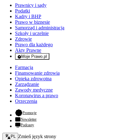
Prawnicy i sądy
Podatki
Kadry i BHP
Prawo w biznesie
Samorząd i administracja
Szkoły i uczelnie
Zdrowie
Prawo dla każdego
Akty Prawne
Moje Prawo.pl
- rejestracja i logowanie do serwisu
Farmacja
Finansowanie zdrowia
Opieka zdrowotna
Zarządzanie
Zawody medyczne
Koronawirus a prawo
Orzeczenia
- otwiera się w nowej karcie
Promocje
Newsletter
Podcasty
Zmień język - bieżący:
Zmień język strony
PL