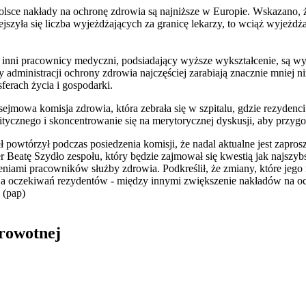
lsce nakłady na ochronę zdrowia są najniższe w Europie. Wskazano, że
ejszyła się liczba wyjeżdżających za granicę lekarzy, to wciąż wyjeżdż
 inni pracownicy medyczni, podsiadający wyższe wykształcenie, są w
administracji ochrony zdrowia najczęściej zarabiają znacznie mniej 
ferach życia i gospodarki.
ejmowa komisja zdrowia, która zebrała się w szpitalu, gdzie rezydenc
tycznego i skoncentrowanie się na merytorycznej dyskusji, aby przygo
 powtórzył podczas posiedzenia komisji, że nadal aktualne jest zapro
 Beatę Szydło zespołu, który będzie zajmował się kwestią jak najszy
niami pracowników służby zdrowia. Podkreślił, że zmiany, które jego
zacja oczekiwań rezydentów - między innymi zwiększenie nakładów na o
 (pap)
drowotnej
in Burdzik, Radosław Tymiński - otwiera się w nowym oknie