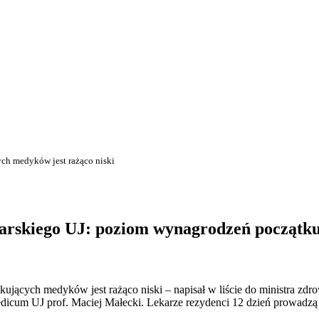
ch medyków jest rażąco niski
arskiego UJ: poziom wynagrodzeń początku
ących medyków jest rażąco niski – napisał w liście do ministra zdr
icum UJ prof. Maciej Małecki. Lekarze rezydenci 12 dzień prowadzą 