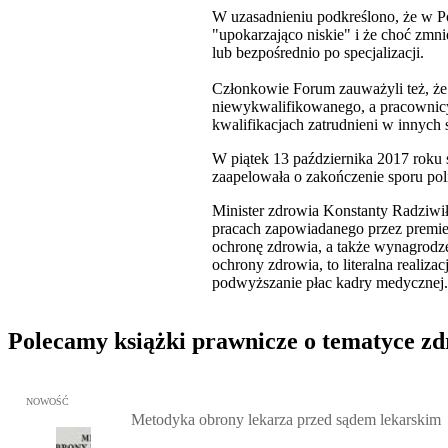
W uzasadnieniu podkreślono, że w Po
"upokarzająco niskie" i że choć zmni
lub bezpośrednio po specjalizacji.
Członkowie Forum zauważyli też, że
niewykwalifikowanego, a pracownicy 
kwalifikacjach zatrudnieni w innych s
W piątek 13 października 2017 roku s
zaapelowała o zakończenie sporu poli
Minister zdrowia Konstanty Radziwiłł
pracach zapowiadanego przez premier
ochronę zdrowia, a także wynagrodze
ochrony zdrowia, to literalna reali
podwyższanie płac kadry medycznej.
Polecamy książki prawnicze o tematyce z
Przejdź do: Metodyka obrony lekarza przed sądem lekarskim, Marc
NOWOŚĆ
Metodyka obrony lekarza przed sądem lekarskim