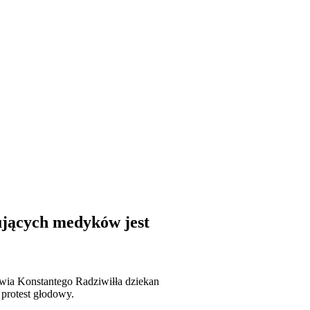
jących medyków jest
owia Konstantego Radziwiłła dziekan
protest głodowy.