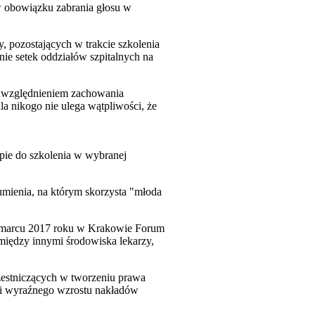
 w obowiązku zabrania głosu w
y, pozostających w trakcie szkolenia
nie setek oddziałów szpitalnych na
z uwzględnieniem zachowania
a nikogo nie ulega wątpliwości, że
ępie do szkolenia w wybranej
mienia, na którym skorzysta "młoda
 w marcu 2017 roku w Krakowie Forum
między innymi środowiska lekarzy,
zestniczących w tworzeniu prawa
o i wyraźnego wzrostu nakładów