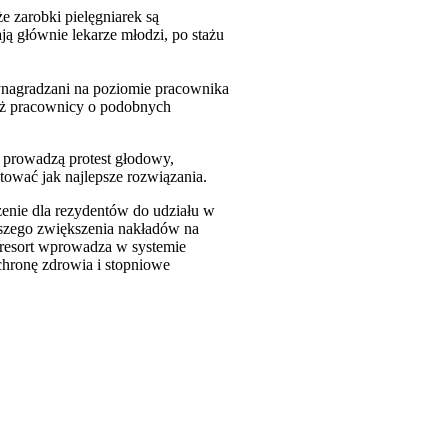
 zarobki pielęgniarek są
ają głównie lekarze młodzi, po stażu
ynagradzani na poziomie pracownika
niż pracownicy o podobnych
i prowadzą protest głodowy,
tować jak najlepsze rozwiązania.
szenie dla rezydentów do udziału w
bszego zwiększenia nakładów na
 resort wprowadza w systemie
chronę zdrowia i stopniowe