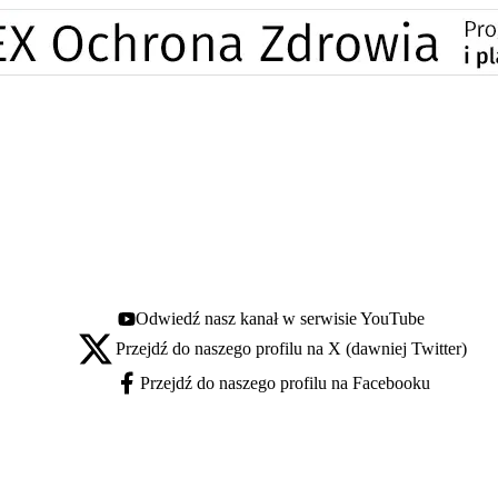
Odwiedź nasz kanał w serwisie YouTube
Youtube - otwiera się w nowej karcie
Przejdź do naszego profilu na X (dawniej Twitter)
X - otwiera się w nowej karcie
Przejdź do naszego profilu na Facebooku
Facebook - otwiera się w nowej karcie