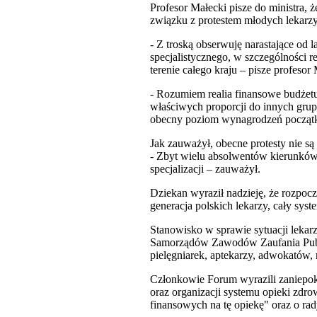
Profesor Małecki pisze do ministra, 
związku z protestem młodych lekarzy
- Z troską obserwuję narastające od 
specjalistycznego, w szczególności 
terenie całego kraju – pisze profesor
- Rozumiem realia finansowe budżetu
właściwych proporcji do innych grup
obecny poziom wynagrodzeń początku
Jak zauważył, obecne protesty nie 
- Zbyt wielu absolwentów kierunków 
specjalizacji – zauważył.
Dziekan wyraził nadzieję, że rozpo
generacja polskich lekarzy, cały sys
Stanowisko w sprawie sytuacji leka
Samorządów Zawodów Zaufania Public
pielęgniarek, aptekarzy, adwokatów,
Członkowie Forum wyrazili zaniepok
oraz organizacji systemu opieki zdr
finansowych na tę opiekę" oraz o rad