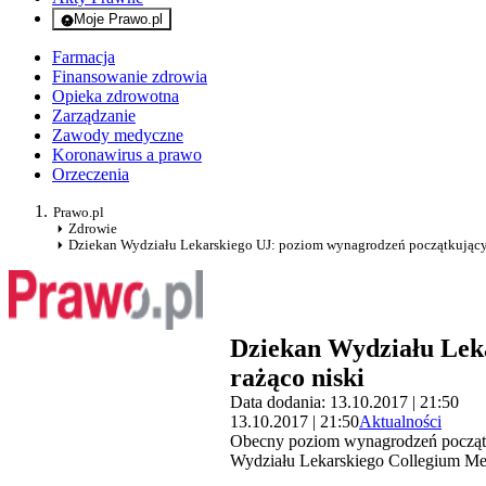
Moje Prawo.pl
- rejestracja i logowanie do serwisu
Farmacja
Finansowanie zdrowia
Opieka zdrowotna
Zarządzanie
Zawody medyczne
Koronawirus a prawo
Orzeczenia
Prawo.pl
Zdrowie
Dziekan Wydziału Lekarskiego UJ: poziom wynagrodzeń początkujący
Dziekan Wydziału Lek
rażąco niski
Data dodania: 13.10.2017 | 21:50
13.10.2017 | 21:50
Aktualności
Obecny poziom wynagrodzeń początkuj
Wydziału Lekarskiego Collegium Med