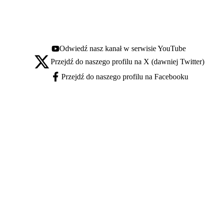
Odwiedź nasz kanał w serwisie YouTube
Youtube - otwiera się w nowej karcie
Przejdź do naszego profilu na X (dawniej Twitter)
X - otwiera się w nowej karcie
Przejdź do naszego profilu na Facebooku
Facebook - otwiera się w nowej karcie