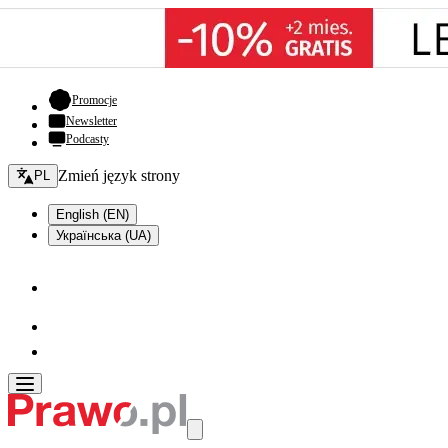
- otwiera się w nowej karcie
Promocje
Newsletter
Podcasty
Zmień język - bieżący:
Zmień język strony
PL
English (EN)
Українська (UA)