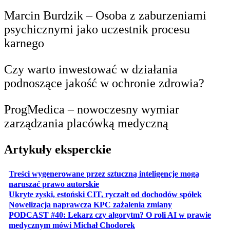
Marcin Burdzik – Osoba z zaburzeniami
psychicznymi jako uczestnik procesu
karnego
Czy warto inwestować w działania
podnoszące jakość w ochronie zdrowia?
ProgMedica – nowoczesny wymiar
zarządzania placówką medyczną
Artykuły eksperckie
Treści wygenerowane przez sztuczną inteligencje mogą
otwiera się w nowej karcie
naruszać prawo autorskie
otwiera 
Ukryte zyski, estoński CIT, ryczałt od dochodów spółek
otwiera się w no
Nowelizacja naprawcza KPC zażalenia zmiany
PODCAST #40: Lekarz czy algorytm? O roli AI w prawie
otwiera się w nowej karcie
medycznym mówi Michał Chodorek