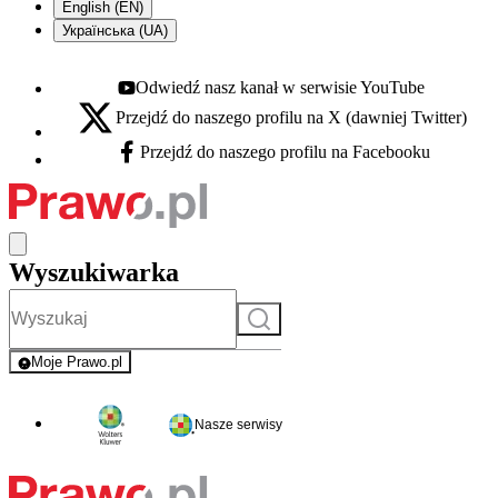
English (EN)
Українська (UA)
Odwiedź nasz kanał w serwisie YouTube
Youtube - otwiera się w nowej karcie
Przejdź do naszego profilu na X (dawniej Twitter)
X - otwiera się w nowej karcie
Przejdź do naszego profilu na Facebooku
Facebook - otwiera się w nowej karcie
Wyszukiwarka
Szukaj
Moje Prawo.pl
- rejestracja i logowanie do serwisu
Nasze serwisy