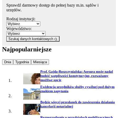
Sprawdź darmowy dostęp do pełnej bazy m.in. sądów i
urzędów.
Rodzaj instytucji:
Województwo:
Szukaj danych kontaktowych
Najpopularniejsze
Najpopularniejsze wiadomości z
Najpopularniejsze wiadomości z
Najpopularniejsze wiadomości z
Dnia
Tygodnia
Miesiąca
Prof. Gajda-Roszczynialska: Asesura może nadal
budzić wątpliwości konstytucyjne, rozważamy
możliwe opcje
Ewidencja urzędników służby cywilnej pod dużym
znakiem zapytania
Będzie więcej przesłanek do zawieszenia działania
kancelarii notarialnej
Rozporządzenie o przydziałach mobilizacyjnych