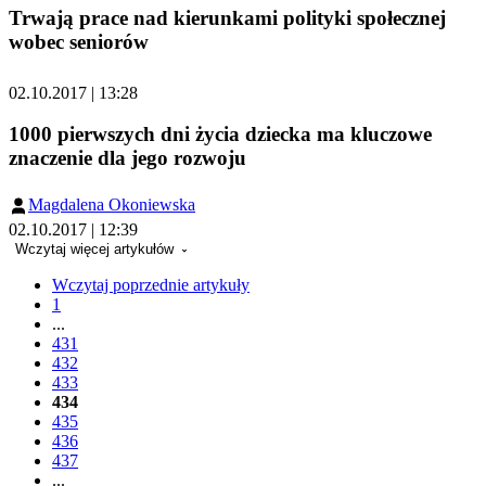
Trwają prace nad kierunkami polityki społecznej
wobec seniorów
02.10.2017 | 13:28
1000 pierwszych dni życia dziecka ma kluczowe
znaczenie dla jego rozwoju
Magdalena Okoniewska
02.10.2017 | 12:39
Wczytaj więcej artykułów
Wczytaj poprzednie artykuły
1
...
431
432
433
434
435
436
437
...