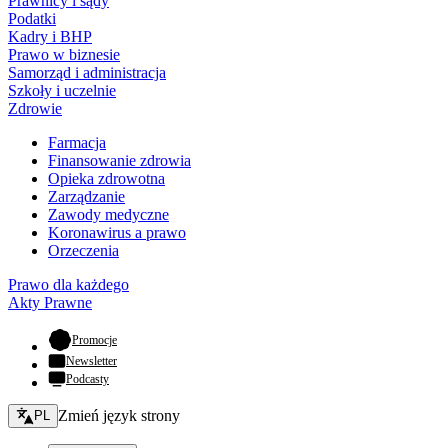
Prawnicy i sądy
Podatki
Kadry i BHP
Prawo w biznesie
Samorząd i administracja
Szkoły i uczelnie
Zdrowie
Farmacja
Finansowanie zdrowia
Opieka zdrowotna
Zarządzanie
Zawody medyczne
Koronawirus a prawo
Orzeczenia
Prawo dla każdego
Akty Prawne
- otwiera się w nowej karcie
Promocje
Newsletter
Podcasty
Zmień język - bieżący:
Zmień język strony
PL