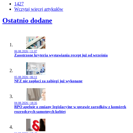
1427
Wczytaj więcej artykułów
Ostatnio dodane
06.08.2026 | 11:07
Przejdź do artykułu:
Zaostrzone kryteria wystawiania recept już od września
05.08.2026 | 06:11
Przejdź do artykułu:
NFZ nie zapłaci za zabiegi już wykonane
04.08.2026 | 18:35
Przejdź do artykułu:
RPO apeluje o zmiany legislacyjne w sprawie zarodków z komórek
rozrodczych samotnych kobiet