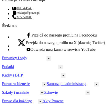
801 04 45 45
Numer telefonu:
redakcja@prawo.pl
Adres email:
22 535 88 00
Numer telefonu:
Śledź nas
Przejdź do naszego profilu na Facebooku
facebook - otwiera się w nowej karcie
Przejdź do naszego profilu na X (dawniej Twitter)
x - otwiera się w nowej karcie
Odwiedź nasz kanał w serwisie YouTube
youtube - otwiera się w nowej karcie
Prawnicy i sądy
Podatki
Wymiar sprawiedliwości
Prawnicy
Kadry i BHP
PIT
Prokuratura
CIT
Prawo w biznesie
Samorząd i administracja
Policja
Prawo pracy
VAT
Rynek
HR
Szkoły i uczelnie
Zdrowie
Akcyza
Strefa aplikanta
Prawo gospodarcze
Samorząd terytorialny
BHP
Ordynacja
LegalTech
Małe i średnie firmy
Bezpieczeństwo publiczne
Prawo dla każdego
Akty Prawne
Ubezpieczenia społeczne
Rachunkowość
Sędziowie
Kadry w oświacie
Farmacja
Spółki
Administracja publiczna
PPK
Doradca podatkowy
E-doręczenia
Zarządzanie oświatą
Finansowanie zdrowia
Finanse
Finanse samorządów
Rynek pracy
Finanse publiczne
Prawo na Oko