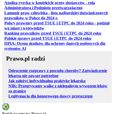
Analiza ryzyka w kontekście oceny dostawców - rola
otwiera się w nowe
Administratora i Podmiotu przetwarzającego
Łamanie praw człowieka - lista najbardziej doświadczonych
otwiera się w nowej karcie
prawników w Polsce do 2024 r.
Polscy prawnicy przed TSUE i ETPC do 2024 roku - podział
otwiera się w nowej karcie
wg miast i województw
otwiera
Ranking prawników przed TSUE i ETPC do 2024 roku
otwiera się w
Polskie sprawy przed TSUE i ETPC do 2024 roku
DPIA: Ocena skutków dla ochrony danych osobowych dla
otwiera się w nowej karcie
systemów AI
Prawo.pl radzi
Odroczenie rozprawy z powodu choroby? Zaświadczenie
lekarza nie zawsze potrzebne
Jak założyć indywidualną praktykę lekarską
NIK: Przegrywamy walkę z nielegalnym wywozem leków
za granicę
Legitymacja dla honorowego dawcy przeszczepu
Redakcja serwisu Prawo.pl