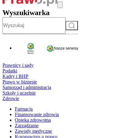
Wyszukiwarka
Szukaj
Nasze serwisy
Prawnicy i sądy
Podatki
Kadry i BHP
Prawo w biznesie
Samorząd i administracja
Szkoły i uczelnie
Zdrowie
Farmacja
Finansowanie zdrowia
Opieka zdrowotna
Zarządzanie
Zawody medyczne
Koronawirus a prawo