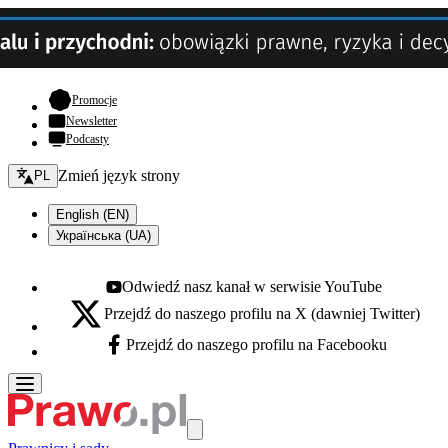
- otwiera się w nowej karcie
Promocje
Newsletter
Podcasty
Zmień język - bieżący:
Zmień język strony
PL
English (EN)
Українська (UA)
Odwiedź nasz kanał w serwisie YouTube
Youtube - otwiera się w nowej karcie
Przejdź do naszego profilu na X (dawniej Twitter)
X - otwiera się w nowej karcie
Przejdź do naszego profilu na Facebooku
Facebook - otwiera się w nowej karcie