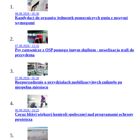
08.08.2026 | 05:30
Przejdź do artykułu:
Kandydaci do organów jednostek pomocniczych gmin z nowymi
wymogami
07.08.2026 | 13:35
Przejdź do artykułu:
Psy ratownicze z OSP pomogą innym służbom - nowelizacja trafi do
prezydenta
07.08.2026 | 05:30
Przejdź do artykułu:
Rozporządzenie o przydziałach mobilizacyjnych zniknęło po
niespełna miesiącu
06.08.2026 | 16:25
Przejdź do artykułu:
Coraz bliżej większej kontroli społecznej nad programami ochrony
powietrza