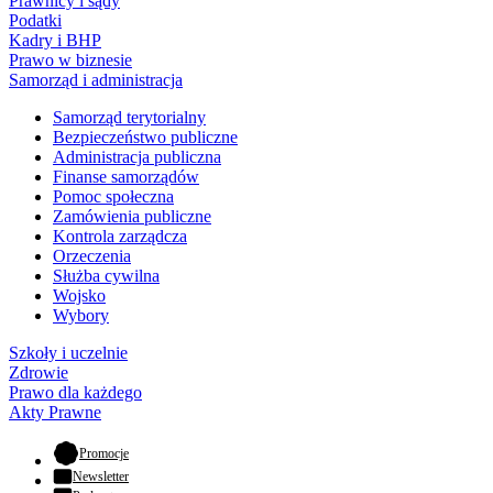
Prawnicy i sądy
Podatki
Kadry i BHP
Prawo w biznesie
Samorząd i administracja
Samorząd terytorialny
Bezpieczeństwo publiczne
Administracja publiczna
Finanse samorządów
Pomoc społeczna
Zamówienia publiczne
Kontrola zarządcza
Orzeczenia
Służba cywilna
Wojsko
Wybory
Szkoły i uczelnie
Zdrowie
Prawo dla każdego
Akty Prawne
- otwiera się w nowej karcie
Promocje
Newsletter