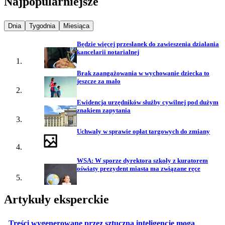
Najpopularniejsze
Najpopularniejsze wiadomości z
Najpopularniejsze wiadomości z
Najpopularniejsze wiadomości z
Dnia
Tygodnia
Miesiąca
Będzie więcej przesłanek do zawieszenia działania
kancelarii notarialnej
Brak zaangażowania w wychowanie dziecka to
jeszcze za mało
Ewidencja urzędników służby cywilnej pod dużym
znakiem zapytania
Uchwały w sprawie opłat targowych do zmiany
WSA: W sporze dyrektora szkoły z kuratorem
oświaty prezydent miasta ma związane ręce
Artykuły eksperckie
Treści wygenerowane przez sztuczną inteligencje mogą