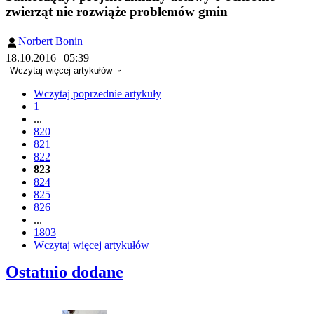
zwierząt nie rozwiąże problemów gmin
Norbert Bonin
18.10.2016 | 05:39
Wczytaj więcej artykułów
Wczytaj poprzednie artykuły
1
...
820
821
822
823
824
825
826
...
1803
Wczytaj więcej artykułów
Ostatnio dodane