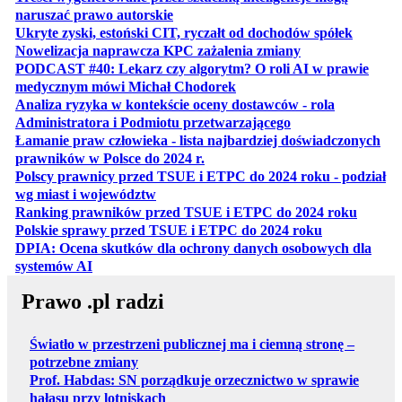
otwiera się w nowej karcie
naruszać prawo autorskie
otwiera 
Ukryte zyski, estoński CIT, ryczałt od dochodów spółek
otwiera się w no
Nowelizacja naprawcza KPC zażalenia zmiany
PODCAST #40: Lekarz czy algorytm? O roli AI w prawie
otwiera się w nowej karcie
medycznym mówi Michał Chodorek
Analiza ryzyka w kontekście oceny dostawców - rola
otwiera się w nowe
Administratora i Podmiotu przetwarzającego
Łamanie praw człowieka - lista najbardziej doświadczonych
otwiera się w nowej karcie
prawników w Polsce do 2024 r.
Polscy prawnicy przed TSUE i ETPC do 2024 roku - podział
otwiera się w nowej karcie
wg miast i województw
otwiera
Ranking prawników przed TSUE i ETPC do 2024 roku
otwiera się w
Polskie sprawy przed TSUE i ETPC do 2024 roku
DPIA: Ocena skutków dla ochrony danych osobowych dla
otwiera się w nowej karcie
systemów AI
Prawo .pl radzi
Światło w przestrzeni publicznej ma i ciemną stronę –
potrzebne zmiany
Prof. Habdas: SN porządkuje orzecznictwo w sprawie
hałasu przy lotniskach