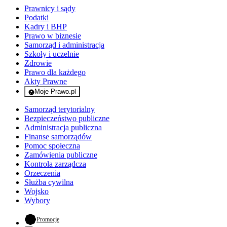
Prawnicy i sądy
Podatki
Kadry i BHP
Prawo w biznesie
Samorząd i administracja
Szkoły i uczelnie
Zdrowie
Prawo dla każdego
Akty Prawne
Moje Prawo.pl
- rejestracja i logowanie do serwisu
Samorząd terytorialny
Bezpieczeństwo publiczne
Administracja publiczna
Finanse samorządów
Pomoc społeczna
Zamówienia publiczne
Kontrola zarządcza
Orzeczenia
Służba cywilna
Wojsko
Wybory
- otwiera się w nowej karcie
Promocje