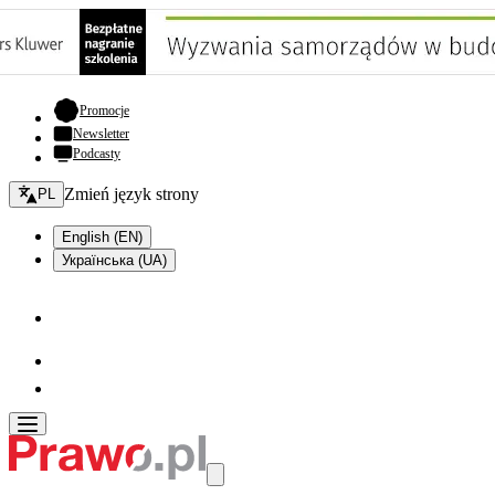
- otwiera się w nowej karcie
Promocje
Newsletter
Podcasty
Zmień język - bieżący:
Zmień język strony
PL
English (EN)
Українська (UA)