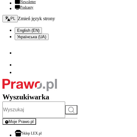
Newsletter
Podcasty
Zmień język - bieżący:
Zmień język strony
PL
English (EN)
Українська (UA)
Wyszukiwarka
Szukaj
Moje Prawo.pl
- rejestracja i logowanie do serwisu
otwiera się w nowej karcie
Sklep LEX.pl