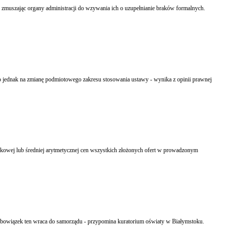
muszając organy administracji do wzywania ich o uzupełnianie braków formalnych.
o jednak na zmianę podmiotowego zakresu stosowania ustawy - wynika z opinii prawnej
unkowej lub średniej arytmetycznej cen wszystkich złożonych ofert w prowadzonym
Bez pozytywnej opinii kuratorium, samorząd nie może przekazać stowarzyszeniu prowadzenia swojej placówki oświatowej; jeśli stowarzyszenie chce z prowadzenia szkoły zrezygnować, obowiązek ten wraca do samorządu - przypomina kuratorium oświaty w Białymstoku.