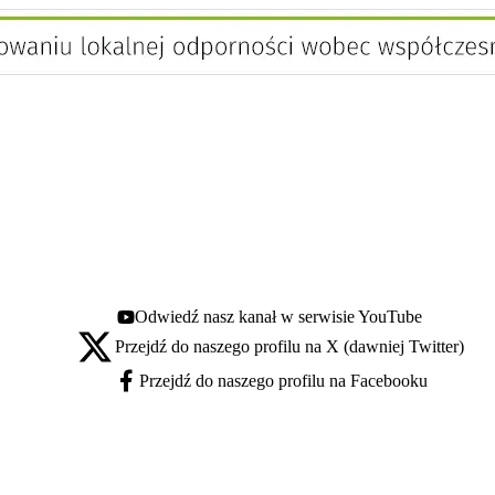
Odwiedź nasz kanał w serwisie YouTube
Youtube - otwiera się w nowej karcie
Przejdź do naszego profilu na X (dawniej Twitter)
X - otwiera się w nowej karcie
Przejdź do naszego profilu na Facebooku
Facebook - otwiera się w nowej karcie