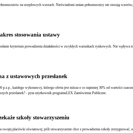
nomocnictw na urzędowych wzorach. Nieświadomi zmian pełnomocnicy nie stosują wzorów, z
zakres stosowania ustawy
z dodanie kryterium prowadzenia działalności w zwykłych warunkach rynkowych. Nie wpływa t
dna z ustawowych przesłanek
0 p.z.p., każdego wykonawcy, którego oferta jest niższa o co najmniej 30% od wartości szac
wyższych przesłanek? - pyta użytkownik programuLEX Zamówienia Publiczne.
zekaże szkoły stowarzyszeniu