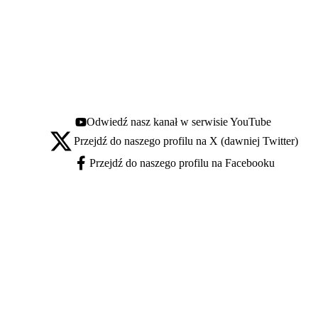
Odwiedź nasz kanał w serwisie YouTube
Youtube - otwiera się w nowej karcie
Przejdź do naszego profilu na X (dawniej Twitter)
X - otwiera się w nowej karcie
Przejdź do naszego profilu na Facebooku
Facebook - otwiera się w nowej karcie