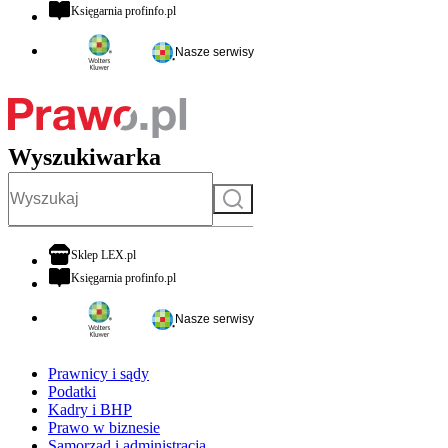
otwiera się w nowej karcie
Księgarnia profinfo.pl
Nasze serwisy
Wyszukiwarka
Szukaj
otwiera się w nowej karcie
Sklep LEX.pl
otwiera się w nowej karcie
Księgarnia profinfo.pl
Nasze serwisy
Prawnicy i sądy
Podatki
Kadry i BHP
Prawo w biznesie
Samorząd i administracja