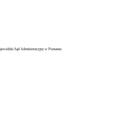
dmiotowym postępowania sądowego, w którym sąd administracyjny władny jest wobec aktu prawa miejscowego stwierdzić nieważność aktu uznał Wojewódzki Sąd Administracyjny w Poznaniu.