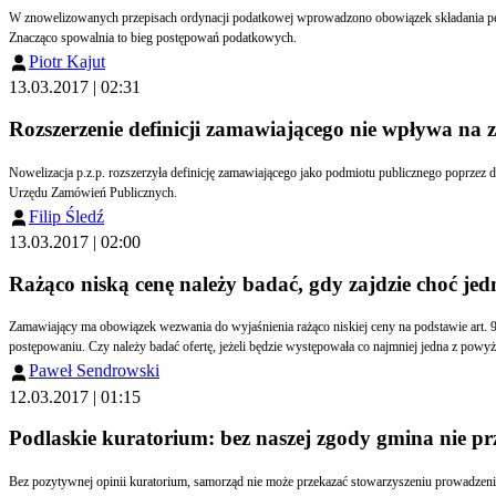
W znowelizowanych przepisach ordynacji podatkowej wprowadzono obowiązek składania peł
Znacząco spowalnia to bieg postępowań podatkowych.
Piotr Kajut
13.03.2017 | 02:31
Rozszerzenie definicji zamawiającego nie wpływa na 
Nowelizacja p.z.p. rozszerzyła definicję zamawiającego jako podmiotu publicznego poprze
Urzędu Zamówień Publicznych.
Filip Śledź
13.03.2017 | 02:00
Rażąco niską cenę należy badać, gdy zajdzie choć je
Zamawiający ma obowiązek wezwania do wyjaśnienia rażąco niskiej ceny na podstawie art. 9
postępowaniu. Czy należy badać ofertę, jeżeli będzie występowała co najmniej jedna z po
Paweł Sendrowski
12.03.2017 | 01:15
Podlaskie kuratorium: bez naszej zgody gmina nie pr